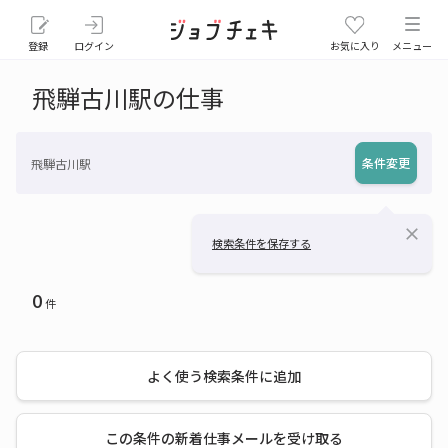
登録
ログイン
お気に入り
メニュー
飛騨古川駅の仕事
条件変更
飛騨古川駅
close
検索条件を保存する
0
件
よく使う検索条件に追加
この条件の新着仕事メールを受け取る