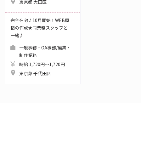
東京都 大田区
完全在宅♪10月開始！WEB原
稿の作成★同業務スタッフと
一緒♪
一般事務・OA事務/編集・
制作業務
時給 1,720円～1,720円
東京都 千代田区