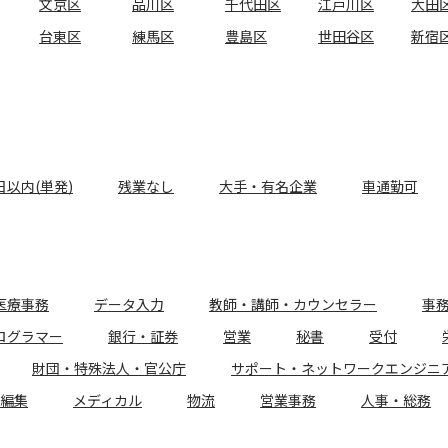
文京区
品川区
千代田区
江戸川区
大田
台東区
練馬区
豊島区
世田谷区
新宿
日以内(単発)
残業なし
大手・有名企業
車通勤可
医療事務
データ入力
教師・講師・カウンセラー
事
ログラマー
銀行・証券
営業
秘書
受付
財団・特殊法人・官公庁
サポート・ネットワークエンジニ
編集
メディカル
物流
営業事務
人事・総務