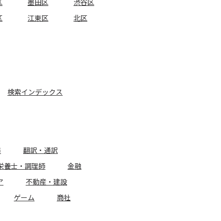
区
墨田区
渋谷区
区
江東区
北区
検索インデックス
務
翻訳・通訳
栄養士・調理師
金融
ア
不動産・建設
ゲーム
商社