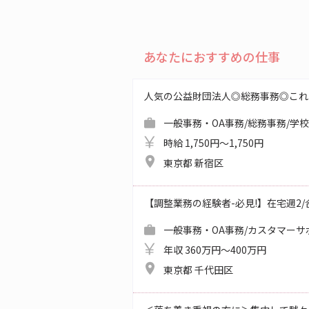
あなたにおすすめの仕事
人気の公益財団法人◎総務事務◎これ
一般事務・OA事務/総務事務/学
時給 1,750円～1,750円
東京都 新宿区
【調整業務の経験者-必見!】在宅週2/合同
一般事務・OA事務/カスタマーサ
年収 360万円～400万円
東京都 千代田区