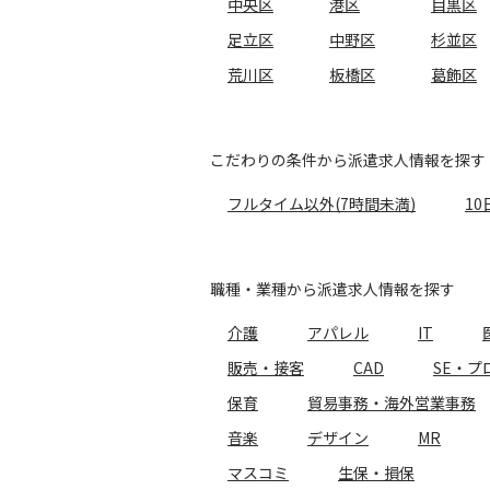
中央区
港区
目黒区
足立区
中野区
杉並区
荒川区
板橋区
葛飾区
こだわりの条件から派遣求人情報を探す
フルタイム以外(7時間未満)
10
職種・業種から派遣求人情報を探す
介護
アパレル
IT
販売・接客
CAD
SE・プ
保育
貿易事務・海外営業事務
音楽
デザイン
MR
マスコミ
生保・損保