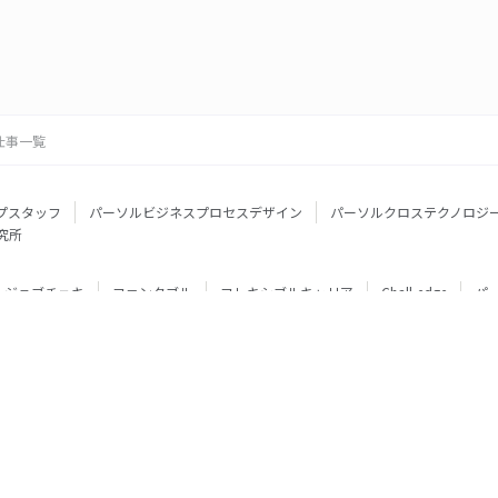
仕事一覧
プスタッフ
パーソルビジネスプロセスデザイン
パーソルクロステクノロジ
究所
ジョブチェキ
ファンタブル
フレキシブルキャリア
Chall-edge
パ
ティブエージェント
BRS
ミイダス
dodaチャレンジ
doda X
フル
ミラトレ
Neuro Dive
HiPro
ワークスイッチコンサルティング
HITO-Manager
MITERAS
ポスタス
StepBase