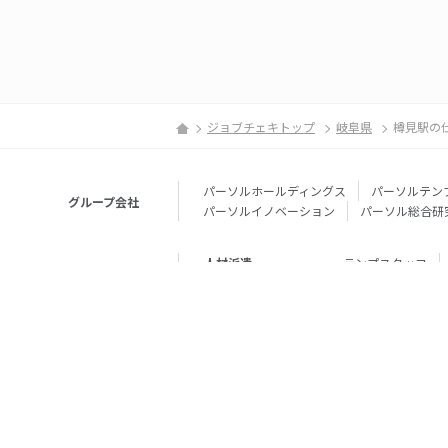
ジョブチェキトップ
岐阜県
樽見駅の
パーソルホールディングス
パーソルテン
グループ会社
パーソルイノベーション
パーソル総合研
人材派遣
テンプスタッフ
転職・就職
doda
エグゼク
個人向けサービス
その他
lotsful
シェア
その他
パーソルのRPA
法人向けサービス
Remote Tasker