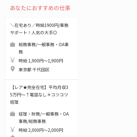
あなたにおすすめの仕事
＼在宅あり／時給1900円/事務
サポート！人気の大手◎
総務事務/一般事務・OA事
務
時給 1,900円～1,900円
東京都 千代田区
【レア★完全在宅】平均月収3
5万円～↑電話なし＊コツコツ
経理
経理・財務/一般事務・OA
事務/総務事務
時給 2,000円～2,000円