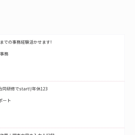
までの事務経験活かせます!
校事務
研修でstart!/年休123
ポート