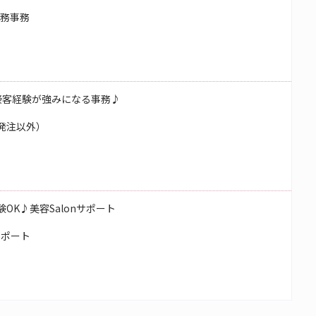
総務事務
接客経験が強みになる事務♪
発注以外）
OK♪美容Salonサポート
サポート