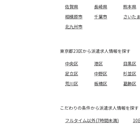
佐賀県
長崎県
熊本県
相模原市
千葉市
さいた
北九州市
東京都23区から派遣求人情報を探す
中央区
港区
目黒区
足立区
中野区
杉並区
荒川区
板橋区
葛飾区
こだわりの条件から派遣求人情報を探す
フルタイム以外(7時間未満)
10