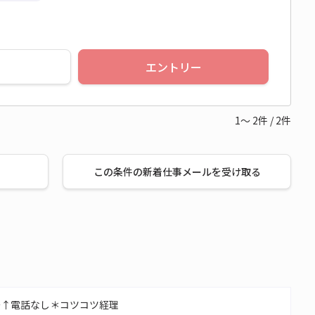
エントリー
1～
2
件
/
2
件
この条件の新着仕事メールを受け取る
～↑電話なし＊コツコツ経理