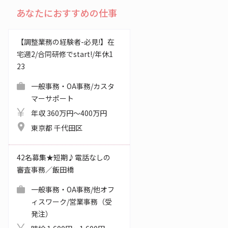
あなたにおすすめの仕事
【調整業務の経験者-必見!】在
宅週2/合同研修でstart!/年休1
23
一般事務・OA事務/カスタ
マーサポート
年収 360万円～400万円
東京都 千代田区
42名募集★短期♪電話なしの
審査事務／飯田橋
一般事務・OA事務/他オフ
ィスワーク/営業事務（受
発注）