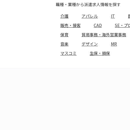
職種・業種から派遣求人情報を探す
介護
アパレル
IT
販売・接客
CAD
SE・プ
保育
貿易事務・海外営業事務
音楽
デザイン
MR
マスコミ
生保・損保