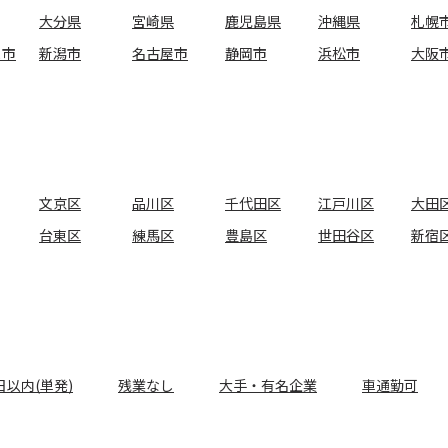
大分県
宮崎県
鹿児島県
沖縄県
札幌
ま市
新潟市
名古屋市
静岡市
浜松市
大阪
文京区
品川区
千代田区
江戸川区
大田
台東区
練馬区
豊島区
世田谷区
新宿
日以内(単発)
残業なし
大手・有名企業
車通勤可