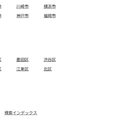
市
川崎市
横浜市
市
神戸市
福岡市
区
墨田区
渋谷区
区
江東区
北区
検索インデックス