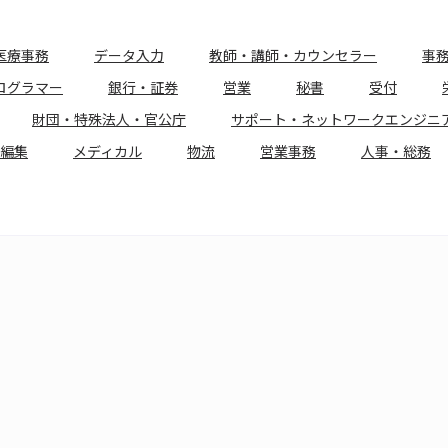
医療事務
データ入力
教師・講師・カウンセラー
事
ログラマー
銀行・証券
営業
秘書
受付
財団・特殊法人・官公庁
サポート・ネットワークエンジニ
編集
メディカル
物流
営業事務
人事・総務