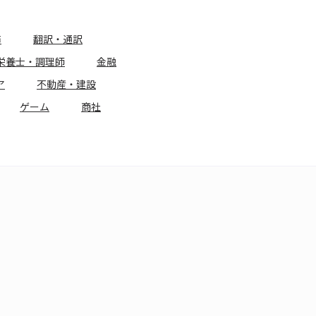
務
翻訳・通訳
栄養士・調理師
金融
ア
不動産・建設
ゲーム
商社