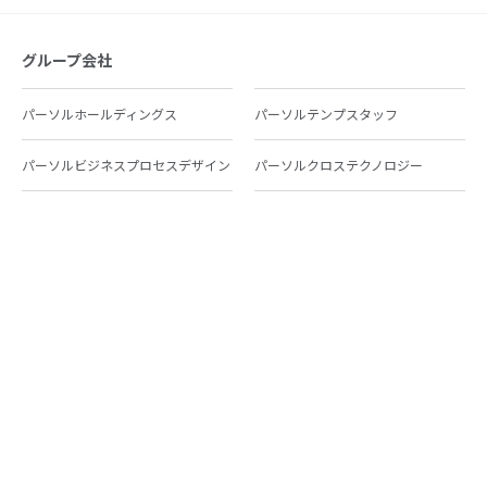
グループ会社
パーソルホールディングス
パーソルテンプスタッフ
パーソルビジネスプロセスデザイン
パーソルクロステクノロジー
パーソルキャリア
パーソルイノベーション
パーソル総合研究所
グループ会社一覧
個人向けサービス
人材派遣
テンプスタッフ
ジョブチェキ
ファンタブル