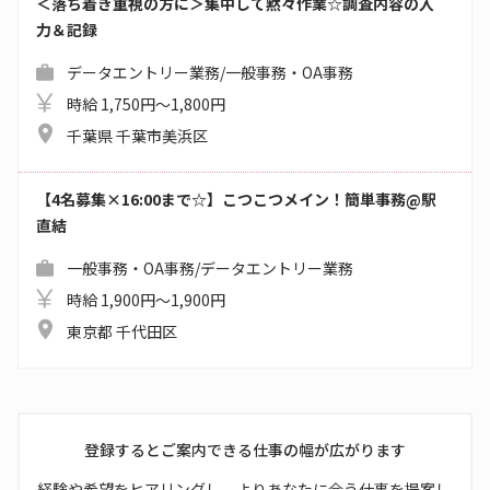
＜落ち着き重視の方に＞集中して黙々作業☆調査内容の入
力＆記録
データエントリー業務/一般事務・OA事務
時給 1,750円～1,800円
千葉県 千葉市美浜区
【4名募集×16:00まで☆】こつこつメイン！簡単事務@駅
直結
一般事務・OA事務/データエントリー業務
時給 1,900円～1,900円
東京都 千代田区
登録するとご案内できる仕事の幅が広がります
経験や希望をヒアリングし、よりあなたに合う仕事を提案し