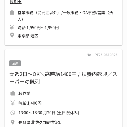
長期★
営業事務（受発注以外）/一般事務・OA事務/営業（法
人）
時給 1,950円～1,950円
東京都 港区
No：PF26-0610926
派遣
☆週2日～OK＼高時給1400円♪扶養内歓迎／ス
ーパーの陳列
軽作業
時給 1,400円
13:00～18:30 月20日 (土日祝休み)
長野県 北佐久郡軽井沢町