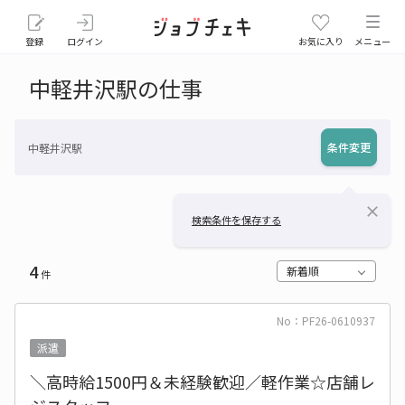
登録
ログイン
お気に入り
メニュー
中軽井沢駅の仕事
条件変更
中軽井沢駅
close
検索条件を保存する
4
新着順
件
No：PF26-0610937
派遣
＼高時給1500円＆未経験歓迎／軽作業☆店舗レ