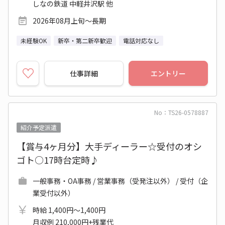
しなの鉄道 中軽井沢駅 他
2026年08月上旬～長期
未経験OK
新卒・第二新卒歓迎
電話対応なし
仕事詳細
エントリー
No：TS26-0578887
紹介予定派遣
【賞与4ヶ月分】大手ディーラー☆受付のオシ
ゴト○17時台定時♪
一般事務・OA事務 / 営業事務（受発注以外） / 受付（企
業受付以外）
時給 1,400円～1,400円
月収例 210,000円+残業代