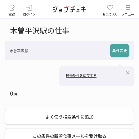
登録
ログイン
お気に入り
メニュー
木曽平沢駅の仕事
条件変更
木曽平沢駅
close
検索条件を保存する
0
件
よく使う検索条件に追加
この条件の新着仕事メールを受け取る