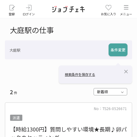
登録
ログイン
お気に入り
メニュー
大庭駅の仕事
条件変更
大庭駅
close
検索条件を保存する
2
新着順
件
No：TS26-0526671
派遣
【時給1300円】質問しやすい環境★長期♪卵パ