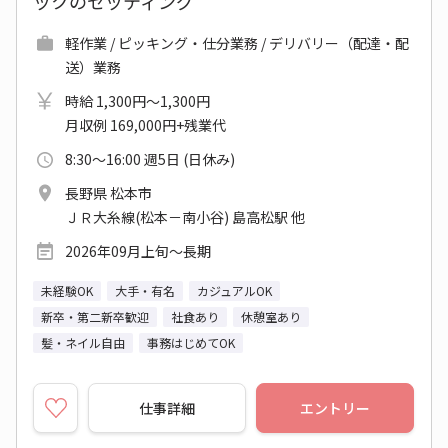
ックのセッティング
軽作業 / ピッキング・仕分業務 / デリバリー（配達・配
送）業務
時給 1,300円～1,300円
月収例 169,000円+残業代
8:30～16:00 週5日 (日休み)
長野県 松本市
ＪＲ大糸線(松本－南小谷) 島高松駅 他
2026年09月上旬～長期
未経験OK
大手・有名
カジュアルOK
新卒・第二新卒歓迎
社食あり
休憩室あり
髪・ネイル自由
事務はじめてOK
仕事詳細
エントリー