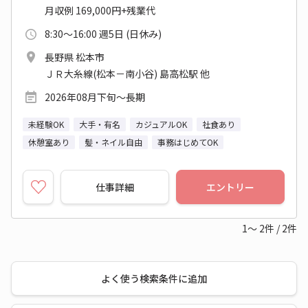
月収例 169,000円+残業代
8:30～16:00 週5日 (日休み)
長野県 松本市
ＪＲ大糸線(松本－南小谷) 島高松駅 他
2026年08月下旬～長期
未経験OK
大手・有名
カジュアルOK
社食あり
休憩室あり
髪・ネイル自由
事務はじめてOK
仕事詳細
エントリー
1～
2
件
/
2
件
よく使う検索条件に追加