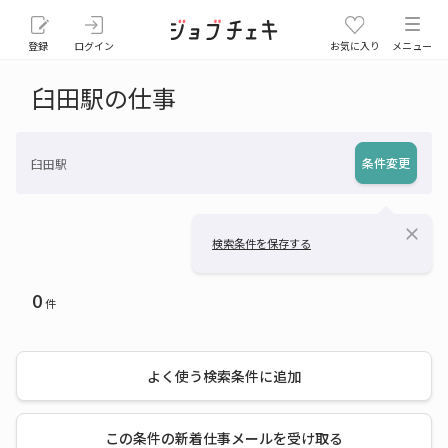
登録
ログイン
お気に入り
メニュー
臼田駅の仕事
条件変更
臼田駅
close
検索条件を保存する
0
件
よく使う検索条件に追加
この条件の新着仕事メールを受け取る