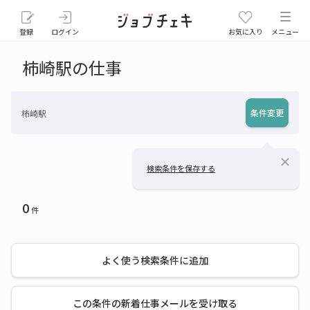
登録
ログイン
お気に入り
メニュー
柿崎駅の仕事
条件変更
柿崎駅
close
検索条件を保存する
0
件
よく使う検索条件に追加
この条件の新着仕事メールを受け取る