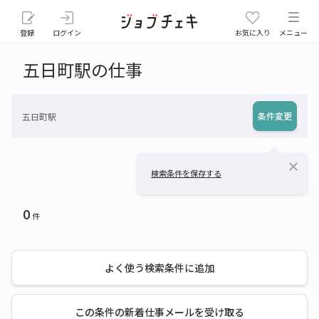
登録
ログイン
お気に入り
メニュー
五日町駅の仕事
条件変更
五日町駅
close
検索条件を保存する
0
件
よく使う検索条件に追加
この条件の新着仕事メールを受け取る