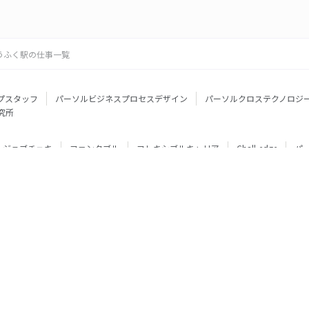
うふく駅の仕事一覧
プスタッフ
パーソルビジネスプロセスデザイン
パーソルクロステクノロジ
究所
ジョブチェキ
ファンタブル
フレキシブルキャリア
Chall-edge
パ
ティブエージェント
BRS
ミイダス
dodaチャレンジ
doda X
フル
ミラトレ
Neuro Dive
HiPro
ワークスイッチコンサルティング
HITO-Manager
MITERAS
ポスタス
StepBase