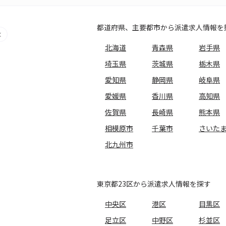
都道府県、主要都市から派遣求人情報を
北海道
青森県
岩手県
埼玉県
茨城県
栃木県
愛知県
静岡県
岐阜県
愛媛県
香川県
高知県
佐賀県
長崎県
熊本県
相模原市
千葉市
さいた
北九州市
東京都23区から派遣求人情報を探す
中央区
港区
目黒区
足立区
中野区
杉並区