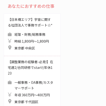
あなたにおすすめの仕事
【日本橋エリア】宇宙に関す
る社団法人で事務サポート☆*
経理・財務/総務事務
時給 1,800円～1,800円
東京都 中央区
【調整業務の経験者-必見!】在
宅週2/合同研修でstart!/年休1
23
一般事務・OA事務/カスタ
マーサポート
年収 360万円～400万円
東京都 千代田区