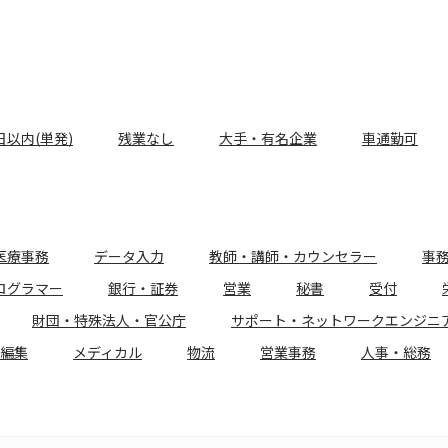
日以内(単発)
残業なし
大手・有名企業
車通勤可
医療事務
データ入力
教師・講師・カウンセラー
事
ログラマー
銀行・証券
営業
秘書
受付
財団・特殊法人・官公庁
サポート・ネットワークエンジニ
編集
メディカル
物流
営業事務
人事・総務