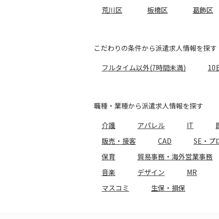
荒川区
板橋区
葛飾区
こだわりの条件から派遣求人情報を探す
フルタイム以外(7時間未満)
10
職種・業種から派遣求人情報を探す
介護
アパレル
IT
販売・接客
CAD
SE・プ
保育
貿易事務・海外営業事務
音楽
デザイン
MR
マスコミ
生保・損保