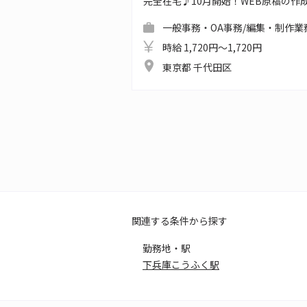
完全在宅♪10月開始！WEB原稿の作
一般事務・OA事務/編集・制作業
時給 1,720円～1,720円
東京都 千代田区
関連する条件から探す
勤務地・駅
下兵庫こうふく駅