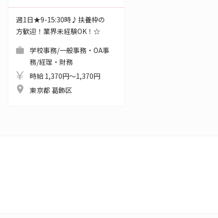
週1日★9-15:30時♪扶養枠の
方歓迎！業界未経験OK！☆
学校事務/一般事務・OA事
務/経理・財務
時給 1,370円～1,370円
東京都 葛飾区