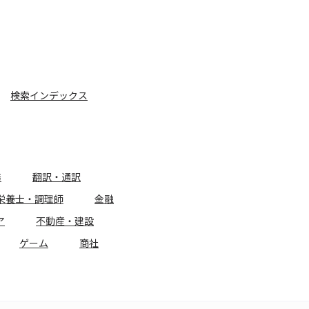
検索インデックス
務
翻訳・通訳
栄養士・調理師
金融
ア
不動産・建設
ゲーム
商社