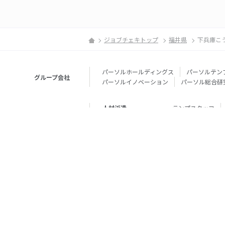
ジョブチェキトップ
福井県
下兵庫こ
パーソルホールディングス
パーソルテン
グループ会社
パーソルイノベーション
パーソル総合研
人材派遣
テンプスタッフ
転職・就職
doda
エグゼク
個人向けサービス
その他
lotsful
シェア
その他
パーソルのRPA
法人向けサービス
Remote Tasker