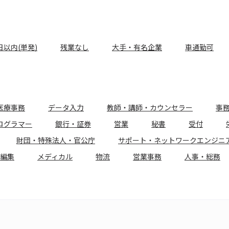
日以内(単発)
残業なし
大手・有名企業
車通勤可
医療事務
データ入力
教師・講師・カウンセラー
事
ログラマー
銀行・証券
営業
秘書
受付
財団・特殊法人・官公庁
サポート・ネットワークエンジニ
編集
メディカル
物流
営業事務
人事・総務