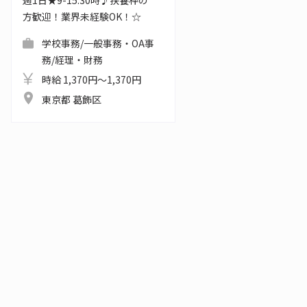
週1日★9-15:30時♪扶養枠の
方歓迎！業界未経験OK！☆
学校事務/一般事務・OA事
務/経理・財務
時給 1,370円～1,370円
東京都 葛飾区