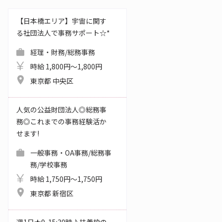
【日本橋エリア】宇宙に関す
る社団法人で事務サポート☆*
経理・財務/総務事務
時給 1,800円～1,800円
東京都 中央区
人気の公益財団法人◎総務事
務◎これまでの事務経験活か
せます!
一般事務・OA事務/総務事
務/学校事務
時給 1,750円～1,750円
東京都 新宿区