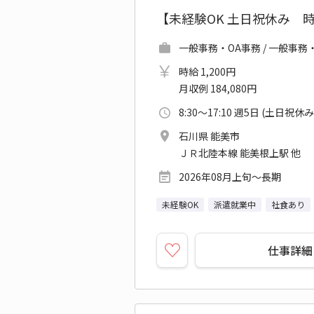
【未経験OK 土日祝休み 
一般事務・OA事務 / 一般事
時給 1,200円
月収例 184,080円
8:30～17:10 週5日 (土日祝休み
石川県 能美市
ＪＲ北陸本線 能美根上駅 他
2026年08月上旬～長期
未経験OK
派遣就業中
社食あり
仕事詳細