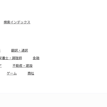
検索インデックス
務
翻訳・通訳
栄養士・調理師
金融
ア
不動産・建設
ゲーム
商社