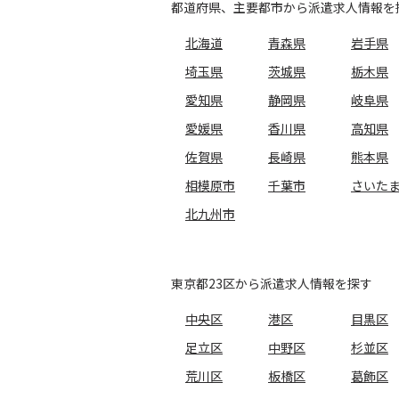
都道府県、主要都市から派遣求人情報を
北海道
青森県
岩手県
埼玉県
茨城県
栃木県
愛知県
静岡県
岐阜県
愛媛県
香川県
高知県
佐賀県
長崎県
熊本県
相模原市
千葉市
さいた
北九州市
東京都23区から派遣求人情報を探す
中央区
港区
目黒区
足立区
中野区
杉並区
荒川区
板橋区
葛飾区