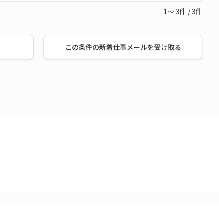
1～
3
件
/
3
件
この条件の新着仕事メールを受け取る