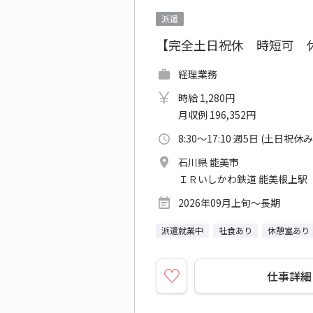
派遣
【完全土日祝休 時短可 
経理業務
時給 1,280円
月収例 196,352円
8:30～17:10 週5日 (土日祝休み
石川県 能美市
ＩＲいしかわ鉄道 能美根上駅
2026年09月上旬～長期
派遣就業中
社食あり
休憩室あり
仕事詳細