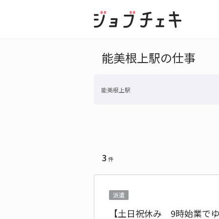
能美根上駅の仕事
能美根上駅
3
件
派遣
【土日祝休み 9時始業で