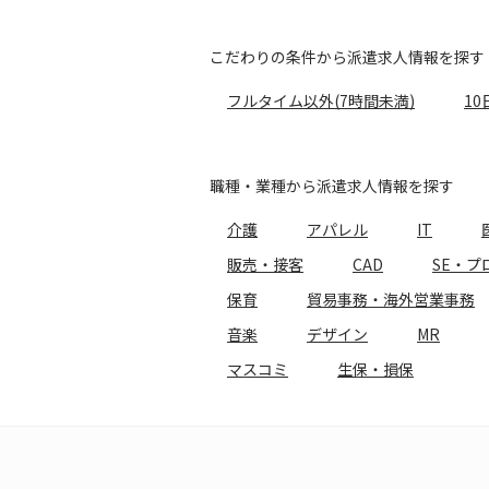
こだわりの条件から派遣求人情報を探す
フルタイム以外(7時間未満)
10
職種・業種から派遣求人情報を探す
介護
アパレル
IT
販売・接客
CAD
SE・プ
保育
貿易事務・海外営業事務
音楽
デザイン
MR
マスコミ
生保・損保