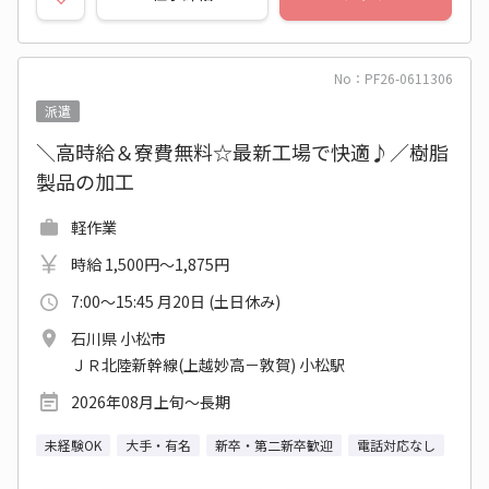
No：PF26-0611306
派遣
＼高時給＆寮費無料☆最新工場で快適♪／樹脂
製品の加工
軽作業
時給 1,500円～1,875円
7:00～15:45 月20日 (土日休み)
石川県 小松市
ＪＲ北陸新幹線(上越妙高－敦賀) 小松駅
2026年08月上旬～長期
未経験OK
大手・有名
新卒・第二新卒歓迎
電話対応なし