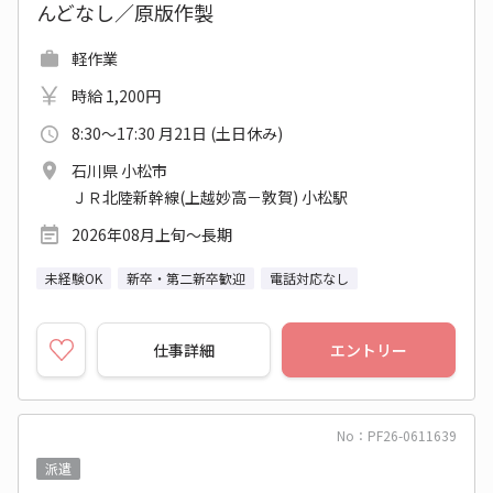
んどなし／原版作製
軽作業
時給 1,200円
8:30～17:30 月21日 (土日休み)
石川県 小松市
ＪＲ北陸新幹線(上越妙高－敦賀) 小松駅
2026年08月上旬～長期
未経験OK
新卒・第二新卒歓迎
電話対応なし
仕事詳細
エントリー
No：PF26-0611639
派遣