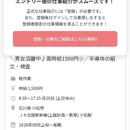
エントリー後の仕事紹介がスムーズです！
正式な仕事紹介には「登録」が必要です。
仕事詳細
エントリー
また、登録後ログインして仕事探しをすると
登録者限定の仕事情報を見ることができます！
登録・仕事のご相談はこちら(無料)
No：PF26-0611076
派遣
＼男女活躍中♪高時給1500円☆／半導体の組
立・検査
軽作業
時給 1,500円
8:30～17:15 月20日 (土日休み)
石川県 小松市
ＪＲ北陸新幹線(上越妙高－敦賀) 小松駅
2026年08月上旬～長期