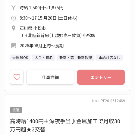
時給 1,500円～1,875円
8:30～17:15 月20日 (土日休み)
石川県 小松市
ＪＲ北陸新幹線(上越妙高－敦賀) 小松駅
2026年08月上旬～長期
未経験OK
大手・有名
新卒・第二新卒歓迎
電話対応なし
仕事詳細
エントリー
No：PF26-0612469
派遣
高時給1400円＋深夜手当♪金属加工で月収30
万円超★2交替