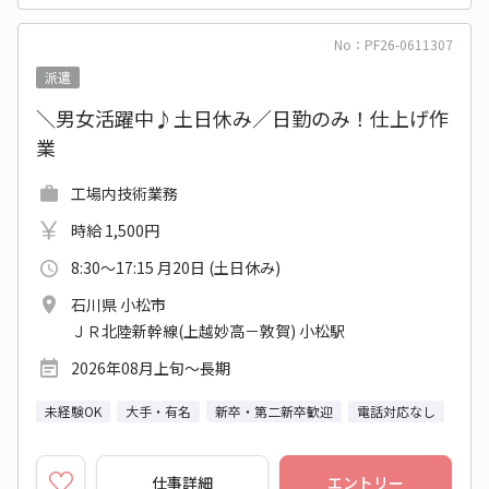
No：PF26-0611307
派遣
＼男女活躍中♪土日休み／日勤のみ！仕上げ作
業
工場内技術業務
時給 1,500円
8:30～17:15 月20日 (土日休み)
石川県 小松市
ＪＲ北陸新幹線(上越妙高－敦賀) 小松駅
2026年08月上旬～長期
未経験OK
大手・有名
新卒・第二新卒歓迎
電話対応なし
仕事詳細
エントリー