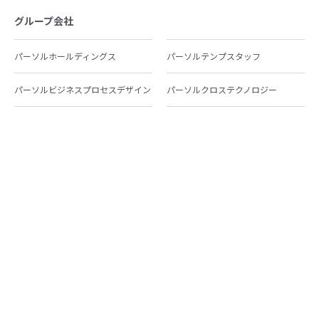
グループ会社
パーソルホールディングス
パーソルテンプスタッフ
パーソルビジネスプロセスデザイン
パーソルクロステクノロジー
パーソルキャリア
パーソルイノベーション
パーソル総合研究所
グループ会社一覧
個人向けサービス
人材派遣
テンプスタッフ
ジョブチェキ
ファンタブル