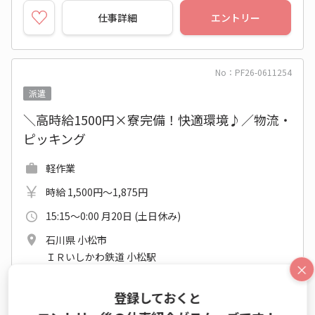
仕事詳細
エントリー
No：PF26-0611254
派遣
＼高時給1500円×寮完備！快適環境♪／物流・
ピッキング
軽作業
時給 1,500円～1,875円
15:15～0:00 月20日 (土日休み)
石川県 小松市
ＩＲいしかわ鉄道 小松駅
×
2026年08月上旬～長期
登録しておくと
未経験OK
大手・有名
新卒・第二新卒歓迎
電話対応なし