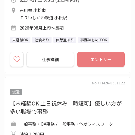
8:15～17:15 週5日 (土日祝休み)
石川県 小松市
ＩＲいしかわ鉄道 小松駅
2026年08月上旬～長期
未経験OK
社食あり
休憩室あり
事務はじめてOK
仕事詳細
エントリー
No：FM26-0601122
派遣
【未経験OK 土日祝休み 時短可】優しい方が
多い職場で事務
一般事務・OA事務 / 一般事務・他オフィスワーク
時給 1,200円