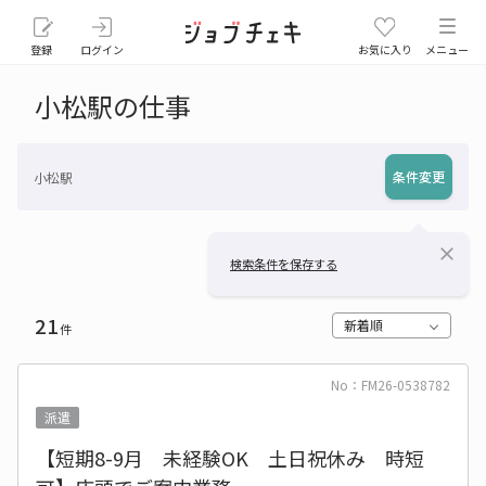
登録
ログイン
お気に入り
メニュー
小松駅の仕事
条件変更
小松駅
close
検索条件を保存する
21
新着順
件
No：FM26-0538782
派遣
【短期8-9月 未経験OK 土日祝休み 時短