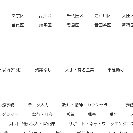
文京区
品川区
千代田区
江戸川区
大田
台東区
練馬区
豊島区
世田谷区
新宿
日以内(単発)
残業なし
大手・有名企業
車通勤可
医療事務
データ入力
教師・講師・カウンセラー
事
ログラマー
銀行・証券
営業
秘書
受付
財団・特殊法人・官公庁
サポート・ネットワークエンジニ