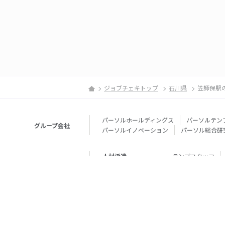
ジョブチェキトップ
石川県
笠師保駅
パーソルホールディングス
パーソルテン
グループ会社
パーソルイノベーション
パーソル総合研
人材派遣
テンプスタッフ
転職・就職
doda
エグゼク
個人向けサービス
その他
lotsful
シェア
その他
パーソルのRPA
法人向けサービス
Remote Tasker