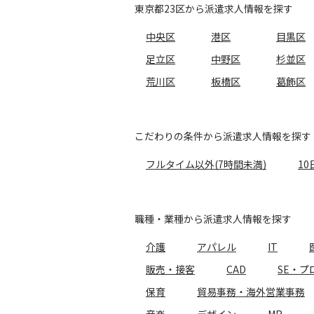
東京都23区から派遣求人情報を探す
中央区
港区
目黒区
足立区
中野区
杉並区
荒川区
板橋区
葛飾区
こだわりの条件から派遣求人情報を探す
フルタイム以外(7時間未満)
10
職種・業種から派遣求人情報を探す
介護
アパレル
IT
販売・接客
CAD
SE・プ
保育
貿易事務・海外営業事務