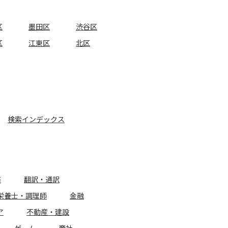
区
墨田区
渋谷区
区
江東区
北区
検索インデックス
務
翻訳・通訳
栄養士・調理師
金融
ア
不動産・建設