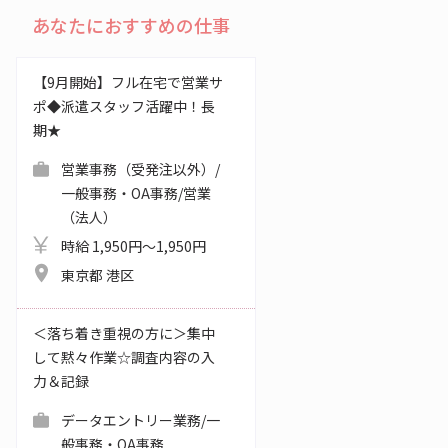
あなたにおすすめの仕事
【9月開始】フル在宅で営業サ
ポ◆派遣スタッフ活躍中！長
期★
営業事務（受発注以外）/
一般事務・OA事務/営業
（法人）
時給 1,950円～1,950円
東京都 港区
＜落ち着き重視の方に＞集中
して黙々作業☆調査内容の入
力＆記録
データエントリー業務/一
般事務・OA事務