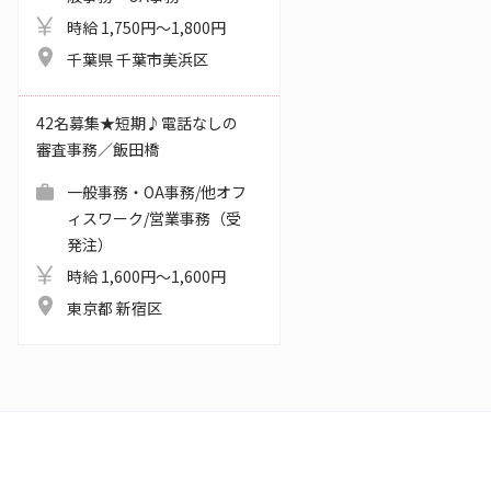
時給 1,750円～1,800円
千葉県 千葉市美浜区
42名募集★短期♪電話なしの
審査事務／飯田橋
一般事務・OA事務/他オフ
ィスワーク/営業事務（受
発注）
時給 1,600円～1,600円
東京都 新宿区