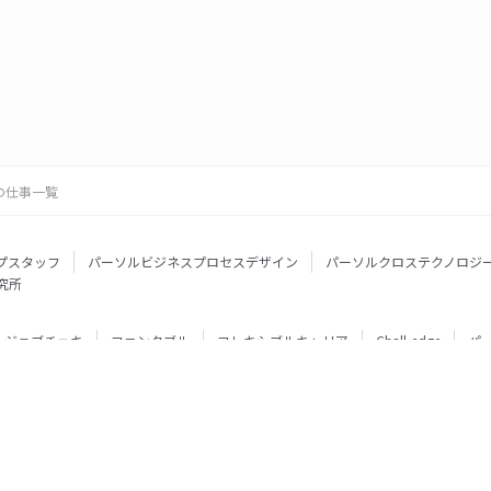
の仕事一覧
プスタッフ
パーソルビジネスプロセスデザイン
パーソルクロステクノロジ
究所
ジョブチェキ
ファンタブル
フレキシブルキャリア
Chall-edge
パ
ティブエージェント
BRS
ミイダス
dodaチャレンジ
doda X
フル
ミラトレ
Neuro Dive
HiPro
ワークスイッチコンサルティング
HITO-Manager
MITERAS
ポスタス
StepBase