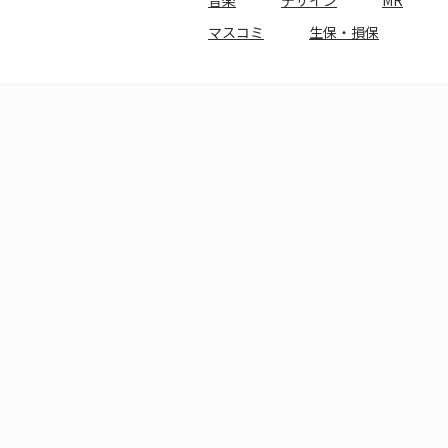
音楽
デザイン
MR
マスコミ
生保・損保