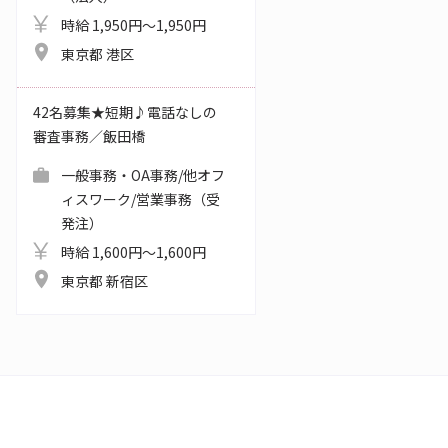
時給 1,950円～1,950円
東京都 港区
42名募集★短期♪電話なしの
審査事務／飯田橋
一般事務・OA事務/他オフ
ィスワーク/営業事務（受
発注）
時給 1,600円～1,600円
東京都 新宿区