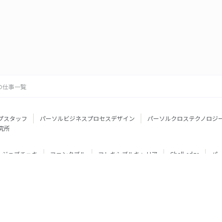
の仕事一覧
プスタッフ
パーソルビジネスプロセスデザイン
パーソルクロステクノロジ
究所
ジョブチェキ
ファンタブル
フレキシブルキャリア
Chall-edge
パ
ティブエージェント
BRS
ミイダス
dodaチャレンジ
doda X
フル
ミラトレ
Neuro Dive
HiPro
ワークスイッチコンサルティング
HITO-Manager
MITERAS
ポスタス
StepBase