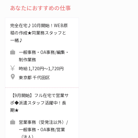
あなたにおすすめの仕事
完全在宅♪10月開始！WEB原
稿の作成★同業務スタッフと
一緒♪
一般事務・OA事務/編集・
制作業務
時給 1,720円～1,720円
東京都 千代田区
【9月開始】フル在宅で営業サ
ポ◆派遣スタッフ活躍中！長
期★
営業事務（受発注以外）/
一般事務・OA事務/営業
（法人）