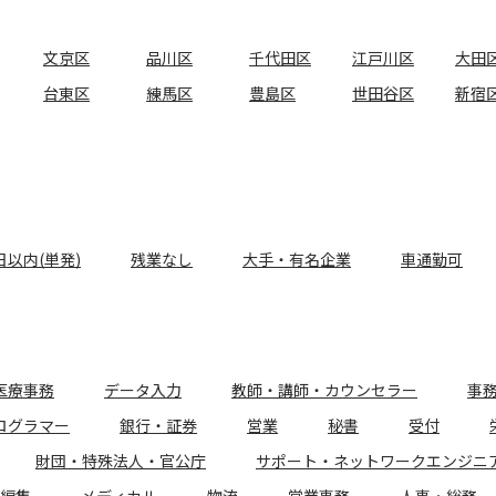
文京区
品川区
千代田区
江戸川区
大田
台東区
練馬区
豊島区
世田谷区
新宿
日以内(単発)
残業なし
大手・有名企業
車通勤可
医療事務
データ入力
教師・講師・カウンセラー
事
ログラマー
銀行・証券
営業
秘書
受付
財団・特殊法人・官公庁
サポート・ネットワークエンジニ