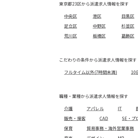
東京都23区から派遣求人情報を探す
中央区
港区
目黒区
足立区
中野区
杉並区
荒川区
板橋区
葛飾区
こだわりの条件から派遣求人情報を探す
フルタイム以外(7時間未満)
10
職種・業種から派遣求人情報を探す
介護
アパレル
IT
販売・接客
CAD
SE・プ
保育
貿易事務・海外営業事務