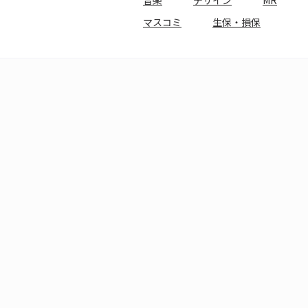
音楽
デザイン
MR
マスコミ
生保・損保