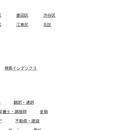
区
墨田区
渋谷区
区
江東区
北区
検索インデックス
務
翻訳・通訳
栄養士・調理師
金融
ア
不動産・建設