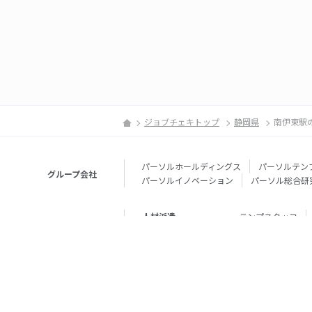
ジョブチェキトップ
静岡県
南伊東駅
パーソルホールディングス
パーソルテン
グループ会社
パーソルイノベーション
パーソル総合研
人材派遣
テンプスタッフ
転職・就職
doda
エグゼク
個人向けサービス
その他
lotsful
シェア
その他
パーソルのRPA
法人向けサービス
Remote Tasker