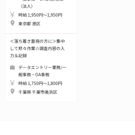
（法人）
時給 1,950円～1,950円
東京都 港区
＜落ち着き重視の方に＞集中
して黙々作業☆調査内容の入
力＆記録
データエントリー業務/一
般事務・OA事務
時給 1,750円～1,800円
千葉県 千葉市美浜区