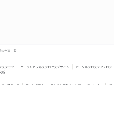
駅の仕事一覧
プスタッフ
パーソルビジネスプロセスデザイン
パーソルクロステクノロジ
究所
ジョブチェキ
ファンタブル
フレキシブルキャリア
Chall-edge
パ
ティブエージェント
BRS
ミイダス
dodaチャレンジ
doda X
フル
ミラトレ
Neuro Dive
HiPro
ワークスイッチコンサルティング
HITO-Manager
MITERAS
ポスタス