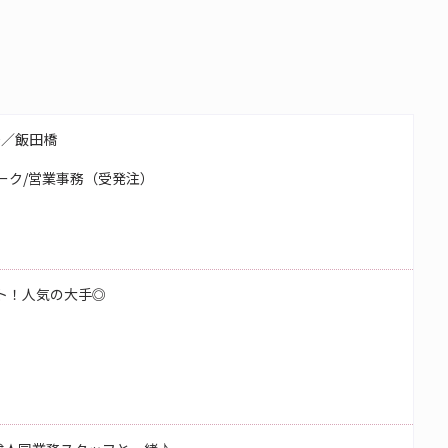
務／飯田橋
ーク/営業事務（受発注）
ート！人気の大手◎