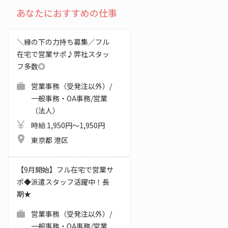
あなたにおすすめの仕事
＼縁の下の力持ち募集／フル
在宅で営業サポ♪弊社スタッ
フ多数◎
営業事務（受発注以外）/
一般事務・OA事務/営業
（法人）
時給 1,950円～1,950円
東京都 港区
【9月開始】フル在宅で営業サ
ポ◆派遣スタッフ活躍中！長
期★
営業事務（受発注以外）/
一般事務・OA事務/営業