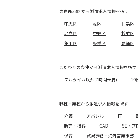
東京都23区から派遣求人情報を探す
中央区
港区
目黒区
足立区
中野区
杉並区
荒川区
板橋区
葛飾区
こだわりの条件から派遣求人情報を探す
フルタイム以外(7時間未満)
10
職種・業種から派遣求人情報を探す
介護
アパレル
IT
販売・接客
CAD
SE・プ
保育
貿易事務・海外営業事務