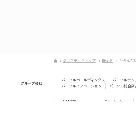
ジョブチェキトップ
静岡県
ひらんだ
パーソルホールディングス
パーソルテン
グループ会社
パーソルイノベーション
パーソル総合研
人材派遣
テンプスタッフ
転職・就職
doda
エグゼク
個人向けサービス
その他
lotsful
シェア
その他
パーソルのRPA