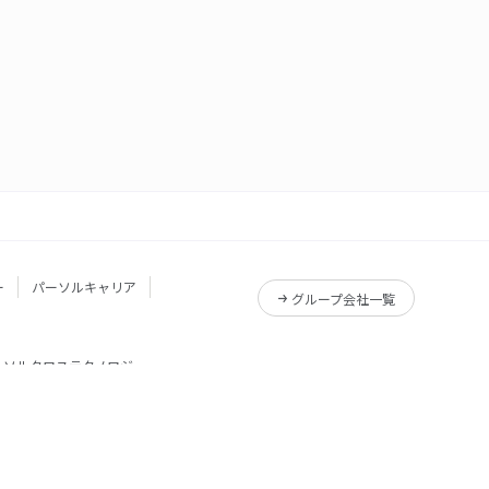
ー
パーソルキャリア
グループ会社一覧
ーソルクロステクノロジー
サービス一覧
Reskilling Camp