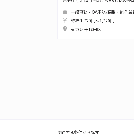
完全在宅♪10月開始！WEB原稿の作
一般事務・OA事務/編集・制作業
時給 1,720円～1,720円
東京都 千代田区
関連する条件から探す