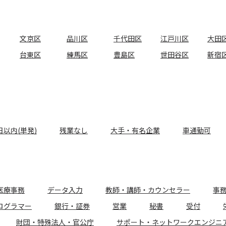
文京区
品川区
千代田区
江戸川区
大田
台東区
練馬区
豊島区
世田谷区
新宿
日以内(単発)
残業なし
大手・有名企業
車通勤可
医療事務
データ入力
教師・講師・カウンセラー
事
ログラマー
銀行・証券
営業
秘書
受付
財団・特殊法人・官公庁
サポート・ネットワークエンジニ