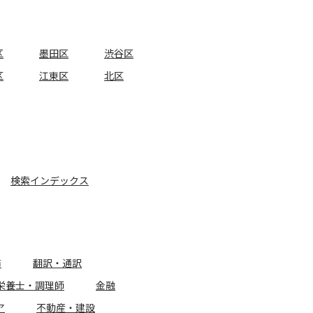
区
墨田区
渋谷区
区
江東区
北区
検索インデックス
務
翻訳・通訳
栄養士・調理師
金融
ア
不動産・建設