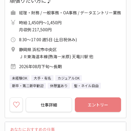
頑張りたい方に♪
経理・財務 / 一般事務・OA事務 / データエントリー業務
時給 1,450円～1,450円
月収例 217,500円
8:30～17:00 週5日 (土日祝休み)
静岡県 浜松市中央区
ＪＲ東海道本線(熱海－米原) 天竜川駅 他
2026年08月下旬～長期
未経験OK
大手・有名
カジュアルOK
新卒・第二新卒歓迎
休憩室あり
髪・ネイル自由
仕事詳細
エントリー
あなたにおすすめの仕事