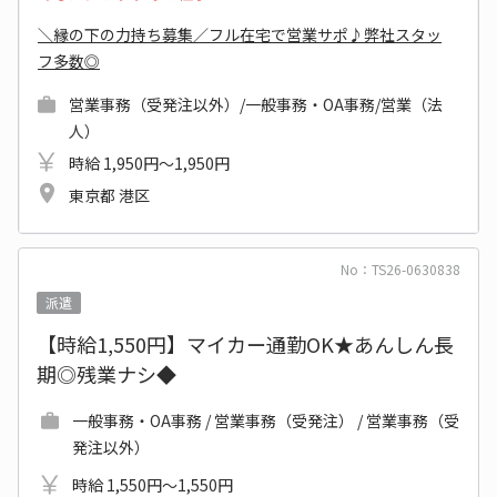
＼縁の下の力持ち募集／フル在宅で営業サポ♪弊社スタッ
フ多数◎
営業事務（受発注以外）/一般事務・OA事務/営業（法
人）
時給 1,950円～1,950円
東京都 港区
No：TS26-0630838
派遣
【時給1,550円】マイカー通勤OK★あんしん長
期◎残業ナシ◆
一般事務・OA事務 / 営業事務（受発注） / 営業事務（受
発注以外）
時給 1,550円～1,550円