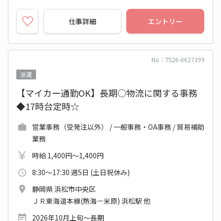
仕事詳細
エントリー
No：TS26-0627399
派遣
【マイカー通勤OK】長期○物流に関する事務
◆17時台定時☆
営業事務（受発注以外） / 一般事務・OA事務 / 貿易補助
業務
時給 1,400円～1,400円
8:30～17:30 週5日 (土日祝休み)
静岡県 浜松市中央区
ＪＲ東海道本線(熱海－米原) 浜松駅 他
2026年10月上旬～長期