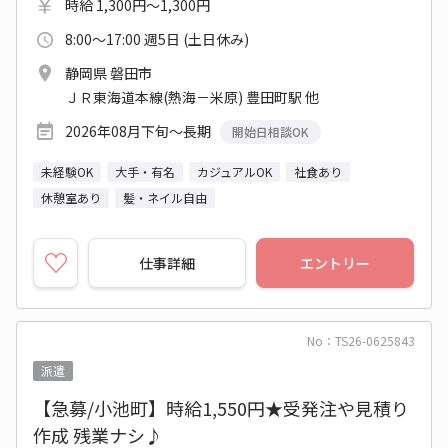
時給 1,300円～1,300円
8:00～17:00 週5日 (土日休み)
静岡県 磐田市
ＪＲ東海道本線(熱海－米原) 豊田町駅 他
2026年08月下旬～長期
開始日相談OK
未経験OK
大手・有名
カジュアルOK
社食あり
休憩室あり
髪・ネイル自由
仕事詳細
エントリー
No：TS26-0625843
派遣
【急募/小池町】時給1,550円★受発注や見積り
作成 残業ナシ♪