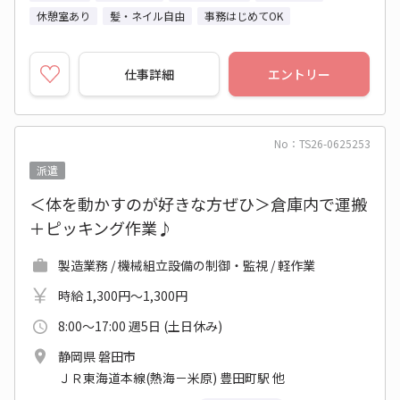
休憩室あり
髪・ネイル自由
事務はじめてOK
仕事詳細
エントリー
No：TS26-0625253
派遣
＜体を動かすのが好きな方ぜひ＞倉庫内で運搬
＋ピッキング作業♪
製造業務 / 機械組立設備の制御・監視 / 軽作業
時給 1,300円～1,300円
8:00～17:00 週5日 (土日休み)
静岡県 磐田市
ＪＲ東海道本線(熱海－米原) 豊田町駅 他