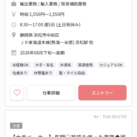
輸出業務 / 輸入業務 / 貿易補助業務
時給 1,550円～1,550円
8:30～17:00 週5日 (土日祝休み)
静岡県 浜松市中央区
ＪＲ東海道本線(熱海－米原) 浜松駅 他
2026年08月下旬～長期
未経験OK
大手・有名
外資系
英語使用
カジュアルOK
社食あり
休憩室あり
髪・ネイル自由
仕事詳細
エントリー
No：TS26-0622793
派遣