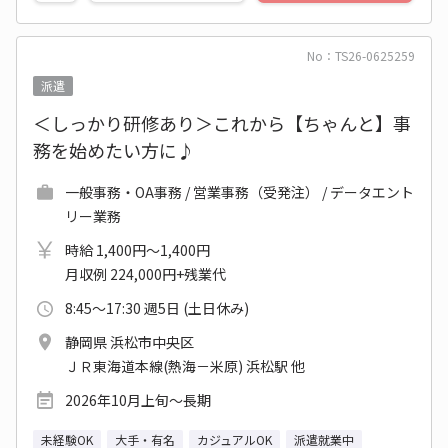
No：TS26-0625259
派遣
＜しっかり研修あり＞これから【ちゃんと】事
務を始めたい方に♪
一般事務・OA事務 / 営業事務（受発注） / データエント
リー業務
時給 1,400円～1,400円
月収例 224,000円+残業代
8:45～17:30 週5日 (土日休み)
静岡県 浜松市中央区
ＪＲ東海道本線(熱海－米原) 浜松駅 他
2026年10月上旬～長期
未経験OK
大手・有名
カジュアルOK
派遣就業中