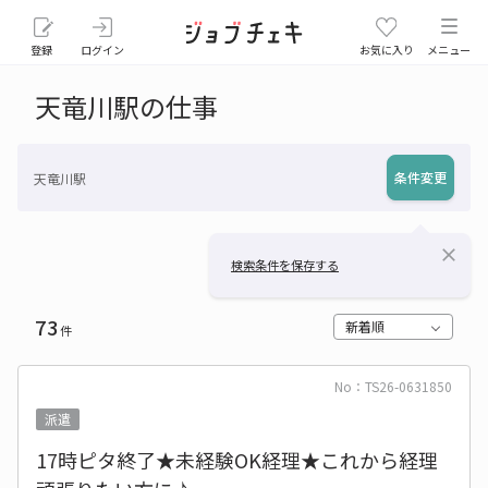
登録
ログイン
お気に入り
メニュー
天竜川駅の仕事
条件変更
天竜川駅
close
検索条件を保存する
73
新着順
件
No：TS26-0631850
派遣
17時ピタ終了★未経験OK経理★これから経理