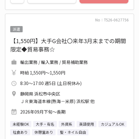
No：TS26-0627756
派遣
【1,550円】大手G会社〇来年3月末までの期間
限定◆貿易事務☆
輸出業務 / 輸入業務 / 貿易補助業務
時給 1,550円～1,550円
8:30～17:00 週5日 (土日祝休み)
静岡県 浜松市中央区
ＪＲ東海道本線(熱海－米原) 浜松駅 他
2026年09月下旬～長期
未経験OK
大手・有名
外資系
英語使用
カジュアルOK
社食あり
休憩室あり
髪・ネイル自由