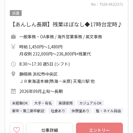
No：TS26-0622371
派遣
【あんしん長期】残業ほぼなし◆17時台定時♪
一般事務・OA事務 / 海外営業事務 / 英文事務
時給 1,450円～1,480円
月収例 232,000円～236,800円+残業代
8:30～17:30 週5日 (シフト)
静岡県 浜松市中央区
ＪＲ東海道本線(熱海－米原) 天竜川駅 他
2026年09月上旬～長期
未経験OK
大手・有名
英語使用
カジュアルOK
新卒・第二新卒歓迎
社食あり
休憩室あり
髪・ネイル自由
仕事詳細
エントリー