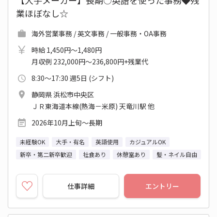
【大手メーカー】長期○英語を使った事務◆残
業ほぼなし☆
海外営業事務 / 英文事務 / 一般事務・OA事務
時給 1,450円～1,480円
月収例 232,000円～236,800円+残業代
8:30～17:30 週5日 (シフト)
静岡県 浜松市中央区
ＪＲ東海道本線(熱海－米原) 天竜川駅 他
2026年10月上旬～長期
未経験OK
大手・有名
英語使用
カジュアルOK
新卒・第二新卒歓迎
社食あり
休憩室あり
髪・ネイル自由
仕事詳細
エントリー