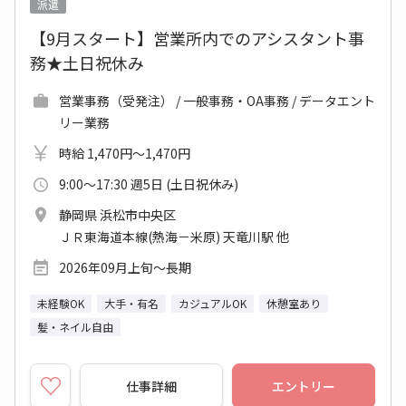
派遣
【9月スタート】営業所内でのアシスタント事
務★土日祝休み
営業事務（受発注） / 一般事務・OA事務 / データエント
リー業務
時給 1,470円～1,470円
9:00～17:30 週5日 (土日祝休み)
静岡県 浜松市中央区
ＪＲ東海道本線(熱海－米原) 天竜川駅 他
2026年09月上旬～長期
未経験OK
大手・有名
カジュアルOK
休憩室あり
髪・ネイル自由
仕事詳細
エントリー