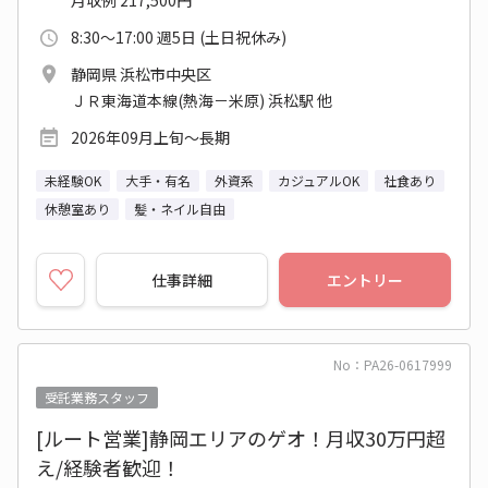
月収例 217,500円
8:30～17:00 週5日 (土日祝休み)
静岡県 浜松市中央区
ＪＲ東海道本線(熱海－米原) 浜松駅 他
2026年09月上旬～長期
未経験OK
大手・有名
外資系
カジュアルOK
社食あり
休憩室あり
髪・ネイル自由
仕事詳細
エントリー
No：PA26-0617999
受託業務スタッフ
[ルート営業]静岡エリアのゲオ！月収30万円超
え/経験者歓迎！