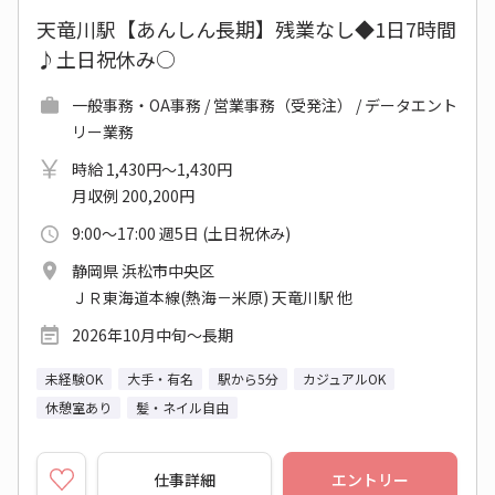
天竜川駅【あんしん長期】残業なし◆1日7時間
♪土日祝休み○
一般事務・OA事務 / 営業事務（受発注） / データエント
リー業務
時給 1,430円～1,430円
月収例 200,200円
9:00～17:00 週5日 (土日祝休み)
静岡県 浜松市中央区
ＪＲ東海道本線(熱海－米原) 天竜川駅 他
2026年10月中旬～長期
未経験OK
大手・有名
駅から5分
カジュアルOK
休憩室あり
髪・ネイル自由
仕事詳細
エントリー