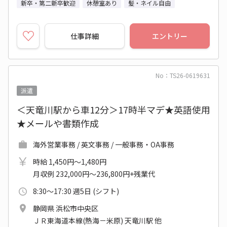
新卒・第二新卒歓迎
休憩室あり
髪・ネイル自由
仕事詳細
エントリー
No：TS26-0619631
派遣
＜天竜川駅から車12分＞17時半マデ★英語使用
★メールや書類作成
海外営業事務 / 英文事務 / 一般事務・OA事務
時給 1,450円～1,480円
月収例 232,000円～236,800円+残業代
8:30～17:30 週5日 (シフト)
静岡県 浜松市中央区
ＪＲ東海道本線(熱海－米原) 天竜川駅 他