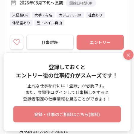
2026年08月下旬～長期
開始日相談OK
未経験OK
大手・有名
カジュアルOK
社食あり
休憩室あり
髪・ネイル自由
仕事詳細
エントリー
×
登録しておくと
No：TS26-0625237
エントリー後の仕事紹介がスムーズです！
派遣
＜データ入力からはじめる＞営業アシスタント
正式な仕事紹介には「登録」が必要です。
また、登録後ログインして仕事探しをすると
★引継ぎしっかり◎
登録者限定の仕事情報を見ることができます！
一般事務・OA事務 / 営業事務（受発注以外） / データエ
ントリー業務
登録・仕事のご相談はこちら(無料)
時給 1,420円～1,420円
月収例 217,828円+残業代