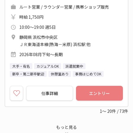
ルート営業 / ラウンダー営業 / 携帯ショップ販売
時給 1,750円
10:00～19:00 週5日
静岡県 浜松市中央区
ＪＲ東海道本線(熱海－米原) 浜松駅 他
2026年08月下旬～長期
大手・有名
カジュアルOK
派遣就業中
新卒・第二新卒歓迎
休憩室あり
事務はじめてOK
仕事詳細
エントリー
1～
20
件
/
73
件
もっと見る