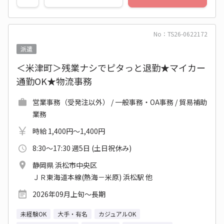
No：TS26-0622172
派遣
＜米津町＞残業ナシでピタっと退勤★マイカー
通勤OK★物流事務
営業事務（受発注以外） / 一般事務・OA事務 / 貿易補助
業務
時給 1,400円～1,400円
8:30～17:30 週5日 (土日祝休み)
静岡県 浜松市中央区
ＪＲ東海道本線(熱海－米原) 浜松駅 他
2026年09月上旬～長期
未経験OK
大手・有名
カジュアルOK