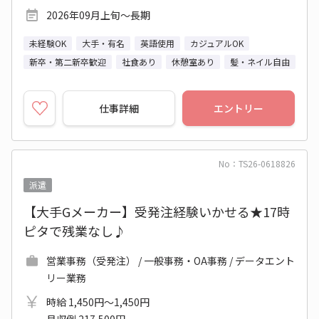
2026年09月上旬～長期
未経験OK
大手・有名
英語使用
カジュアルOK
新卒・第二新卒歓迎
社食あり
休憩室あり
髪・ネイル自由
仕事詳細
エントリー
No：TS26-0618826
派遣
【大手Gメーカー】受発注経験いかせる★17時
ピタで残業なし♪
営業事務（受発注） / 一般事務・OA事務 / データエント
リー業務
時給 1,450円～1,450円