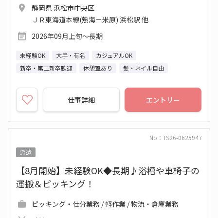
静岡県 浜松市中央区
ＪＲ東海道本線(熱海－米原) 浜松駅 他
2026年09月上旬～長期
未経験OK
大手・有名
カジュアルOK
新卒・第二新卒歓迎
休憩室あり
髪・ネイル自由
仕事詳細
エントリー
No：TS26-0625947
派遣
【8月開始】未経験OK◆長期♪浴槽や車椅子の
運搬＆ピッキング！
ピッキング・仕分業務 / 軽作業 / 物流・倉庫業務