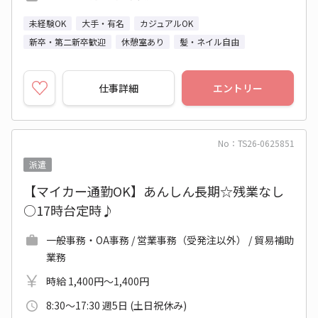
未経験OK
大手・有名
カジュアルOK
新卒・第二新卒歓迎
休憩室あり
髪・ネイル自由
仕事詳細
エントリー
No：TS26-0625851
派遣
【マイカー通勤OK】あんしん長期☆残業なし
○17時台定時♪
一般事務・OA事務 / 営業事務（受発注以外） / 貿易補助
業務
時給 1,400円～1,400円
8:30～17:30 週5日 (土日祝休み)