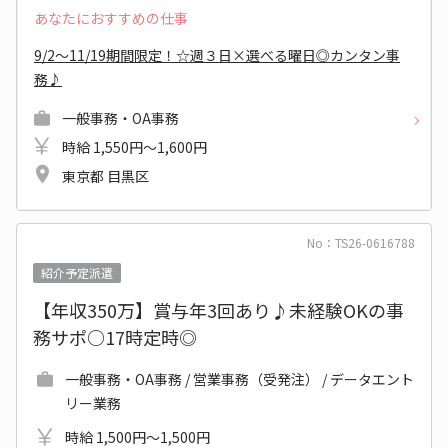
あなたにおすすめの仕事
9/2～11/19期間限定！☆週３日×選べる曜日◎カンタン事
務♪
一般事務・OA事務
時給 1,550円～1,600円
東京都 目黒区
No：TS26-0616788
紹介予定派遣
【年収350万】賞与年3回あり♪未経験OKの事
務サポ○17時定時◎
一般事務・OA事務 / 営業事務（受発注） / データエント
リー業務
時給 1,500円～1,500円