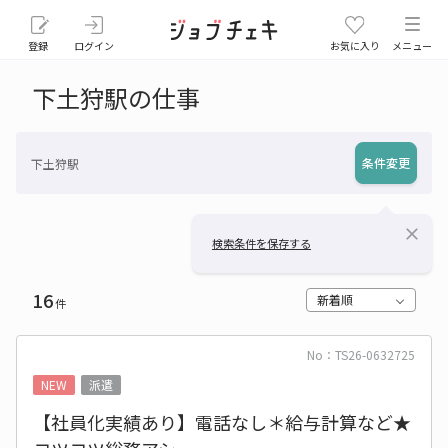
登録
ログイン
お気に入り
メニュー
下土狩駅の仕事
条件変更
下土狩駅
close
検索条件を保存する
16
新着順
件
No：TS26-0632725
NEW
派遣
【社員化実績あり】電話なし＊給与計算など★