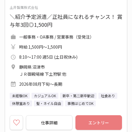
土井製菓株式会社
＼紹介予定派遣／正社員になれるチャンス！ 賞
与年3回◎1,500円
一般事務・OA事務 / 営業事務（受発注）
時給 1,500円～1,500円
8:10～17:00 週5日 (土日祝休み)
静岡県 沼津市
ＪＲ御殿場線 下土狩駅 他
2026年08月下旬～長期
未経験OK
カジュアルOK
新卒・第二新卒歓迎
社食あり
休憩室あり
髪・ネイル自由
事務はじめてOK
仕事詳細
エントリー