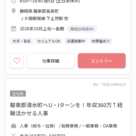
8:00～16:40 週5日 (土日祝休み)
静岡県 駿東郡長泉町
ＪＲ御殿場線 下土狩駅 他
2026年10月上旬～長期
開始日相談OK
大手・有名
カジュアルOK
派遣就業中
休憩室あり
仕事詳細
エントリー
No：TS26-0409323
正社員
駿東郡清水町へU・Iターンを！年収360万↑経
験活かせる人事
人事（給与・社保） / 総務事務 / 一般事務・OA事務
年収 360万円～500万円