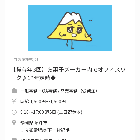
土井製菓株式会社
【賞与年3回】お菓子メーカー内でオフィスワ
ーク♪17時定時◆
一般事務・OA事務 / 営業事務（受発注）
時給 1,500円～1,500円
8:10～17:00 週5日 (土日祝休み)
静岡県 沼津市
ＪＲ御殿場線 下土狩駅 他