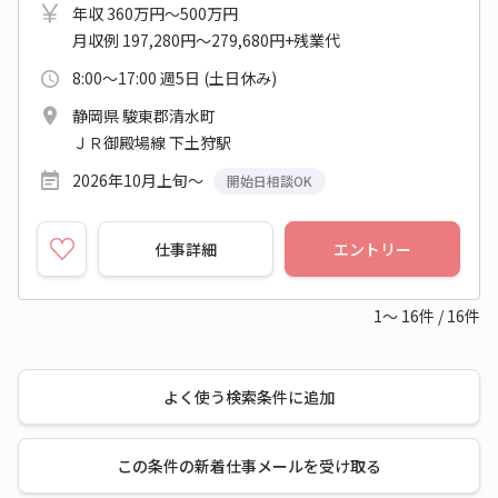
年収 360万円～500万円
月収例 197,280円～279,680円+残業代
8:00～17:00 週5日 (土日休み)
静岡県 駿東郡清水町
ＪＲ御殿場線 下土狩駅
2026年10月上旬～
開始日相談OK
仕事詳細
エントリー
1～
16
件
/
16
件
よく使う検索条件に追加
この条件の新着仕事メールを受け取る