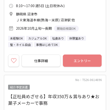
8:10～17:00 週5日 (土日祝休み)
静岡県 沼津市
ＪＲ東海道本線(熱海－米原) 沼津駅 他
2026年10月上旬～長期
開始日相談OK
未経験OK
カジュアルOK
社食あり
休憩室あり
髪・ネイル自由
事務はじめてOK
仕事詳細
エントリー
No：TS26-0614696
紹介予定派遣
【正社員めざせる】年収350万＆賞与あり★お
菓子メーカーで事務