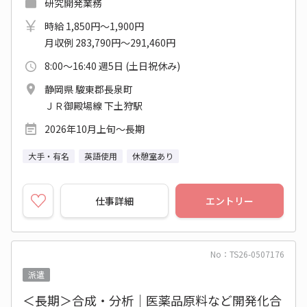
研究開発業務
時給 1,850円～1,900円
月収例 283,790円～291,460円
8:00～16:40 週5日 (土日祝休み)
静岡県 駿東郡長泉町
ＪＲ御殿場線 下土狩駅
2026年10月上旬～長期
大手・有名
英語使用
休憩室あり
仕事詳細
エントリー
No：TS26-0507176
派遣
＜長期＞合成・分析｜医薬品原料など開発化合