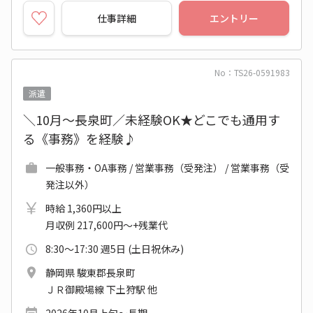
仕事詳細
エントリー
No：TS26-0591983
派遣
＼10月～長泉町／未経験OK★どこでも通用す
る《事務》を経験♪
一般事務・OA事務 / 営業事務（受発注） / 営業事務（受
発注以外）
時給 1,360円以上
月収例 217,600円～+残業代
8:30～17:30 週5日 (土日祝休み)
静岡県 駿東郡長泉町
ＪＲ御殿場線 下土狩駅 他
2026年10月上旬～長期