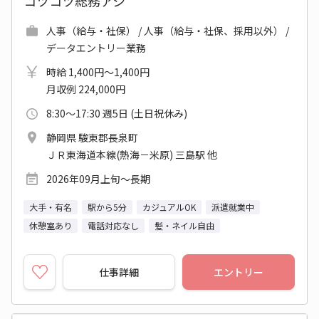
コツコツ総務アシ
人事（給与・社保） / 人事（給与・社保、採用以外） /
データエントリー業務
時給 1,400円～1,400円
月収例 224,000円
8:30～17:30 週5日 (土日祝休み)
静岡県 駿東郡長泉町
ＪＲ東海道本線(熱海－米原) 三島駅 他
2026年09月上旬～長期
大手・有名
駅から5分
カジュアルOK
派遣就業中
休憩室あり
電話対応なし
髪・ネイル自由
仕事詳細
エントリー