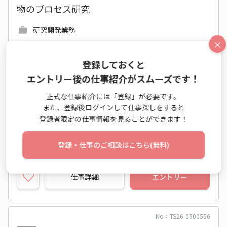
物のプロセス研究
研究開発業務
×
時給 1,850円～1,900円
月収例 283,790円～291,460円
登録しておくと
8:00～16:40 週5日 (土日祝休み)
エントリー後の仕事紹介がスムーズです！
静岡県 駿東郡長泉町
正式な仕事紹介には「登録」が必要です。
ＪＲ御殿場線 下土狩駅
また、登録後ログインして仕事探しをすると
登録者限定の仕事情報を見ることができます！
2027年01月上旬～長期
開始日相談OK
大手・有名
英語使用
休憩室あり
登録・仕事のご相談はこちら(無料)
仕事詳細
エントリー
No：TS26-0500556