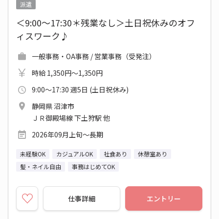
派遣
＜9:00～17:30＊残業なし＞土日祝休みのオフ
ィスワーク♪
一般事務・OA事務 / 営業事務（受発注）
時給 1,350円～1,350円
9:00～17:30 週5日 (土日祝休み)
静岡県 沼津市
ＪＲ御殿場線 下土狩駅 他
2026年09月上旬～長期
未経験OK
カジュアルOK
社食あり
休憩室あり
髪・ネイル自由
事務はじめてOK
仕事詳細
エントリー