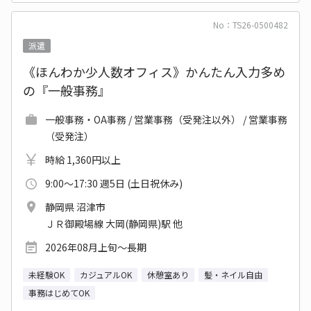
No：TS26-0500482
派遣
《ほんわか少人数オフィス》かんたん入力多め
の『一般事務』
一般事務・OA事務 / 営業事務（受発注以外） / 営業事務
（受発注）
時給 1,360円以上
9:00～17:30 週5日 (土日祝休み)
静岡県 沼津市
ＪＲ御殿場線 大岡(静岡県)駅 他
2026年08月上旬～長期
未経験OK
カジュアルOK
休憩室あり
髪・ネイル自由
事務はじめてOK