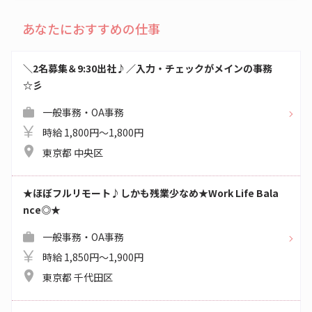
あなたにおすすめの仕事
＼2名募集＆9:30出社♪／入力・チェックがメインの事務
☆彡
一般事務・OA事務
時給 1,800円～1,800円
東京都 中央区
★ほぼフルリモート♪しかも残業少なめ★Work Life Bala
nce◎★
一般事務・OA事務
時給 1,850円～1,900円
東京都 千代田区