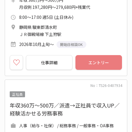
月収例 197,280円～279,680円+残業代
8:00～17:00 週5日 (土日休み)
静岡県 駿東郡清水町
ＪＲ御殿場線 下土狩駅
2026年10月上旬～
開始日相談OK
仕事詳細
エントリー
No：TS26-0407934
正社員
年収360万～500万／派遣→正社員で収入UP／
経験活かせる労務事務
人事（給与・社保） / 総務事務 / 一般事務・OA事務