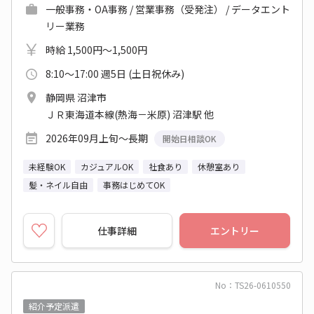
一般事務・OA事務 / 営業事務（受発注） / データエント
リー業務
時給 1,500円～1,500円
8:10～17:00 週5日 (土日祝休み)
静岡県 沼津市
ＪＲ東海道本線(熱海－米原) 沼津駅 他
2026年09月上旬～長期
開始日相談OK
未経験OK
カジュアルOK
社食あり
休憩室あり
髪・ネイル自由
事務はじめてOK
仕事詳細
エントリー
No：TS26-0610550
紹介予定派遣