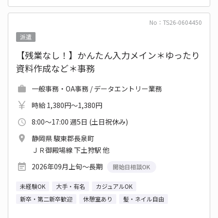
No：TS26-0604450
派遣
【残業なし！】かんたん入力メイン＊ゆったり
資料作成など＊事務
一般事務・OA事務 / データエントリー業務
時給 1,380円～1,380円
8:00～17:00 週5日 (土日祝休み)
静岡県 駿東郡長泉町
ＪＲ御殿場線 下土狩駅 他
2026年09月上旬～長期
開始日相談OK
未経験OK
大手・有名
カジュアルOK
新卒・第二新卒歓迎
休憩室あり
髪・ネイル自由