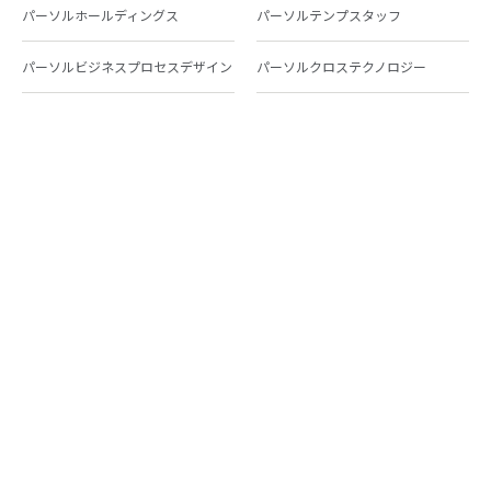
パーソルホールディングス
パーソルテンプスタッフ
パーソルビジネスプロセスデザイン
パーソルクロステクノロジー
パーソルキャリア
パーソルイノベーション
パーソル総合研究所
グループ会社一覧
個人向けサービス
人材派遣
テンプスタッフ
ジョブチェキ
ファンタブル
フレキシブルキャリア
Chall-edge
パーソルクロステクノロジー
転職・就職