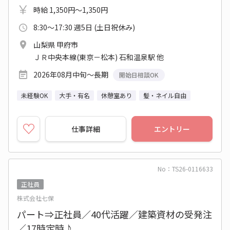
時給 1,350円～1,350円
8:30～17:30 週5日 (土日祝休み)
山梨県 甲府市
ＪＲ中央本線(東京－松本) 石和温泉駅 他
2026年08月中旬～長期
開始日相談OK
未経験OK
大手・有名
休憩室あり
髪・ネイル自由
仕事詳細
エントリー
No：TS26-0116633
正社員
株式会社七保
パート⇒正社員／40代活躍／建築資材の受発注
／17時定時♪