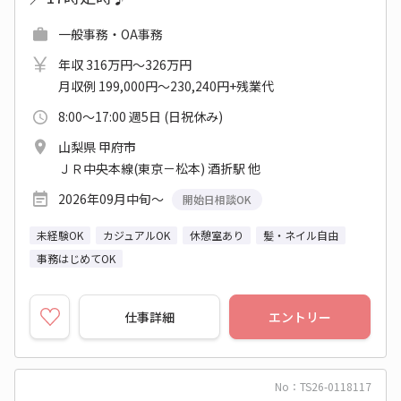
一般事務・OA事務
年収 316万円～326万円
月収例 199,000円～230,240円+残業代
8:00～17:00 週5日 (日祝休み)
山梨県 甲府市
ＪＲ中央本線(東京－松本) 酒折駅 他
2026年09月中旬～
開始日相談OK
未経験OK
カジュアルOK
休憩室あり
髪・ネイル自由
事務はじめてOK
仕事詳細
エントリー
No：TS26-0118117