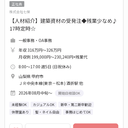
正社員
株式会社七保
【人材紹介】建築資材の受発注◆残業少なめ♪
17時定時☆
一般事務・OA事務
年収 316万円～326万円
月収例 199,000円～230,240円+残業代
8:00～17:00 週5日 (日祝休み)
山梨県 甲府市
ＪＲ中央本線(東京－松本) 酒折駅 他
2026年08月中旬～
開始日相談OK
未経験OK
カジュアルOK
新卒・第二新卒歓迎
休憩室あり
髪・ネイル自由
事務はじめてOK