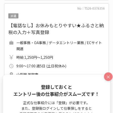
No：TS26-0376356
派遣
【電話なし】お休みもとりやすい★ふるさと納
税の入力＋写真登録
一般事務・OA事務 / データエントリー業務 / ECサイト
関連
時給 1,250円～1,250円
9:00～17:00 週5日 (土日祝休み)
山梨県 笛吹市
×
ＪＲ中央本線(東京－松本) 石和温泉駅 他
登録しておくと
2026年08月下旬～長期
開始日相談OK
エントリー後の仕事紹介がスムーズです！
未経験OK
カジュアルOK
派遣就業中
正式な仕事紹介には「登録」が必要です。
新卒・第二新卒歓迎
休憩室あり
電話対応なし
また、登録後ログインして仕事探しをすると
髪・ネイル自由