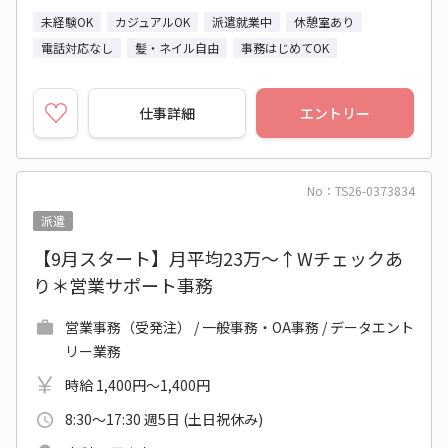
未経験OK
カジュアルOK
派遣就業中
休憩室あり
電話対応なし
髪・ネイル自由
事務はじめてOK
仕事詳細
エントリー
No：TS26-0373834
派遣
【9月スタート】月平均23万～↑Wチェックあ
り＊営業サポート事務
営業事務（受発注） / 一般事務・OA事務 / データエント
リー業務
時給 1,400円～1,400円
8:30～17:30 週5日 (土日祝休み)