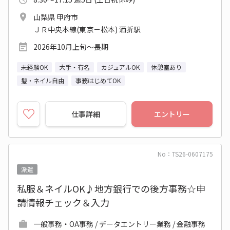
山梨県 甲府市
ＪＲ中央本線(東京－松本) 酒折駅
2026年10月上旬～長期
未経験OK
大手・有名
カジュアルOK
休憩室あり
髪・ネイル自由
事務はじめてOK
仕事詳細
エントリー
No：TS26-0607175
派遣
私服＆ネイルOK♪地方銀行での後方事務☆申
請情報チェック＆入力
一般事務・OA事務 / データエントリー業務 / 金融事務