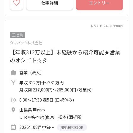
仕事詳細
エントリー
No：TS24-0199085
正社員
タマパック株式会社
【年収312万以上】未経験から紹介可能★営業
のオシゴト☆彡
営業（法人）
年収 312万円～381万円
月収例 217,000円～265,000円+残業代
8:30～17:30 週5日 (日祝休み)
山梨県 甲府市
ＪＲ中央本線(東京－松本) 酒折駅
2026年08月中旬～
開始日相談OK