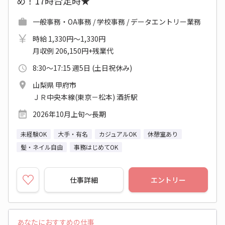
め！17時台定時★
一般事務・OA事務 / 学校事務 / データエントリー業務
時給 1,330円～1,330円
月収例 206,150円+残業代
8:30～17:15 週5日 (土日祝休み)
山梨県 甲府市
ＪＲ中央本線(東京－松本) 酒折駅
2026年10月上旬～長期
未経験OK
大手・有名
カジュアルOK
休憩室あり
髪・ネイル自由
事務はじめてOK
仕事詳細
エントリー
あなたにおすすめの仕事