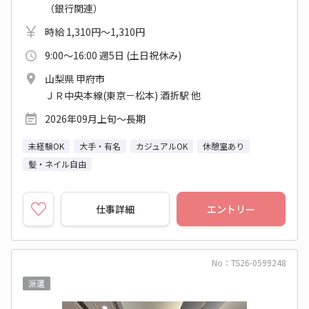
（銀行関連）
時給 1,310円～1,310円
9:00～16:00 週5日 (土日祝休み)
山梨県 甲府市
ＪＲ中央本線(東京－松本) 酒折駅 他
2026年09月上旬～長期
未経験OK
大手・有名
カジュアルOK
休憩室あり
髪・ネイル自由
仕事詳細
エントリー
No：TS26-0599248
派遣