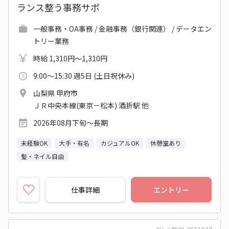
ランス整う事務サポ
一般事務・OA事務 / 金融事務（銀行関連） / データエン
トリー業務
時給 1,310円～1,310円
9:00～15:30 週5日 (土日祝休み)
山梨県 甲府市
ＪＲ中央本線(東京－松本) 酒折駅 他
2026年08月下旬～長期
未経験OK
大手・有名
カジュアルOK
休憩室あり
髪・ネイル自由
仕事詳細
エントリー