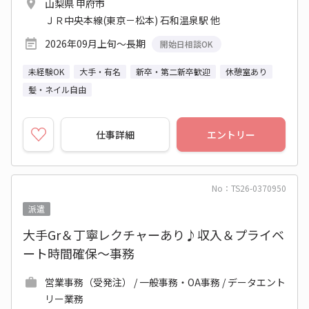
山梨県 甲府市
ＪＲ中央本線(東京－松本) 石和温泉駅 他
2026年09月上旬～長期
開始日相談OK
未経験OK
大手・有名
新卒・第二新卒歓迎
休憩室あり
髪・ネイル自由
仕事詳細
エントリー
No：TS26-0370950
派遣
大手Gr＆丁寧レクチャーあり♪収入＆プライベ
ート時間確保～事務
営業事務（受発注） / 一般事務・OA事務 / データエント
リー業務