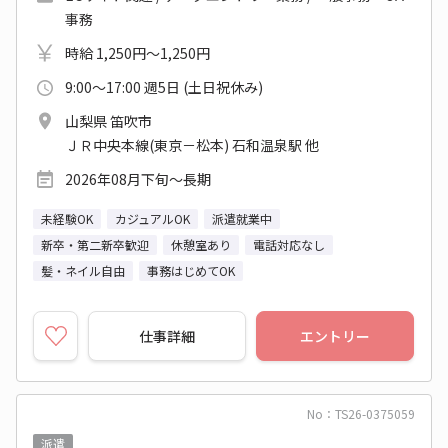
事務
時給 1,250円～1,250円
9:00～17:00 週5日 (土日祝休み)
山梨県 笛吹市
ＪＲ中央本線(東京－松本) 石和温泉駅 他
2026年08月下旬～長期
未経験OK
カジュアルOK
派遣就業中
新卒・第二新卒歓迎
休憩室あり
電話対応なし
髪・ネイル自由
事務はじめてOK
仕事詳細
エントリー
No：TS26-0375059
派遣