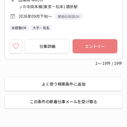
ＪＲ中央本線(東京－松本) 酒折駅
2026年09月下旬～
開始日相談OK
未経験OK
大手・有名
仕事詳細
エントリー
1～
19
件
/
19
件
よく使う検索条件に追加
この条件の新着仕事メールを受け取る