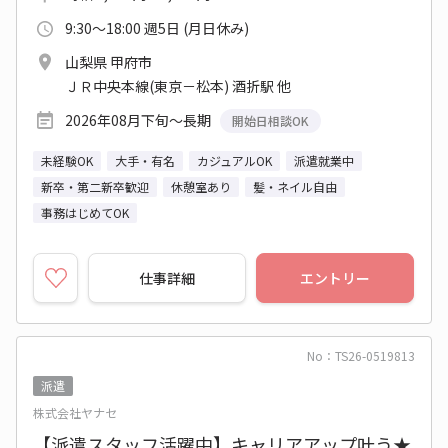
9:30～18:00 週5日 (月日休み)
山梨県 甲府市
ＪＲ中央本線(東京－松本) 酒折駅 他
2026年08月下旬～長期
開始日相談OK
未経験OK
大手・有名
カジュアルOK
派遣就業中
新卒・第二新卒歓迎
休憩室あり
髪・ネイル自由
事務はじめてOK
仕事詳細
エントリー
No：TS26-0519813
派遣
株式会社ヤナセ
【派遣スタッフ活躍中】キャリアアップ叶う★