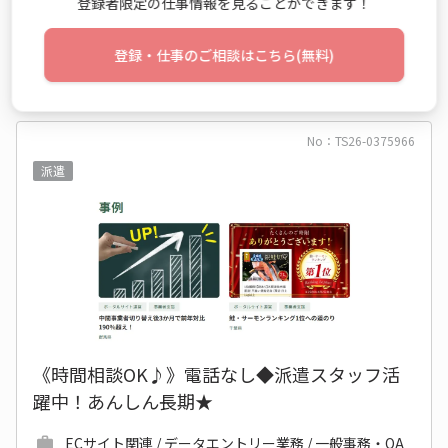
登録者限定の仕事情報を見ることができます！
登録・仕事のご相談はこちら(無料)
仕事詳細
エントリー
No：TS26-0375966
派遣
《時間相談OK♪》電話なし◆派遣スタッフ活
躍中！あんしん長期★
ECサイト関連 / データエントリー業務 / 一般事務・OA