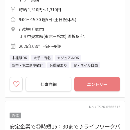
時給 1,310円～1,310円
9:00～15:30 週5日 (土日祝休み)
山梨県 甲府市
ＪＲ中央本線(東京－松本) 酒折駅 他
2026年08月下旬～長期
未経験OK
大手・有名
カジュアルOK
新卒・第二新卒歓迎
休憩室あり
髪・ネイル自由
仕事詳細
エントリー
No：TS26-0566516
派遣
安定企業で◎時短15：30まで♪ライフワークバ