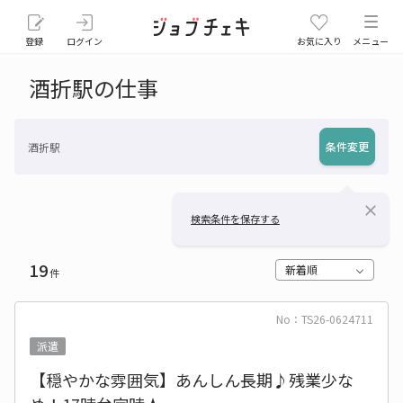
登録
ログイン
お気に入り
メニュー
酒折駅の仕事
条件変更
酒折駅
close
検索条件を保存する
19
新着順
件
No：TS26-0624711
派遣
【穏やかな雰囲気】あんしん長期♪残業少な