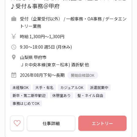
♪受付＆事務＠甲府
受付（企業受付以外） / 一般事務・OA事務 / データエン
トリー業務
時給 1,300円～1,300円
9:30～18:00 週5日 (月休み)
山梨県 甲府市
ＪＲ中央本線(東京－松本) 酒折駅 他
2026年08月下旬～長期
開始日相談OK
未経験OK
大手・有名
カジュアルOK
派遣就業中
新卒・第二新卒歓迎
休憩室あり
髪・ネイル自由
事務はじめてOK
仕事詳細
エントリー