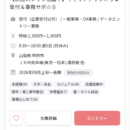
受付＆事務サポ☆彡
受付（企業受付以外） / 一般事務・OA事務 / データエン
トリー業務
時給 1,300円～1,300円
9:30～18:00 週5日 (月休み)
山梨県 甲府市
ＪＲ中央本線(東京－松本) 酒折駅 他
2026年09月上旬～長期
開始日相談OK
未経験OK
大手・有名
カジュアルOK
派遣就業中
新卒・第二新卒歓迎
休憩室あり
髪・ネイル自由
事務はじめてOK
仕事詳細
エントリー