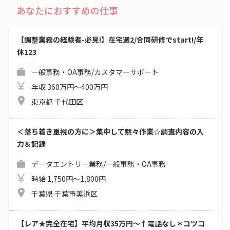
あなたにおすすめの仕事
【調整業務の経験者-必見!】在宅週2/合同研修でstart!/年
休123
一般事務・OA事務/カスタマーサポート
年収 360万円～400万円
東京都 千代田区
＜落ち着き重視の方に＞集中して黙々作業☆調査内容の入
力＆記録
データエントリー業務/一般事務・OA事務
時給 1,750円～1,800円
千葉県 千葉市美浜区
【レア★完全在宅】平均月収35万円～↑電話なし＊コツコ