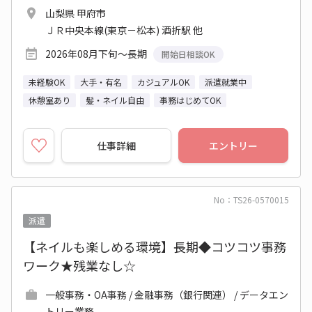
山梨県 甲府市
ＪＲ中央本線(東京－松本) 酒折駅 他
2026年08月下旬～長期
開始日相談OK
未経験OK
大手・有名
カジュアルOK
派遣就業中
休憩室あり
髪・ネイル自由
事務はじめてOK
仕事詳細
エントリー
No：TS26-0570015
派遣
【ネイルも楽しめる環境】長期◆コツコツ事務
ワーク★残業なし☆
一般事務・OA事務 / 金融事務（銀行関連） / データエン
トリー業務