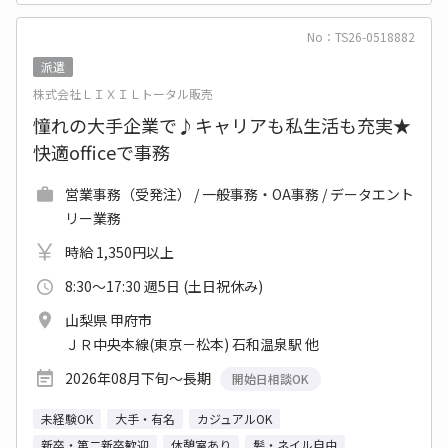
No：TS26-0518882
派遣
株式会社ＬＩＸＩＬトータル販売
憧れの大手企業で♪キャリアも私生活も充実★
快適officeで事務
営業事務（受発注） / 一般事務・OA事務 / データエント
リー業務
時給 1,350円以上
8:30～17:30 週5日 (土日祝休み)
山梨県 甲府市
ＪＲ中央本線(東京－松本) 石和温泉駅 他
2026年08月下旬～長期
開始日相談OK
未経験OK
大手・有名
カジュアルOK
新卒・第二新卒歓迎
休憩室あり
髪・ネイル自由