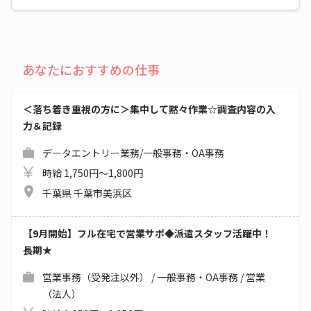
あなたにおすすめの仕事
＜落ち着き重視の方に＞集中して黙々作業☆調査内容の入
力＆記録
データエントリー業務/一般事務・OA事務
時給 1,750円～1,800円
千葉県 千葉市美浜区
【9月開始】フル在宅で営業サポ◆派遣スタッフ活躍中！
長期★
営業事務（受発注以外） / 一般事務・OA事務 / 営業
（法人）