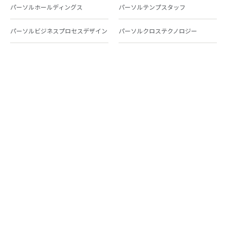
パーソルホールディングス
パーソルテンプスタッフ
パーソルビジネスプロセスデザイン
パーソルクロステクノロジー
パーソルキャリア
パーソルイノベーション
パーソル総合研究所
グループ会社一覧
個人向けサービス
人材派遣
テンプスタッフ
ジョブチェキ
ファンタブル
フレキシブルキャリア
Chall-edge
パーソルクロステクノロジー
転職・就職