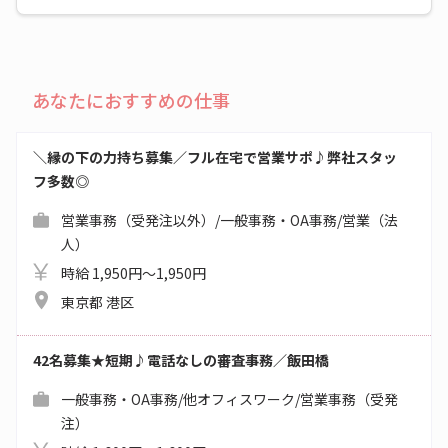
あなたにおすすめの仕事
＼縁の下の力持ち募集／フル在宅で営業サポ♪弊社スタッ
フ多数◎
営業事務（受発注以外）/一般事務・OA事務/営業（法
人）
時給 1,950円～1,950円
東京都 港区
42名募集★短期♪電話なしの審査事務／飯田橋
一般事務・OA事務/他オフィスワーク/営業事務（受発
注）