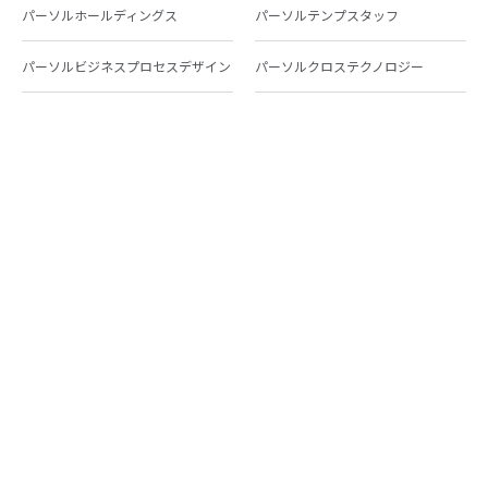
パーソルホールディングス
パーソルテンプスタッフ
パーソルビジネスプロセスデザイン
パーソルクロステクノロジー
パーソルキャリア
パーソルイノベーション
パーソル総合研究所
グループ会社一覧
個人向けサービス
人材派遣
テンプスタッフ
ジョブチェキ
ファンタブル
フレキシブルキャリア
Chall-edge
パーソルクロステクノロジー
転職・就職