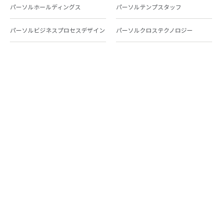
パーソルホールディングス
パーソルテンプスタッフ
パーソルビジネスプロセスデザイン
パーソルクロステクノロジー
パーソルキャリア
パーソルイノベーション
パーソル総合研究所
グループ会社一覧
個人向けサービス
人材派遣
テンプスタッフ
ジョブチェキ
ファンタブル
フレキシブルキャリア
Chall-edge
パーソルクロステクノロジー
転職・就職