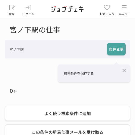
登録
ログイン
お気に入り
メニュー
宮ノ下駅の仕事
条件変更
宮ノ下駅
close
検索条件を保存する
0
件
よく使う検索条件に追加
この条件の新着仕事メールを受け取る