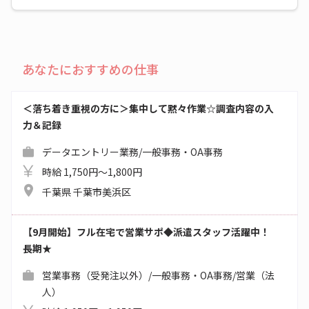
あなたにおすすめの仕事
＜落ち着き重視の方に＞集中して黙々作業☆調査内容の入
力＆記録
データエントリー業務/一般事務・OA事務
時給 1,750円～1,800円
千葉県 千葉市美浜区
【9月開始】フル在宅で営業サポ◆派遣スタッフ活躍中！
長期★
営業事務（受発注以外）/一般事務・OA事務/営業（法
人）