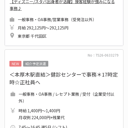
【ディズニー/スタバ出身者が活躍】接客経験が強みになる
事務♪
一般事務・OA事務/営業事務（受発注以外）
月給 292,125円～292,125円
東京都 千代田区
No：TS26-0633279
NEW
紹介予定派遣
＜本厚木駅直結＞健診センターで事務＊17時定
時☆正社員へ
一般事務・OA事務 / レセプト業務 / 受付（企業受付以
外）
時給 1,400円～1,400円
月収例 224,000円+残業代
7:45～16:45 週5日 (シフト)