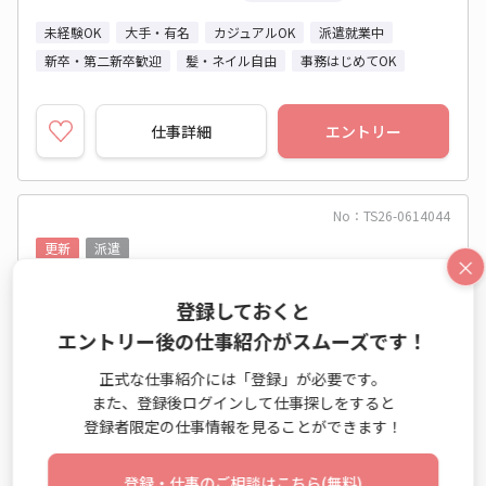
未経験OK
大手・有名
カジュアルOK
派遣就業中
新卒・第二新卒歓迎
髪・ネイル自由
事務はじめてOK
仕事詳細
エントリー
No：TS26-0614044
更新
派遣
×
【9月末までの期間限定】エアコン修理の事務
登録しておくと
work＠本厚木
エントリー後の仕事紹介がスムーズです！
一般事務・OA事務 / テレマーケティング業務（発信） /
正式な仕事紹介には「登録」が必要です。
他オフィスワーク
また、登録後ログインして仕事探しをすると
登録者限定の仕事情報を見ることができます！
時給 1,600円～1,600円
9:00～17:30 週5日 (土日祝休み)
登録・仕事のご相談はこちら(無料)