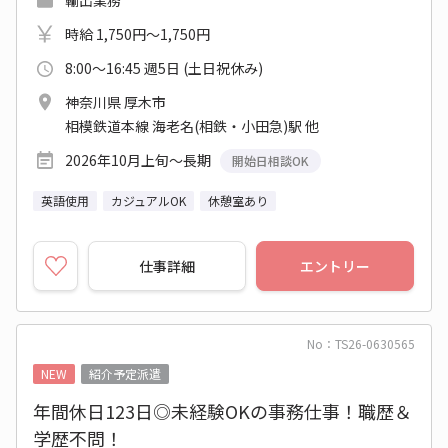
輸出業務
時給 1,750円～1,750円
8:00～16:45 週5日 (土日祝休み)
神奈川県 厚木市
相模鉄道本線 海老名(相鉄・小田急)駅 他
2026年10月上旬～長期
開始日相談OK
英語使用
カジュアルOK
休憩室あり
仕事詳細
エントリー
No：TS26-0630565
NEW
紹介予定派遣
年間休日123日◎未経験OKの事務仕事！職歴＆
学歴不問！