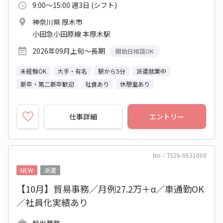
9:00～15:00 週3日 (シフト)
神奈川県 厚木市
小田急小田原線 本厚木駅
2026年09月上旬～長期
開始日相談OK
未経験OK
大手・有名
駅から5分
派遣就業中
新卒・第二新卒歓迎
社食あり
休憩室あり
仕事詳細
エントリー
No：TS26-0631008
NEW
派遣
【10月】貿易事務／月例27.2万＋α／車通勤OK
／社員化実績あり