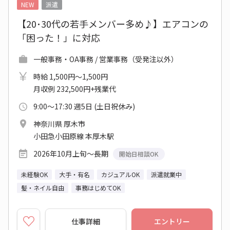
NEW
派遣
【20･30代の若手メンバー多め♪】エアコンの
「困った！」に対応
一般事務・OA事務 / 営業事務（受発注以外）
時給 1,500円～1,500円
月収例 232,500円+残業代
9:00～17:30 週5日 (土日祝休み)
神奈川県 厚木市
小田急小田原線 本厚木駅
2026年10月上旬～長期
開始日相談OK
未経験OK
大手・有名
カジュアルOK
派遣就業中
髪・ネイル自由
事務はじめてOK
仕事詳細
エントリー