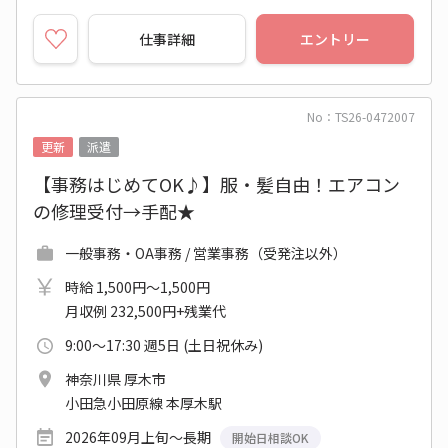
仕事詳細
エントリー
No：TS26-0472007
更新
派遣
【事務はじめてOK♪】服・髪自由！エアコン
の修理受付→手配★
一般事務・OA事務 / 営業事務（受発注以外）
時給 1,500円～1,500円
月収例 232,500円+残業代
9:00～17:30 週5日 (土日祝休み)
神奈川県 厚木市
小田急小田原線 本厚木駅
2026年09月上旬～長期
開始日相談OK