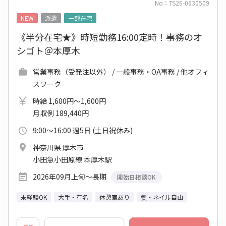
No：TS26-0630509
NEW
派遣
一部在宅
《半分在宅★》時短勤務16:00定時！事務のオ
シゴト＠本厚木
営業事務（受発注以外） / 一般事務・OA事務 / 他オフィ
スワーク
時給 1,600円～1,600円
月収例 189,440円
9:00～16:00 週5日 (土日祝休み)
神奈川県 厚木市
小田急小田原線 本厚木駅
2026年09月上旬～長期
開始日相談OK
未経験OK
大手・有名
休憩室あり
髪・ネイル自由