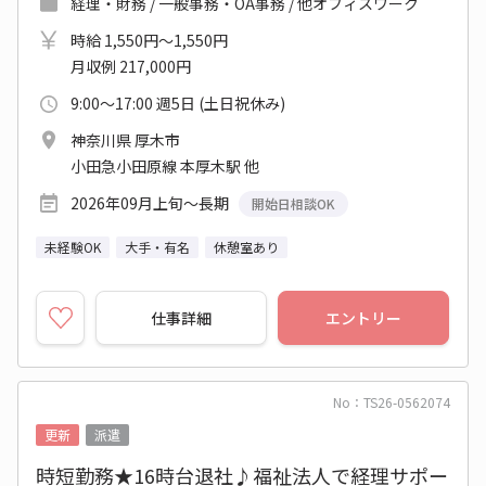
経理・財務 / 一般事務・OA事務 / 他オフィスワーク
時給 1,550円～1,550円
月収例 217,000円
9:00～17:00 週5日 (土日祝休み)
神奈川県 厚木市
小田急小田原線 本厚木駅 他
2026年09月上旬～長期
開始日相談OK
未経験OK
大手・有名
休憩室あり
仕事詳細
エントリー
No：TS26-0562074
更新
派遣
時短勤務★16時台退社♪福祉法人で経理サポー