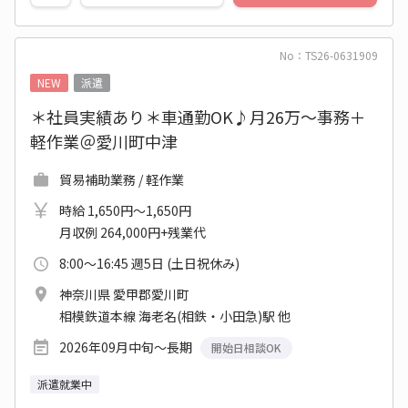
No：TS26-0631909
NEW
派遣
＊社員実績あり＊車通勤OK♪月26万～事務＋
軽作業＠愛川町中津
貿易補助業務 / 軽作業
時給 1,650円～1,650円
月収例 264,000円+残業代
8:00～16:45 週5日 (土日祝休み)
神奈川県 愛甲郡愛川町
相模鉄道本線 海老名(相鉄・小田急)駅 他
2026年09月中旬～長期
開始日相談OK
派遣就業中