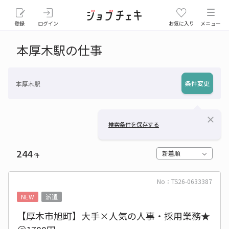
登録
ログイン
お気に入り
メニュー
本厚木駅の仕事
条件変更
本厚木駅
close
検索条件を保存する
244
新着順
件
No：TS26-0633387
NEW
派遣
【厚木市旭町】大手×人気の人事・採用業務★