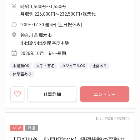
時給 1,500円～1,550円
月収例 225,000円～232,500円+残業代
9:00～17:30 週5日 (土日祝休み)
神奈川県 厚木市
小田急小田原線 本厚木駅
2026年10月上旬～長期
未経験OK
大手・有名
カジュアルOK
社食あり
休憩室あり
仕事詳細
エントリー
No：TS26-0632504
NEW
派遣
【月初以外、時間相談OK】経理総務の事務サ