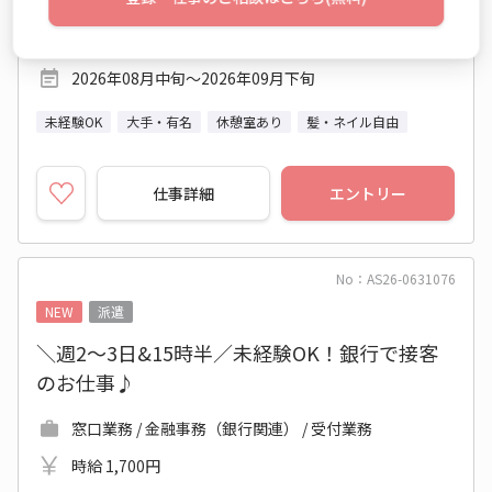
神奈川県 厚木市
小田急小田原線 本厚木駅 他
2026年08月中旬～2026年09月下旬
未経験OK
大手・有名
休憩室あり
髪・ネイル自由
仕事詳細
エントリー
No：AS26-0631076
NEW
派遣
＼週2～3日&15時半／未経験OK！銀行で接客
のお仕事♪
窓口業務 / 金融事務（銀行関連） / 受付業務
時給 1,700円