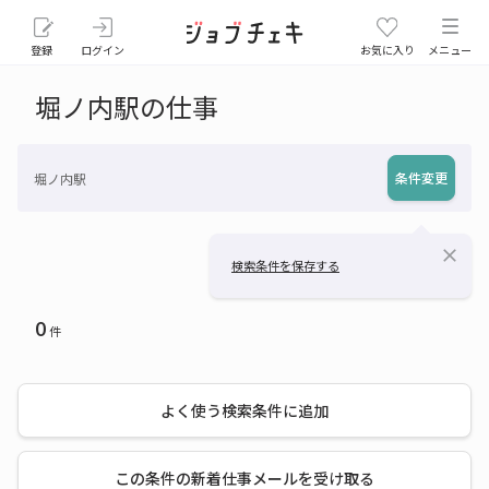
登録
ログイン
お気に入り
メニュー
堀ノ内駅の仕事
条件変更
堀ノ内駅
close
検索条件を保存する
0
件
よく使う検索条件に追加
この条件の新着仕事メールを受け取る