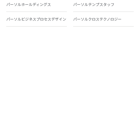
パーソルホールディングス
パーソルテンプスタッフ
パーソルビジネスプロセスデザイン
パーソルクロステクノロジー
パーソルキャリア
パーソルイノベーション
パーソル総合研究所
グループ会社一覧
個人向けサービス
人材派遣
テンプスタッフ
ジョブチェキ
ファンタブル
フレキシブルキャリア
Chall-edge
パーソルクロステクノロジー
転職・就職