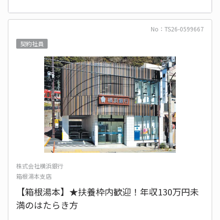
No：TS26-0599667
契約社員
株式会社横浜銀行
箱根湯本支店
【箱根湯本】★扶養枠内歓迎！年収130万円未
満のはたらき方