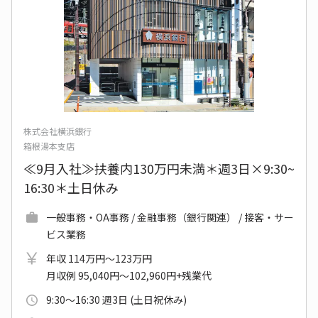
株式会社横浜銀行
箱根湯本支店
≪9月入社≫扶養内130万円未満＊週3日×9:30~
16:30＊土日休み
一般事務・OA事務 / 金融事務（銀行関連） / 接客・サー
ビス業務
年収 114万円～123万円
月収例 95,040円～102,960円+残業代
9:30～16:30 週3日 (土日祝休み)