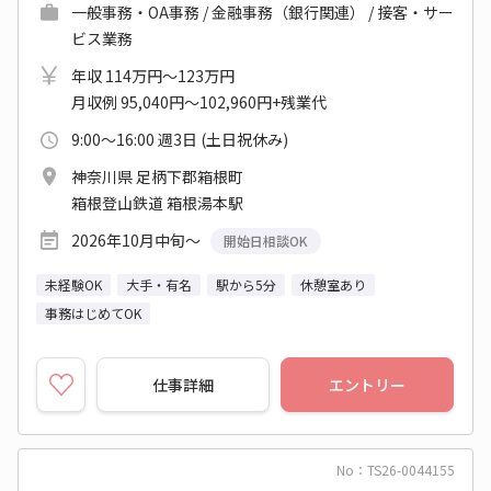
一般事務・OA事務 / 金融事務（銀行関連） / 接客・サー
ビス業務
年収 114万円～123万円
月収例 95,040円～102,960円+残業代
9:00～16:00 週3日 (土日祝休み)
神奈川県 足柄下郡箱根町
箱根登山鉄道 箱根湯本駅
2026年10月中旬～
開始日相談OK
未経験OK
大手・有名
駅から5分
休憩室あり
事務はじめてOK
仕事詳細
エントリー
No：TS26-0044155