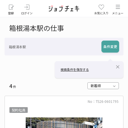
登録
ログイン
お気に入り
メニュー
箱根湯本駅の仕事
条件変更
箱根湯本駅
close
検索条件を保存する
4
新着順
件
No：TS26-0601795
契約社員