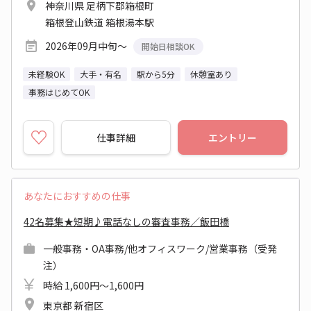
神奈川県 足柄下郡箱根町
箱根登山鉄道 箱根湯本駅
2026年09月中旬～
開始日相談OK
未経験OK
大手・有名
駅から5分
休憩室あり
事務はじめてOK
仕事詳細
エントリー
あなたにおすすめの仕事
42名募集★短期♪電話なしの審査事務／飯田橋
一般事務・OA事務/他オフィスワーク/営業事務（受発
注）
時給 1,600円～1,600円
東京都 新宿区