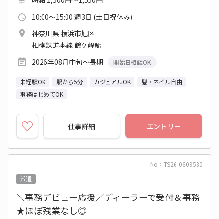
時給 1,500円～1,550円
10:00～15:00 週3日 (土日祝休み)
神奈川県 横浜市旭区
相模鉄道本線 鶴ケ峰駅
2026年08月中旬～長期
開始日相談OK
未経験OK
駅から5分
カジュアルOK
髪・ネイル自由
事務はじめてOK
仕事詳細
エントリー
No：TS26-0609580
派遣
＼事務デビュー応援／ディーラーで受付＆事務
★ほぼ残業なし◎