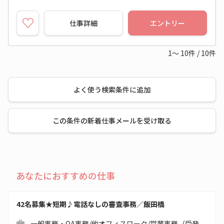
仕事詳細
エントリー
1～
10
件
/
10
件
よく使う検索条件に追加
この条件の新着仕事メールを受け取る
あなたにおすすめの仕事
42名募集★短期♪電話なしの審査事務／飯田橋
一般事務・OA事務/他オフィスワーク/営業事務（受発