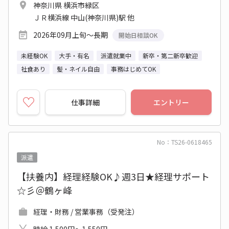
神奈川県 横浜市緑区
ＪＲ横浜線 中山(神奈川県)駅 他
2026年09月上旬～長期
開始日相談OK
未経験OK
大手・有名
派遣就業中
新卒・第二新卒歓迎
社食あり
髪・ネイル自由
事務はじめてOK
仕事詳細
エントリー
No：TS26-0618465
派遣
【扶養内】経理経験OK♪週3日★経理サポート
☆彡＠鶴ヶ峰
経理・財務 / 営業事務（受発注）