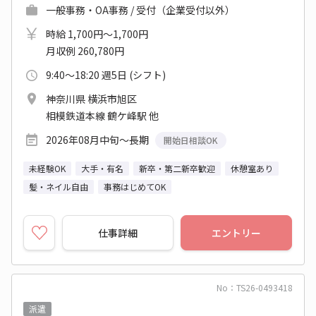
一般事務・OA事務 / 受付（企業受付以外）
時給 1,700円～1,700円
月収例 260,780円
9:40～18:20 週5日 (シフト)
神奈川県 横浜市旭区
相模鉄道本線 鶴ケ峰駅 他
2026年08月中旬～長期
開始日相談OK
未経験OK
大手・有名
新卒・第二新卒歓迎
休憩室あり
髪・ネイル自由
事務はじめてOK
仕事詳細
エントリー
No：TS26-0493418
派遣