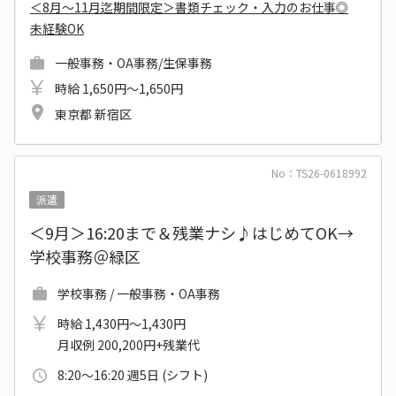
＜8月～11月迄期間限定＞書類チェック・入力のお仕事◎
未経験OK
一般事務・OA事務/生保事務
時給 1,650円～1,650円
東京都 新宿区
No：TS26-0618992
派遣
＜9月＞16:20まで＆残業ナシ♪はじめてOK→
学校事務＠緑区
学校事務 / 一般事務・OA事務
時給 1,430円～1,430円
月収例 200,200円+残業代
8:20～16:20 週5日 (シフト)