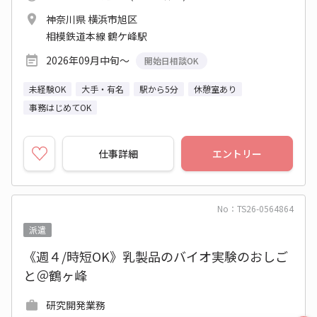
神奈川県 横浜市旭区
相模鉄道本線 鶴ケ峰駅
2026年09月中旬～
開始日相談OK
未経験OK
大手・有名
駅から5分
休憩室あり
事務はじめてOK
仕事詳細
エントリー
No：TS26-0564864
派遣
《週４/時短OK》乳製品のバイオ実験のおしご
と＠鶴ヶ峰
研究開発業務