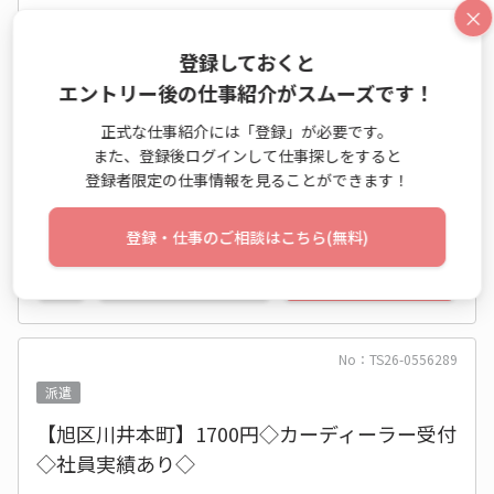
×
時給 1,750円～1,750円
9:00～16:00 週4日 (土日祝休み)
登録しておくと
エントリー後の仕事紹介がスムーズです！
神奈川県 横浜市旭区
相模鉄道本線 鶴ケ峰駅 他
正式な仕事紹介には「登録」が必要です。
また、登録後ログインして仕事探しをすると
2026年10月上旬～長期
登録者限定の仕事情報を見ることができます！
大手・有名
カジュアルOK
休憩室あり
登録・仕事のご相談はこちら(無料)
仕事詳細
エントリー
No：TS26-0556289
派遣
【旭区川井本町】1700円◇カーディーラー受付
◇社員実績あり◇