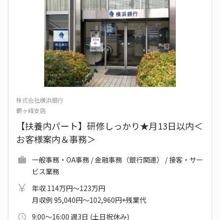
株式会社横浜銀行
鶴ヶ峰支店
【扶養内パート】研修しっかり★月13日以内＜
お客様案内＆事務＞
一般事務・OA事務 / 金融事務（銀行関連） / 接客・サー
ビス業務
年収 114万円～123万円
月収例 95,040円～102,960円+残業代
9:00～16:00 週3日 (土日祝休み)