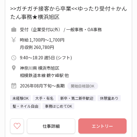
>>ガチガチ接客から卒業<<ゆったり受付＋かん
たん事務★横浜旭区
受付（企業受付以外） / 一般事務・OA事務
時給 1,700円～1,700円
月収例 260,780円
9:40～18:20 週5日 (シフト)
神奈川県 横浜市旭区
相模鉄道本線 鶴ケ峰駅 他
2026年08月下旬～長期
開始日相談OK
未経験OK
大手・有名
新卒・第二新卒歓迎
休憩室あり
髪・ネイル自由
事務はじめてOK
仕事詳細
エントリー