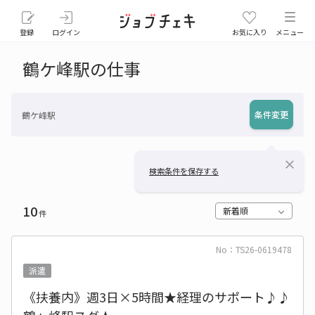
登録
ログイン
お気に入り
メニュー
鶴ケ峰駅の仕事
条件変更
鶴ケ峰駅
close
検索条件を保存する
10
新着順
件
No：TS26-0619478
派遣
《扶養内》週3日×5時間★経理のサポート♪♪