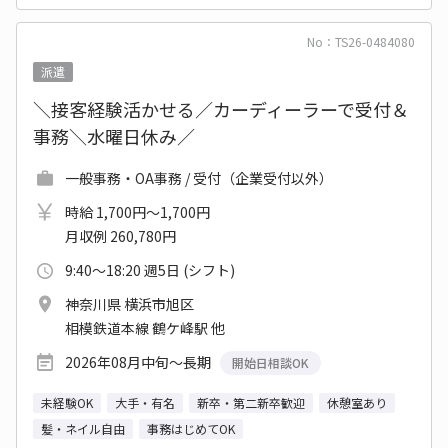
No：TS26-0484080
派遣
＼接客経験活かせる／カーディーラーで受付＆
事務＼水曜日休み／
一般事務・OA事務 / 受付（企業受付以外）
時給 1,700円～1,700円
月収例 260,780円
9:40～18:20 週5日 (シフト)
神奈川県 横浜市旭区
相模鉄道本線 鶴ケ峰駅 他
2026年08月中旬～長期
開始日相談OK
未経験OK
大手・有名
新卒・第二新卒歓迎
休憩室あり
髪・ネイル自由
事務はじめてOK