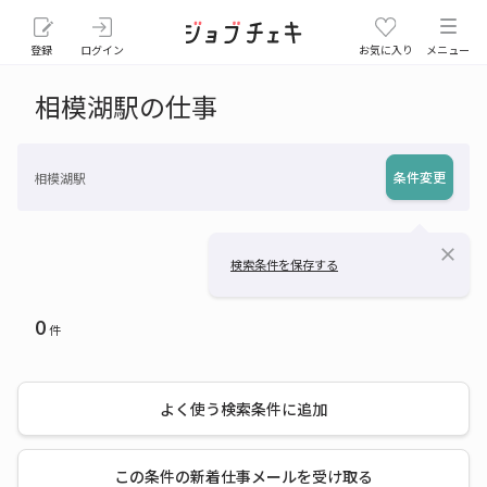
登録
ログイン
お気に入り
メニュー
相模湖駅の仕事
条件変更
相模湖駅
close
検索条件を保存する
0
件
よく使う検索条件に追加
この条件の新着仕事メールを受け取る