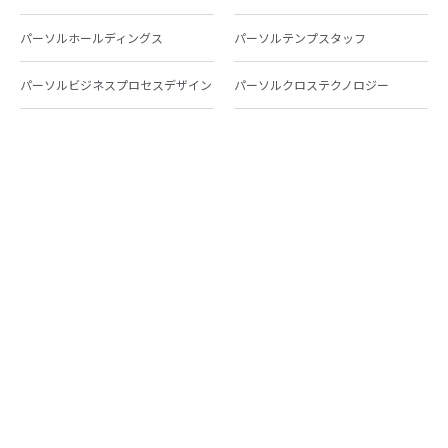
パーソルホールディングス
パーソルテンプスタッフ
パーソルビジネスプロセスデザイン
パーソルクロステクノロジー
パーソルキャリア
パーソルイノベーション
パーソル総合研究所
グループ会社一覧
個人向けサービス
人材派遣
テンプスタッフ
ジョブチェキ
ファンタブル
フレキシブルキャリア
Chall-edge
パーソルクロステクノロジー