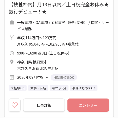
【扶養枠内】月13日以内／土日祝完全お休み★
銀行デビュー！★
一般事務・OA事務 / 金融事務（銀行関連） / 接客・サー
ビス業務
年収 114万円～123万円
月収例 95,040円～102,960円+残業代
9:00～16:00 週3日 (土日祝休み)
神奈川県 横須賀市
京急久里浜線 北久里浜駅
2026年09月中旬～
開始日相談OK
未経験OK
大手・有名
駅から5分
事務はじめてOK
仕事詳細
エントリー