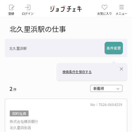
登録
ログイン
お気に入り
メニュー
北久里浜駅の仕事
条件変更
北久里浜駅
close
検索条件を保存する
2
新着順
件
No：TS26-0604259
契約社員
株式会社横浜銀行
北久里浜支店