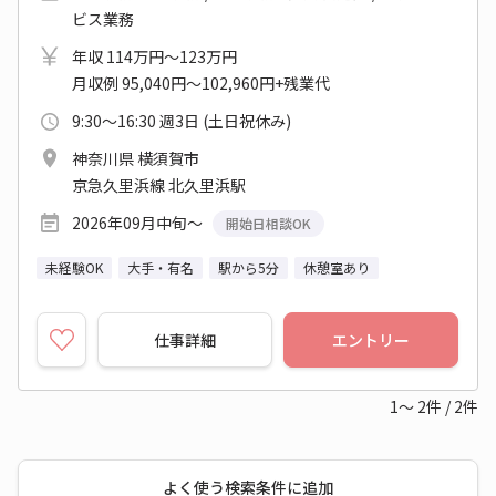
ビス業務
年収 114万円～123万円
月収例 95,040円～102,960円+残業代
9:30～16:30 週3日 (土日祝休み)
神奈川県 横須賀市
京急久里浜線 北久里浜駅
2026年09月中旬～
開始日相談OK
未経験OK
大手・有名
駅から5分
休憩室あり
仕事詳細
エントリー
1～
2
件
/
2
件
よく使う検索条件に追加