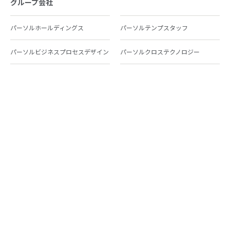
グループ会社
パーソルホールディングス
パーソルテンプスタッフ
パーソルビジネスプロセスデザイン
パーソルクロステクノロジー
パーソルキャリア
パーソルイノベーション
パーソル総合研究所
グループ会社一覧
個人向けサービス
人材派遣
テンプスタッフ
ジョブチェキ
ファンタブル
フレキシブルキャリア
Chall-edge
パーソルクロステクノロジー