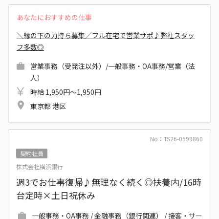
あなたにおすすめの仕事
＼縁の下の力持ち募集／フル在宅で営業サポ♪弊社スタッ
フ多数◎
営業事務（受発注以外）/一般事務・OA事務/営業（法
人）
時給 1,950円～1,950円
東京都 港区
No：TS26-0599860
契約社員
株式会社横浜銀行
週3でお仕事復帰♪無理なく続く◎扶養内/16時
台定時×土日祝休み
一般事務・OA事務 / 金融事務（銀行関連） / 接客・サー