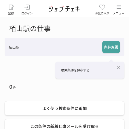
登録
ログイン
お気に入り
メニュー
栢山駅の仕事
条件変更
栢山駅
close
検索条件を保存する
0
件
よく使う検索条件に追加
この条件の新着仕事メールを受け取る