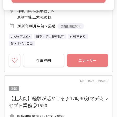
8:30～17:30 週5日 (水日祝休み)
神奈川県 横浜市磯子区
京急本線 上大岡駅 他
2026年08月中旬～長期
開始日相談OK
カジュアルOK
新卒・第二新卒歓迎
休憩室あり
髪・ネイル自由
仕事詳細
エントリー
No：TS26-0395089
派遣
【上大岡】経験が活かせる♪17時30分マデ☆レ
セプト業務＠1650
医療関係業務 / レセプト業務