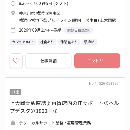
8:30～17:00 週5日 (シフト)
神奈川県 横浜市港南区
横浜市営地下鉄ブルーライン(関内－湘南台) 上大岡駅 他
2026年09月上旬～長期
開始日相談OK
カジュアルOK
社食あり
休憩室あり
駅直結
仕事詳細
エントリー
No：TS26-0589764
派遣
上大岡☆駅直結♪百貨店内のITサポート≪ヘル
プデスク≫1800円≪
テクニカルサポート業務 / 運用管理業務