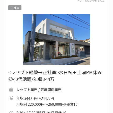
No：TS26-0473711
正社員
<レセプト経験→正社員>水日祝＋土曜PM休み
◎40代活躍/年収344万
レセプト業務 / 医療関係業務
年収 344万円～344万円
月収例 220,000円～260,000円+残業代
8:30～17:30 週5日 (水日祝休み)