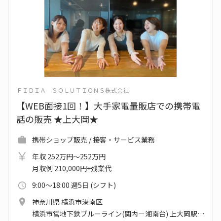
ＦＩＤＩＡ ＳＯＬＵＴＩＯＮＳ株式会社
【WEB面接1回！】大手家電量販店での携帯電
話の販売 ★上大岡★
携帯ショップ販売 / 接客・サービス業務
年収 252万円～252万円
月収例 210,000円+残業代
9:00～18:00 週5日 (シフト)
神奈川県 横浜市港南区
横浜市営地下鉄ブルーライン(関内－湘南台) 上大岡駅 他