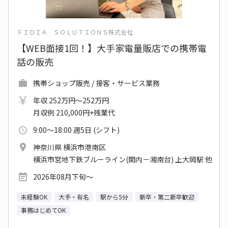
ＦＩＤＩＡ ＳＯＬＵＴＩＯＮＳ株式会社
【WEB面接1回！】大手家電量販店での携帯電
話の販売
携帯ショップ販売 / 接客・サービス業務
年収 252万円～252万円
月収例 210,000円+残業代
9:00～18:00 週5日 (シフト)
神奈川県 横浜市港南区
横浜市営地下鉄ブルーライン(関内－湘南台) 上大岡駅 他
2026年08月下旬～
未経験OK
大手・有名
駅から5分
新卒・第二新卒歓迎
事務はじめてOK