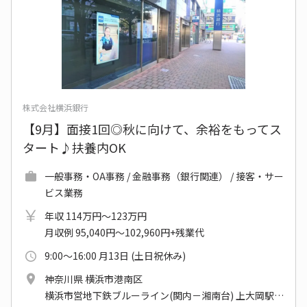
株式会社横浜銀行
【9月】面接1回◎秋に向けて、余裕をもってス
タート♪扶養内OK
一般事務・OA事務 / 金融事務（銀行関連） / 接客・サー
ビス業務
年収 114万円～123万円
月収例 95,040円～102,960円+残業代
9:00～16:00 月13日 (土日祝休み)
神奈川県 横浜市港南区
横浜市営地下鉄ブルーライン(関内－湘南台) 上大岡駅 他