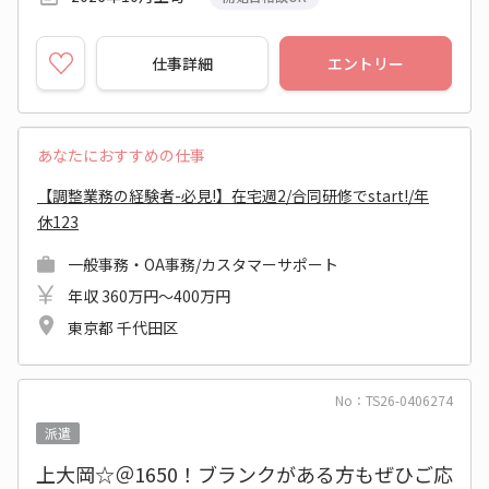
仕事詳細
エントリー
あなたにおすすめの仕事
【調整業務の経験者-必見!】在宅週2/合同研修でstart!/年
休123
一般事務・OA事務/カスタマーサポート
年収 360万円～400万円
東京都 千代田区
No：TS26-0406274
派遣
上大岡☆＠1650！ブランクがある方もぜひご応