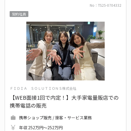
No：TS25-0704332
契約社員
ＦＩＤＩＡ ＳＯＬＵＴＩＯＮＳ株式会社
【WEB面接1回で内定！】大手家電量販店での
携帯電話の販売
携帯ショップ販売 / 接客・サービス業務
年収 252万円～252万円