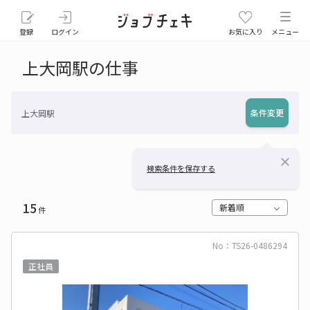
登録
ログイン
お気に入り
メニュー
上大岡駅の仕事
条件変更
上大岡駅
close
検索条件を保存する
15
新着順
件
No：TS26-0486294
正社員