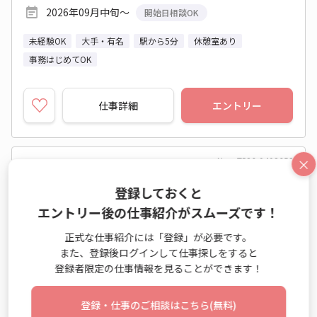
2026年09月中旬～
開始日相談OK
未経験OK
大手・有名
駅から5分
休憩室あり
事務はじめてOK
仕事詳細
エントリー
No：TS26-0402652
×
派遣
登録しておくと
【＠1650】あんしん長期☆医療事務○残業少な
エントリー後の仕事紹介がスムーズです！
め◆17時台定時♪
正式な仕事紹介には「登録」が必要です。
また、登録後ログインして仕事探しをすると
医療関係業務 / レセプト業務
登録者限定の仕事情報を見ることができます！
時給 1,650円～1,650円
月収例 264,000円+残業代
登録・仕事のご相談はこちら(無料)