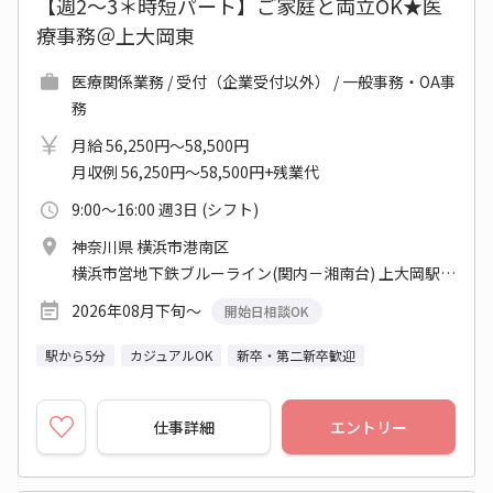
【週2～3＊時短パート】ご家庭と両立OK★医
療事務＠上大岡東
医療関係業務 / 受付（企業受付以外） / 一般事務・OA事
務
月給 56,250円～58,500円
月収例 56,250円～58,500円+残業代
9:00～16:00 週3日 (シフト)
神奈川県 横浜市港南区
横浜市営地下鉄ブルーライン(関内－湘南台) 上大岡駅 他
2026年08月下旬～
開始日相談OK
駅から5分
カジュアルOK
新卒・第二新卒歓迎
仕事詳細
エントリー