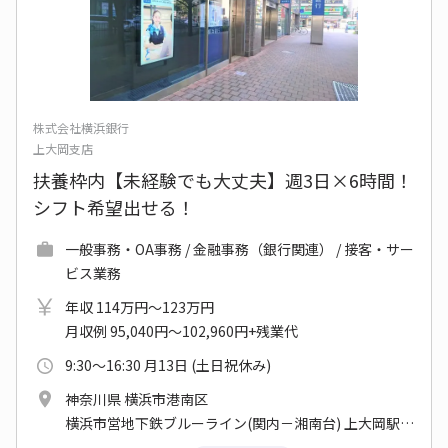
株式会社横浜銀行
上大岡支店
扶養枠内【未経験でも大丈夫】週3日×6時間！
シフト希望出せる！
一般事務・OA事務 / 金融事務（銀行関連） / 接客・サー
ビス業務
年収 114万円～123万円
月収例 95,040円～102,960円+残業代
9:30～16:30 月13日 (土日祝休み)
神奈川県 横浜市港南区
横浜市営地下鉄ブルーライン(関内－湘南台) 上大岡駅 他