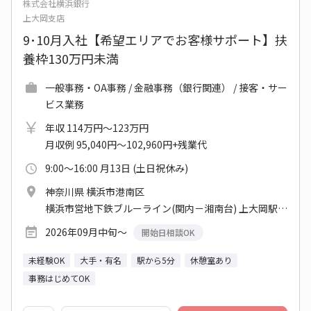
株式会社横浜銀行
上大岡支店
9･10月入社【希望エリアでお客様サポート】扶
養枠130万円未満
一般事務・OA事務 / 金融事務（銀行関連） / 接客・サー
ビス業務
年収 114万円～123万円
月収例 95,040円～102,960円+残業代
9:00～16:00 月13日 (土日祝休み)
神奈川県 横浜市港南区
横浜市営地下鉄ブルーライン(関内－湘南台) 上大岡駅 他
2026年09月中旬～
開始日相談OK
未経験OK
大手・有名
駅から5分
休憩室あり
事務はじめてOK