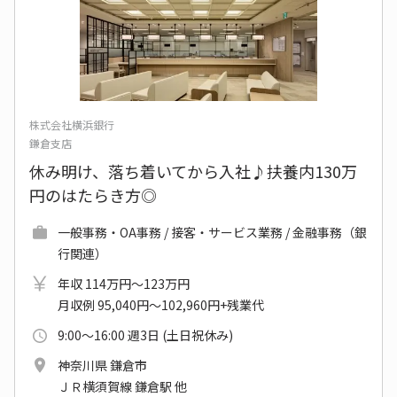
株式会社横浜銀行
鎌倉支店
休み明け、落ち着いてから入社♪扶養内130万
円のはたらき方◎
一般事務・OA事務 / 接客・サービス業務 / 金融事務（銀
行関連）
年収 114万円～123万円
月収例 95,040円～102,960円+残業代
9:00～16:00 週3日 (土日祝休み)
神奈川県 鎌倉市
ＪＲ横須賀線 鎌倉駅 他