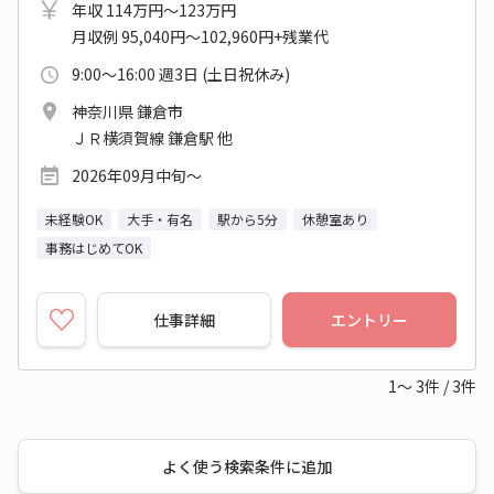
年収 114万円～123万円
月収例 95,040円～102,960円+残業代
9:00～16:00 週3日 (土日祝休み)
神奈川県 鎌倉市
ＪＲ横須賀線 鎌倉駅 他
2026年09月中旬～
未経験OK
大手・有名
駅から5分
休憩室あり
事務はじめてOK
仕事詳細
エントリー
1～
3
件
/
3
件
よく使う検索条件に追加