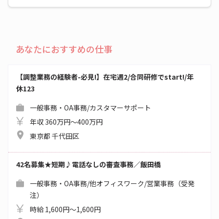
あなたにおすすめの仕事
【調整業務の経験者-必見!】在宅週2/合同研修でstart!/年
休123
一般事務・OA事務/カスタマーサポート
年収 360万円～400万円
東京都 千代田区
42名募集★短期♪電話なしの審査事務／飯田橋
一般事務・OA事務/他オフィスワーク/営業事務（受発
注）
時給 1,600円～1,600円