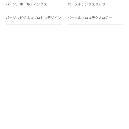
パーソルホールディングス
パーソルテンプスタッフ
パーソルビジネスプロセスデザイン
パーソルクロステクノロジー
パーソルキャリア
パーソルイノベーション
パーソル総合研究所
グループ会社一覧
個人向けサービス
人材派遣
テンプスタッフ
ジョブチェキ
ファンタブル
フレキシブルキャリア
Chall-edge
パーソルクロステクノロジー
転職・就職