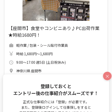
【座間市】食堂やコンビニあり♪PC出荷作業
★時給1680円！
軽作業 / 包装・シール貼付作業員
時給 1,680円～1,680円
9:00～17:00 週5日 (土日祝休み)
神奈川県 座間市
×
小田急江ノ島線 南林間駅 他
2026年10月上旬～長期
登録しておくと
開始日相談OK
エントリー後の仕事紹介がスムーズです！
未経験OK
カジュアルOK
複数名募集
派遣就業中
正式な仕事紹介には「登録」が必要です。
社食あり
休憩室あり
電話対応なし
また、登録後ログインして仕事探しをすると