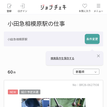
登録
ログイン
お気に入り
メニュー
小田急相模原駅の仕事
条件変更
小田急相模原駅
close
検索条件を保存する
60
新着順
件
No：BR26-0627938
NEW
紹介予定派遣