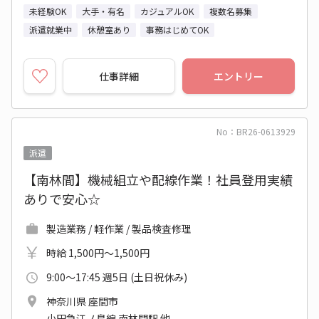
未経験OK
大手・有名
カジュアルOK
複数名募集
派遣就業中
休憩室あり
事務はじめてOK
仕事詳細
エントリー
No：BR26-0613929
派遣
【南林間】機械組立や配線作業！社員登用実績
ありで安心☆
製造業務 / 軽作業 / 製品検査修理
時給 1,500円～1,500円
9:00～17:45 週5日 (土日祝休み)
神奈川県 座間市
小田急江ノ島線 南林間駅 他