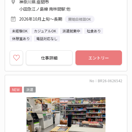
神奈川県 座間市
小田急江ノ島線 南林間駅 他
2026年10月上旬～長期
開始日相談OK
未経験OK
カジュアルOK
派遣就業中
社食あり
休憩室あり
電話対応なし
仕事詳細
エントリー
No：BR26-0626542
NEW
派遣