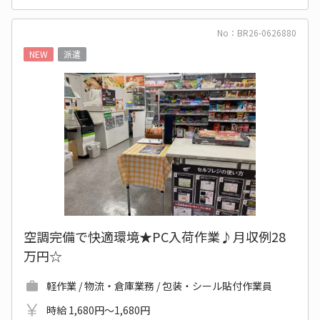
No：BR26-0626880
NEW
派遣
空調完備で快適環境★PC入荷作業♪月収例28
万円☆
軽作業 / 物流・倉庫業務 / 包装・シール貼付作業員
時給 1,680円～1,680円