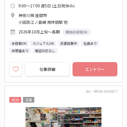
9:00～17:00 週5日 (土日祝休み)
神奈川県 座間市
小田急江ノ島線 南林間駅 他
2026年10月上旬～長期
開始日相談OK
未経験OK
カジュアルOK
派遣就業中
社食あり
休憩室あり
電話対応なし
仕事詳細
エントリー
No：BR26-0626877
NEW
派遣