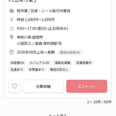
軽作業 / 包装・シール貼付作業員
時給 1,680円～1,680円
9:00～17:00 週5日 (土日祝休み)
神奈川県 座間市
小田急江ノ島線 南林間駅 他
2026年09月上旬～長期
開始日相談OK
未経験OK
カジュアルOK
複数名募集
派遣就業中
社食あり
休憩室あり
電話対応なし
仕事詳細
エントリー
1～
20
件
/
60
件
もっと見る