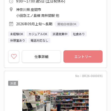
9:00～17:00 週5日 (土日祝休み)
神奈川県 座間市
小田急江ノ島線 南林間駅 他
2026年09月上旬～長期
開始日相談OK
未経験OK
カジュアルOK
派遣就業中
社食あり
休憩室あり
電話対応なし
仕事詳細
エントリー
No：BR26-0600691
派遣