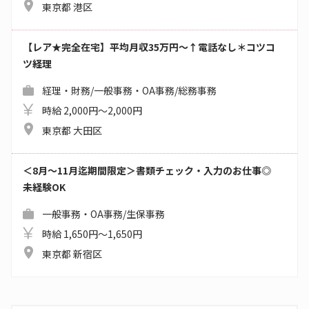
東京都 港区
【レア★完全在宅】平均月収35万円～↑電話なし＊コツコ
ツ経理
経理・財務/一般事務・OA事務/総務事務
時給 2,000円～2,000円
東京都 大田区
＜8月～11月迄期間限定＞書類チェック・入力のお仕事◎
未経験OK
一般事務・OA事務/生保事務
時給 1,650円～1,650円
東京都 新宿区