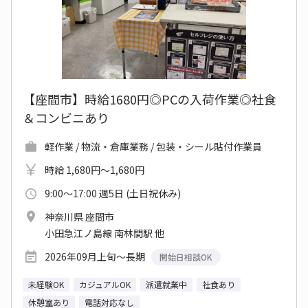
【座間市】時給1680円◎PCの入荷作業◎社食
＆コンビニあり
軽作業 / 物流・倉庫業務 / 包装・シール貼付作業員
時給 1,680円～1,680円
9:00～17:00 週5日 (土日祝休み)
神奈川県 座間市
小田急江ノ島線 南林間駅 他
2026年09月上旬～長期
開始日相談OK
未経験OK
カジュアルOK
派遣就業中
社食あり
休憩室あり
電話対応なし