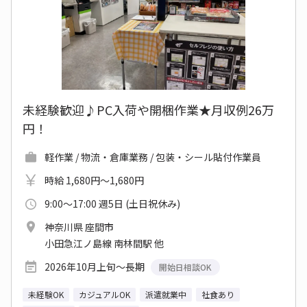
未経験歓迎♪PC入荷や開梱作業★月収例26万
円！
軽作業 / 物流・倉庫業務 / 包装・シール貼付作業員
時給 1,680円～1,680円
9:00～17:00 週5日 (土日祝休み)
神奈川県 座間市
小田急江ノ島線 南林間駅 他
2026年10月上旬～長期
開始日相談OK
未経験OK
カジュアルOK
派遣就業中
社食あり