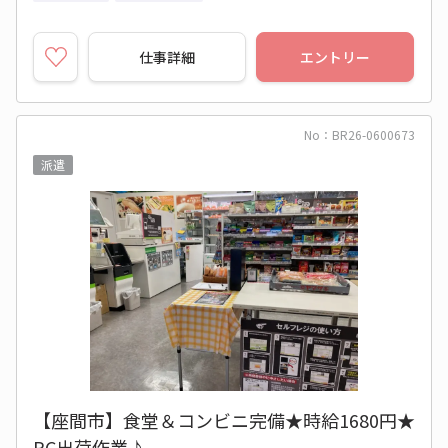
仕事詳細
エントリー
No：BR26-0600673
派遣
【座間市】食堂＆コンビニ完備★時給1680円★
PC出荷作業♪