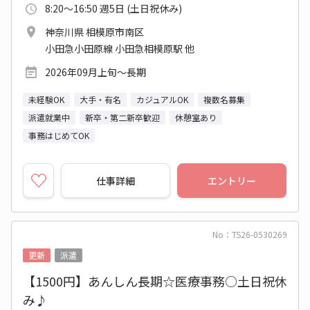
8:20～16:50 週5日 (土日祝休み)
神奈川県 相模原市南区
小田急小田原線 小田急相模原駅 他
2026年09月上旬～長期
未経験OK
大手・有名
カジュアルOK
複数名募集
派遣就業中
新卒・第二新卒歓迎
休憩室あり
事務はじめてOK
仕事詳細
エントリー
No：TS26-0530269
更新
派遣
【1500円】あんしん長期☆医療事務○土日祝休
み♪