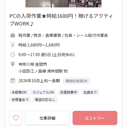
PCの入荷作業★時給1680円！稼げるアクティ
ブWORK♪
軽作業 / 物流・倉庫業務 / 包装・シール貼付作業員
時給 1,680円～1,680円
9:00～17:00 週5日 (土日祝休み)
神奈川県 座間市
小田急江ノ島線 南林間駅 他
2026年10月上旬～長期
開始日相談OK
未経験OK
カジュアルOK
派遣就業中
社食あり
休憩室あり
電話対応なし
仕事詳細
エントリー