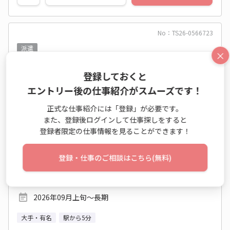
No：TS26-0566723
派遣
×
週4日×7時間！ブランド戦略に携わるマーケテ
登録しておくと
ィング業務◎
エントリー後の仕事紹介がスムーズです！
マーケティング業務 / 事業企画・立案業務
正式な仕事紹介には「登録」が必要です。
また、登録後ログインして仕事探しをすると
時給 2,300円～2,400円
登録者限定の仕事情報を見ることができます！
月収例 257,600円～268,800円
10:00～18:00 週4日 (土日祝休み)
登録・仕事のご相談はこちら(無料)
神奈川県 横浜市神奈川区
ＪＲ横浜線 大口駅
2026年09月上旬～長期
大手・有名
駅から5分