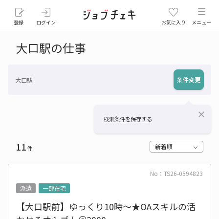
登録
ログイン
お気に入り
メニュー
大口駅の仕事
条件変更
大口駅
close
検索条件を保存する
11
新着順
件
No：TS26-0594823
派遣
一部在宅
【大口駅前】ゆっくり10時～★OAスキルの活