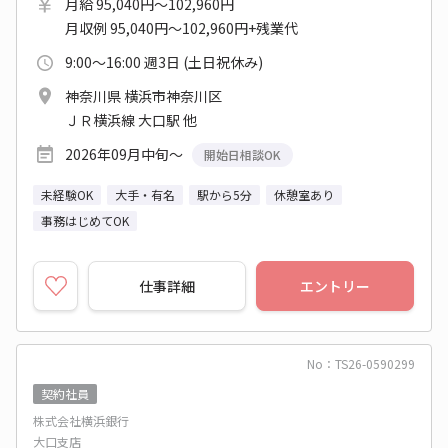
月給 95,040円～102,960円
月収例 95,040円～102,960円+残業代
9:00～16:00 週3日 (土日祝休み)
神奈川県 横浜市神奈川区
ＪＲ横浜線 大口駅 他
2026年09月中旬～
開始日相談OK
未経験OK
大手・有名
駅から5分
休憩室あり
事務はじめてOK
仕事詳細
エントリー
No：TS26-0590299
契約社員
株式会社横浜銀行
大口支店