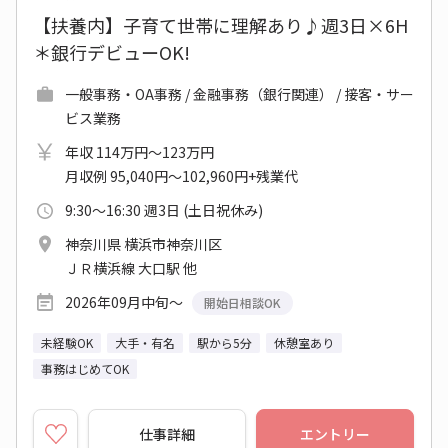
【扶養内】子育て世帯に理解あり♪週3日×6H
＊銀行デビューOK!
一般事務・OA事務 / 金融事務（銀行関連） / 接客・サー
ビス業務
年収 114万円～123万円
月収例 95,040円～102,960円+残業代
9:30～16:30 週3日 (土日祝休み)
神奈川県 横浜市神奈川区
ＪＲ横浜線 大口駅 他
2026年09月中旬～
開始日相談OK
未経験OK
大手・有名
駅から5分
休憩室あり
事務はじめてOK
仕事詳細
エントリー