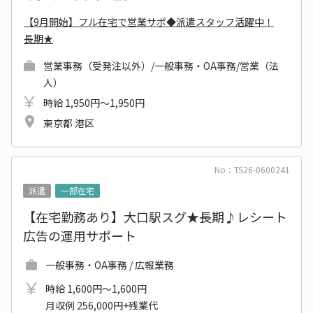
【9月開始】フル在宅で営業サポ◆派遣スタッフ活躍中！
長期★
営業事務（受発注以外）/一般事務・OA事務/営業（法
人）
時給 1,950円～1,950円
東京都 港区
No：TS26-0600241
派遣
一部在宅
【在宅勤務あり】大口駅スグ★長期♪レシート
広告の運用サポート
一般事務・OA事務 / 広報業務
時給 1,600円～1,600円
月収例 256,000円+残業代