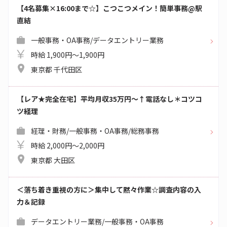
【4名募集×16:00まで☆】こつこつメイン！簡単事務@駅
直結
一般事務・OA事務/データエントリー業務
時給 1,900円～1,900円
東京都 千代田区
【レア★完全在宅】平均月収35万円～↑電話なし＊コツコ
ツ経理
経理・財務/一般事務・OA事務/総務事務
時給 2,000円～2,000円
東京都 大田区
＜落ち着き重視の方に＞集中して黙々作業☆調査内容の入
力＆記録
データエントリー業務/一般事務・OA事務