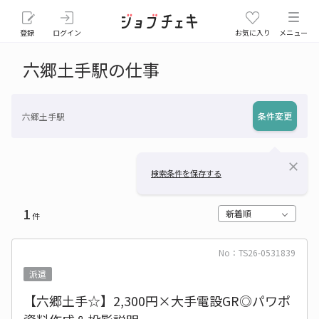
登録
ログイン
お気に入り
メニュー
六郷土手駅の仕事
条件変更
六郷土手駅
close
検索条件を保存する
1
新着順
件
No：TS26-0531839
派遣
【六郷土手☆】2,300円×大手電設GR◎パワポ