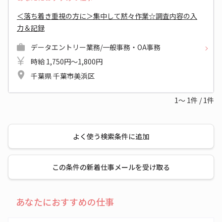
＜落ち着き重視の方に＞集中して黙々作業☆調査内容の入
力＆記録
データエントリー業務/一般事務・OA事務
時給 1,750円～1,800円
千葉県 千葉市美浜区
1～
1
件
/
1
件
よく使う検索条件に追加
この条件の新着仕事メールを受け取る
あなたにおすすめの仕事