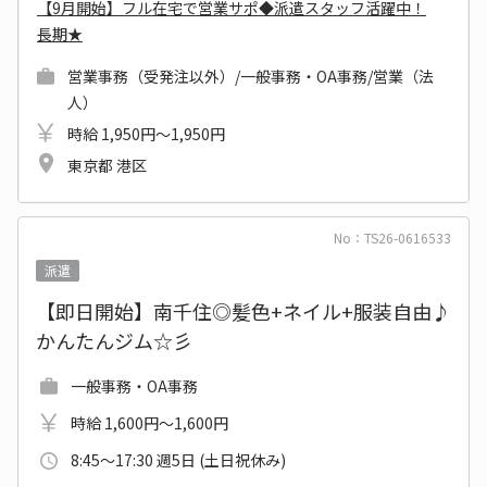
【9月開始】フル在宅で営業サポ◆派遣スタッフ活躍中！
長期★
営業事務（受発注以外）/一般事務・OA事務/営業（法
人）
時給 1,950円～1,950円
東京都 港区
No：TS26-0616533
派遣
【即日開始】南千住◎髪色+ネイル+服装自由♪
かんたんジム☆彡
一般事務・OA事務
時給 1,600円～1,600円
8:45～17:30 週5日 (土日祝休み)