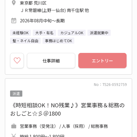
東京都 荒川区
ＪＲ常磐線(上野－仙台) 南千住駅 他
2026年08月中旬～長期
未経験OK
大手・有名
カジュアルOK
派遣就業中
髪・ネイル自由
事務はじめてOK
仕事詳細
エントリー
No：TS26-0592759
派遣
《時短相談OK！NO残業♪》営業事務＆総務の
おしごと☆彡＠1800
営業事務（受発注） / 人事（採用） / 総務事務
時給 1,800円～1,800円