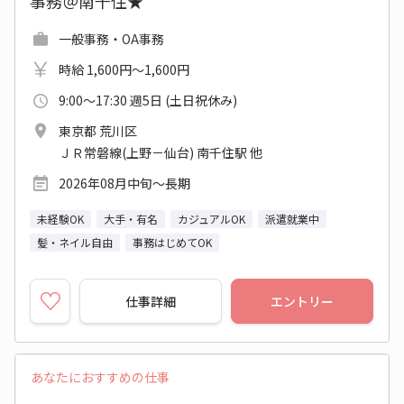
事務＠南千住★
一般事務・OA事務
時給 1,600円～1,600円
9:00～17:30 週5日 (土日祝休み)
東京都 荒川区
ＪＲ常磐線(上野－仙台) 南千住駅 他
2026年08月中旬～長期
未経験OK
大手・有名
カジュアルOK
派遣就業中
髪・ネイル自由
事務はじめてOK
仕事詳細
エントリー
あなたにおすすめの仕事