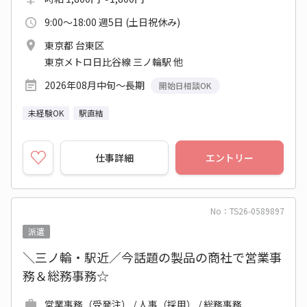
9:00～18:00 週5日 (土日祝休み)
東京都 台東区
東京メトロ日比谷線 三ノ輪駅 他
2026年08月中旬～長期
開始日相談OK
未経験OK
駅直結
仕事詳細
エントリー
No：TS26-0589897
派遣
＼三ノ輪・駅近／今話題の製品の商社で営業事
務＆総務事務☆
営業事務（受発注） / 人事（採用） / 総務事務