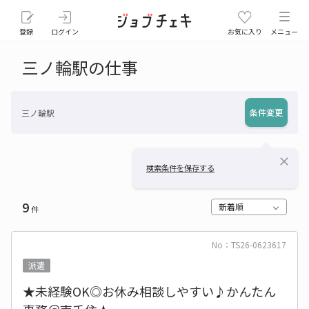
登録
ログイン
お気に入り
メニュー
三ノ輪駅の仕事
条件変更
三ノ輪駅
close
検索条件を保存する
9
新着順
件
No：TS26-0623617
派遣
★未経験OK◎お休み相談しやすい♪かんたん