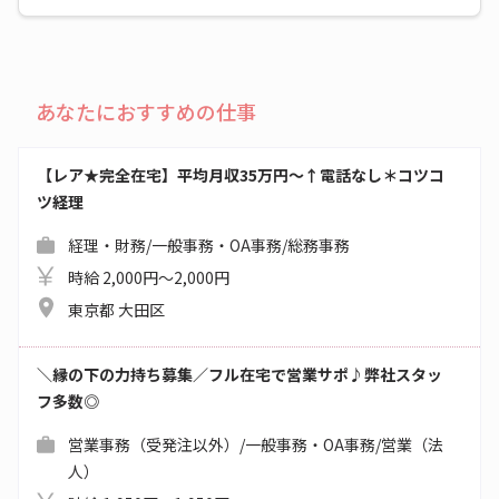
あなたにおすすめの仕事
【レア★完全在宅】平均月収35万円～↑電話なし＊コツコ
ツ経理
経理・財務/一般事務・OA事務/総務事務
時給 2,000円～2,000円
東京都 大田区
＼縁の下の力持ち募集／フル在宅で営業サポ♪弊社スタッ
フ多数◎
営業事務（受発注以外）/一般事務・OA事務/営業（法
人）