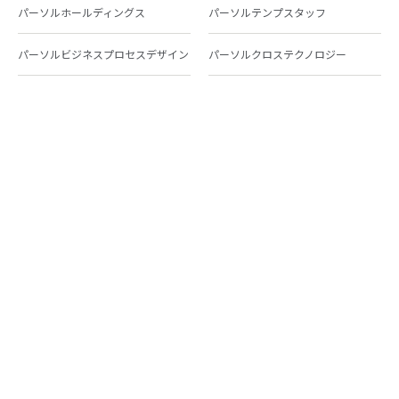
パーソルホールディングス
パーソルテンプスタッフ
パーソルビジネスプロセスデザイン
パーソルクロステクノロジー
パーソルキャリア
パーソルイノベーション
パーソル総合研究所
グループ会社一覧
個人向けサービス
人材派遣
テンプスタッフ
ジョブチェキ
ファンタブル
フレキシブルキャリア
Chall-edge
パーソルクロステクノロジー
転職・就職