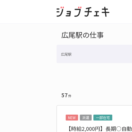
広尾駅の仕事
広尾駅
57
件
NEW
派遣
一部在宅
【時給2,000円】長期○