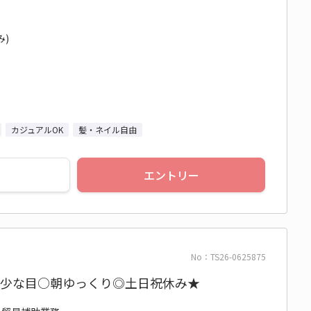
み)
カジュアルOK
髪・ネイル自由
エントリー
No：TS26-0625875
残業少な目○朝ゆっくり◎土日祝休み★