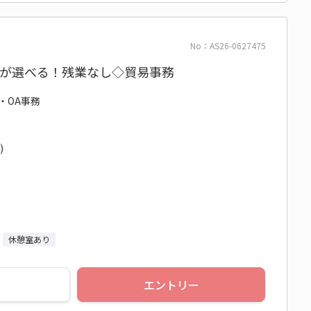
No：AS26-0627475
時間が選べる！残業なし◇貿易事務
務・OA事務
)
休憩室あり
エントリー