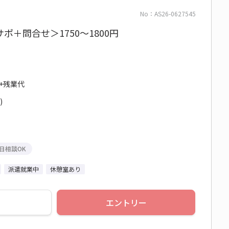
No：AS26-0627545
ポ＋問合せ＞1750～1800円
円+残業代
)
日相談OK
派遣就業中
休憩室あり
エントリー