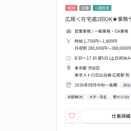
NEW
派遣
一部在宅
広尾＜在宅週2回OK★事務サ
営業事務 / 一般事務・OA事務
時給 1,750円～1,800円
月収例 280,000円～288,000
8:30～17:30 週5日 (土日祝休み
東京都 渋谷区
東京メトロ日比谷線 広尾駅 他
2026年08月中旬～長期
開始
未経験OK
大手・有名
駅から5分
仕事詳細