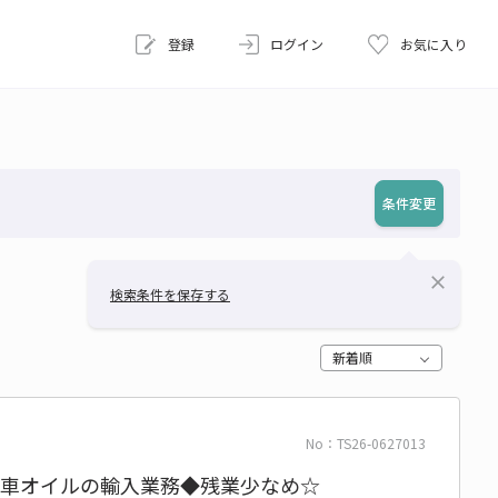
登録
ログイン
お気に入り
条件変更
close
検索条件を保存する
新着順
No：TS26-0627013
自動車オイルの輸入業務◆残業少なめ☆