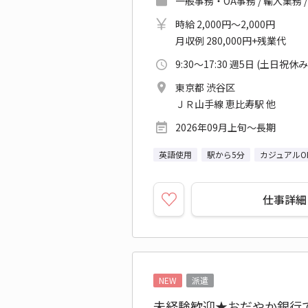
一般事務・OA事務 / 輸入業務 
時給 2,000円～2,000円
月収例 280,000円+残業代
9:30～17:30 週5日 (土日祝休み
東京都 渋谷区
ＪＲ山手線 恵比寿駅 他
2026年09月上旬～長期
英語使用
駅から5分
カジュアルO
仕事詳細
NEW
派遣
未経験歓迎★おだやか銀行で