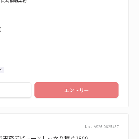
/ 貿易補助業務
)
K
エントリー
No：AS26-0625467
事務デビュー×しっかり稼ぐ1800