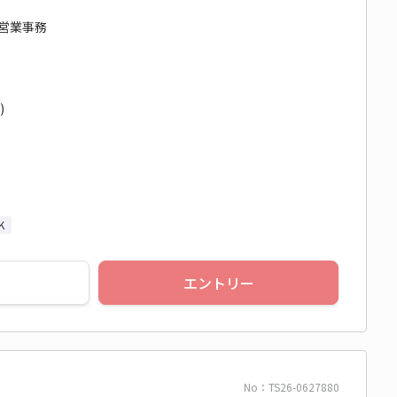
外営業事務
)
K
エントリー
No：TS26-0627880