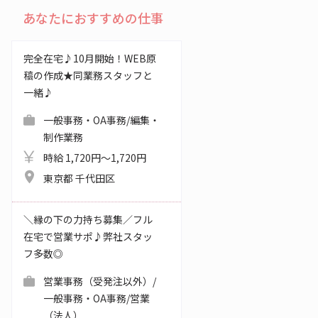
あなたにおすすめの仕事
完全在宅♪10月開始！WEB原
稿の作成★同業務スタッフと
一緒♪
一般事務・OA事務/編集・
制作業務
時給 1,720円～1,720円
東京都 千代田区
＼縁の下の力持ち募集／フル
在宅で営業サポ♪弊社スタッ
フ多数◎
営業事務（受発注以外）/
一般事務・OA事務/営業
（法人）