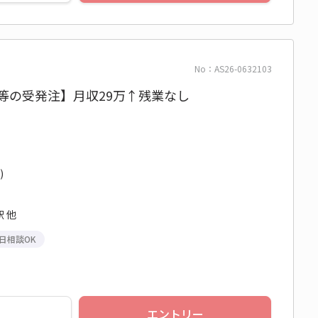
No：AS26-0632103
糖等の受発注】月収29万↑残業なし
)
 他
日相談OK
エントリー