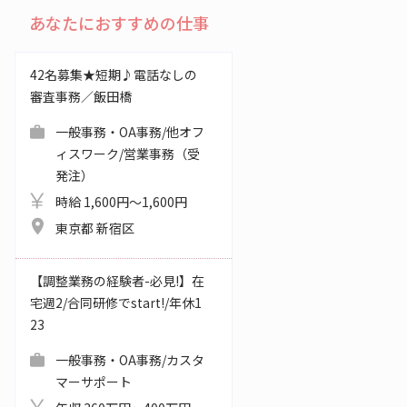
あなたにおすすめの仕事
42名募集★短期♪電話なしの
審査事務／飯田橋
一般事務・OA事務/他オフ
ィスワーク/営業事務（受
発注）
時給 1,600円～1,600円
東京都 新宿区
【調整業務の経験者-必見!】在
宅週2/合同研修でstart!/年休1
23
一般事務・OA事務/カスタ
マーサポート