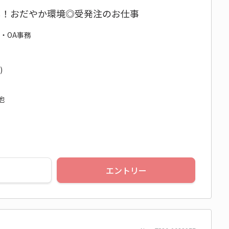
なし！おだやか環境◎受発注のお仕事
務・OA事務
)
他
エントリー