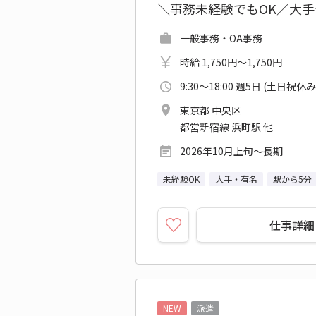
＼事務未経験でもOK／大手
一般事務・OA事務
時給 1,750円～1,750円
9:30～18:00 週5日 (土日祝休み
東京都 中央区
都営新宿線 浜町駅 他
2026年10月上旬～長期
未経験OK
大手・有名
駅から5分
仕事詳細
NEW
派遣