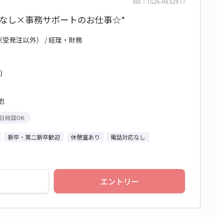
No：TS26-0632977
なし×事務サポートのお仕事☆*
（受発注以外） / 経理・財務
)
他
日相談OK
新卒・第二新卒歓迎
休憩室あり
電話対応なし
エントリー