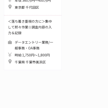
年収 360万円～400万円
東京都 千代田区
＜落ち着き重視の方に＞集中
して黙々作業☆調査内容の入
力＆記録
データエントリー業務/一
般事務・OA事務
時給 1,750円～1,800円
千葉県 千葉市美浜区