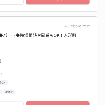
No：TS26-0547597
円◆パート◆時短相談や副業もOK！人形町
)
他
談OK
駅直結