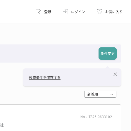
登録
ログイン
お気に入り
条件変更
close
検索条件を保存する
新着順
No：TS26-0633102
社