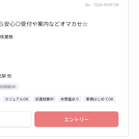
No：TS26-0599730
から安心◎受付や案内などオマカセ☆
関係業務
駅 他
日相談OK
カジュアルOK
派遣就業中
休憩室あり
事務はじめてOK
エントリー