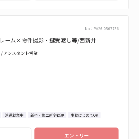
No：PA26-0567756
レーム×物件撮影・鍵受渡し等/西新井
 / アシスタント営業
派遣就業中
新卒・第二新卒歓迎
事務はじめてOK
エントリー