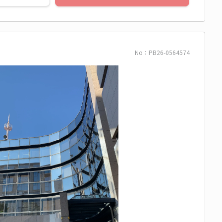
No：PB26-0564574