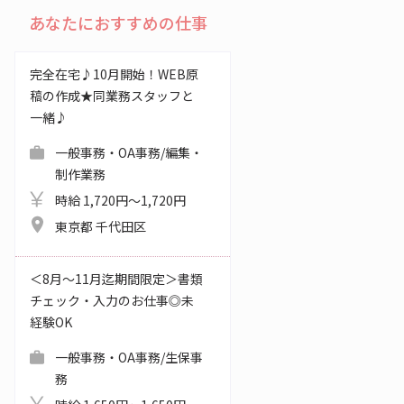
あなたにおすすめの仕事
完全在宅♪10月開始！WEB原
稿の作成★同業務スタッフと
一緒♪
一般事務・OA事務/編集・
制作業務
時給 1,720円～1,720円
東京都 千代田区
＜8月～11月迄期間限定＞書類
チェック・入力のお仕事◎未
経験OK
一般事務・OA事務/生保事
務