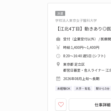
派遣
学校法人東京女子醫科大学
【江北4丁目】動きあり◎
受付（企業受付以外） / 医療
時給 1,400円～1,400円
8:20～16:40 週5日 (シフト)
東京都 足立区
都営日暮里・舎人ライナー 江北
2026年08月上旬～長期
未経験OK
大手・有名
駅から5分
仕事詳細