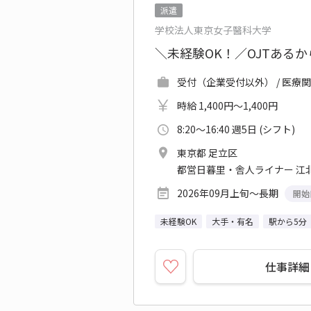
派遣
学校法人東京女子醫科大学
＼未経験OK！／OJTある
受付（企業受付以外） / 医療
時給 1,400円～1,400円
8:20～16:40 週5日 (シフト)
東京都 足立区
都営日暮里・舎人ライナー 江北
2026年09月上旬～長期
開始
未経験OK
大手・有名
駅から5分
仕事詳細