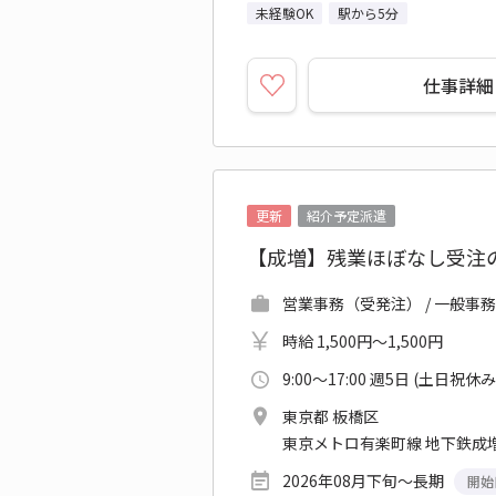
未経験OK
駅から5分
仕事詳細
更新
紹介予定派遣
【成増】残業ほぼなし受注の
営業事務（受発注） / 一般事務
時給 1,500円～1,500円
9:00～17:00 週5日 (土日祝休み
東京都 板橋区
東京メトロ有楽町線 地下鉄成増
2026年08月下旬～長期
開始