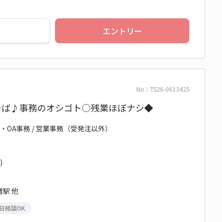
エントリー
No：TS26-0613425
そば♪事務のオシゴト○残業ほぼナシ◆
・OA事務 / 営業事務（受発注以外）
)
駅 他
日相談OK