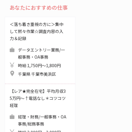
あなたにおすすめの仕事
＜落ち着き重視の方に＞集中
して黙々作業☆調査内容の入
力＆記録
データエントリー業務/一
般事務・OA事務
時給 1,750円～1,800円
千葉県 千葉市美浜区
【レア★完全在宅】平均月収3
5万円～↑電話なし＊コツコツ
経理
経理・財務/一般事務・OA
事務/総務事務