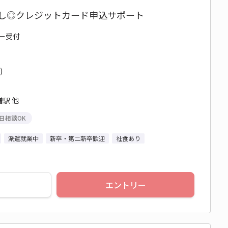
なし◎クレジットカード申込サポート
ター受付
)
駅 他
日相談OK
派遣就業中
新卒・第二新卒歓迎
社食あり
エントリー