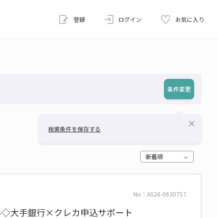
登録
ログイン
お気に入り
条件変更
close
検索条件を保存する
新着順
No：AS26-0630757
半◇大手銀行×クレカ申込サポート