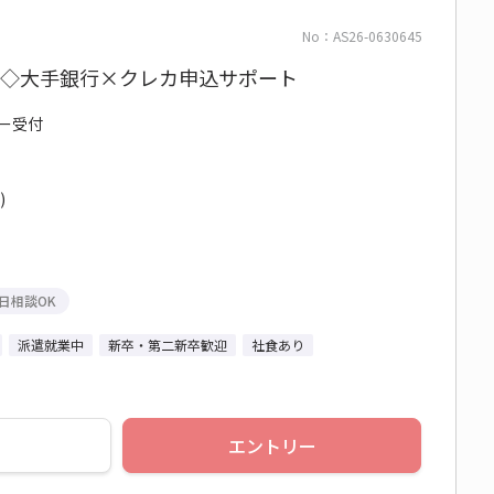
No：AS26-0630645
日◇大手銀行×クレカ申込サポート
ター受付
)
日相談OK
派遣就業中
新卒・第二新卒歓迎
社食あり
エントリー