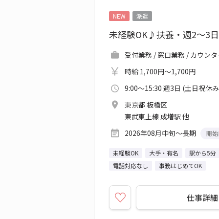
NEW
派遣
未経験OK♪扶養・週2～3
受付業務 / 窓口業務 / カウン
時給 1,700円～1,700円
9:00～15:30 週3日 (土日祝休み
東京都 板橋区
東武東上線 成増駅 他
2026年08月中旬～長期
開始
未経験OK
大手・有名
駅から5分
電話対応なし
事務はじめてOK
仕事詳細