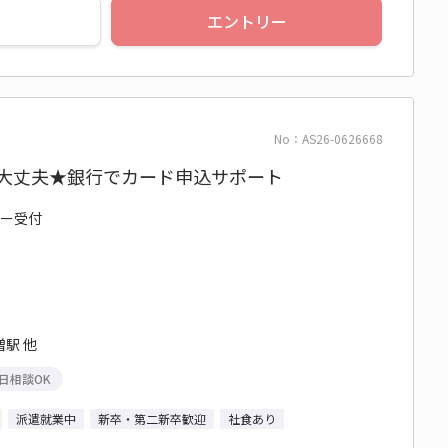
エントリー
No：AS26-0626668
も大丈夫★銀行でカード申込サポート
ター受付
駅 他
日相談OK
派遣就業中
新卒・第二新卒歓迎
社食あり