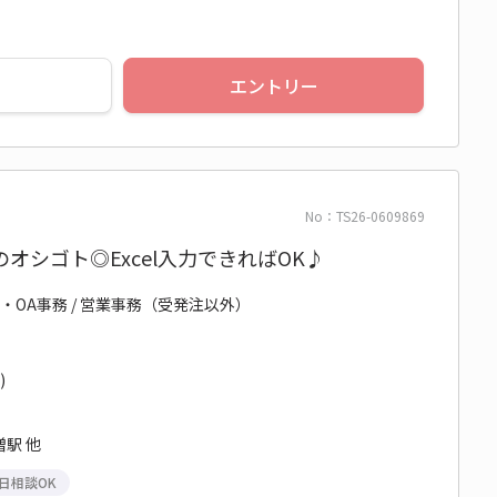
エントリー
No：TS26-0609869
オシゴト◎Excel入力できればOK♪
・OA事務 / 営業事務（受発注以外）
)
駅 他
日相談OK