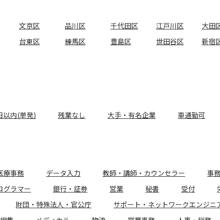
文京区
品川区
千代田区
江戸川区
大田
台東区
練馬区
豊島区
世田谷区
新宿
日以内(単発)
残業なし
大手・有名企業
車通勤可
医療事務
データ入力
教師・講師・カウンセラー
事
ログラマー
銀行・証券
営業
秘書
受付
財団・特殊法人・官公庁
サポート・ネットワークエンジニ