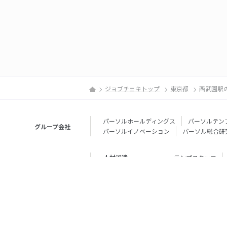
ジョブチェキトップ
東京都
西武園駅
パーソルホールディングス
パーソルテン
グループ会社
パーソルイノベーション
パーソル総合研
人材派遣
テンプスタッフ
転職・就職
doda
エグゼク
個人向けサービス
その他
lotsful
シェア
その他
パーソルのRPA
法人向けサービス
Remote Tasker