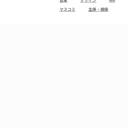
音楽
デザイン
MR
マスコミ
生保・損保