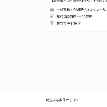
【調整業務の経験者-必見!】在宅週2/合同
一般事務・OA事務/カスタマーサ
年収 360万円～400万円
東京都 千代田区
関連する条件から探す