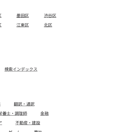
区
墨田区
渋谷区
区
江東区
北区
検索インデックス
務
翻訳・通訳
栄養士・調理師
金融
ア
不動産・建設