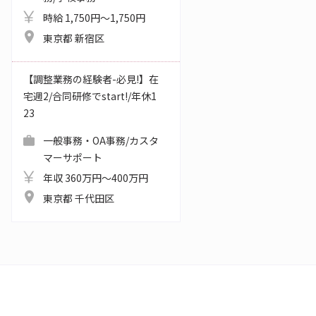
時給 1,750円～1,750円
東京都 新宿区
【調整業務の経験者-必見!】在
宅週2/合同研修でstart!/年休1
23
一般事務・OA事務/カスタ
マーサポート
年収 360万円～400万円
東京都 千代田区