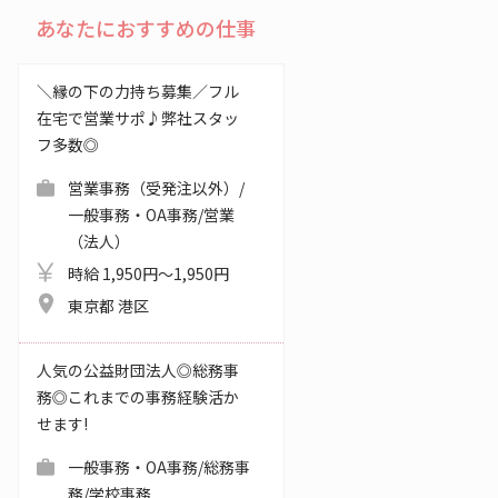
あなたにおすすめの仕事
＼縁の下の力持ち募集／フル
在宅で営業サポ♪弊社スタッ
フ多数◎
営業事務（受発注以外）/
一般事務・OA事務/営業
（法人）
時給 1,950円～1,950円
東京都 港区
人気の公益財団法人◎総務事
務◎これまでの事務経験活か
せます!
一般事務・OA事務/総務事
務/学校事務