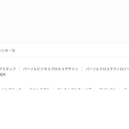
の仕事一覧
プスタッフ
パーソルビジネスプロセスデザイン
パーソルクロステクノロジ
究所
ジョブチェキ
ファンタブル
フレキシブルキャリア
Chall-edge
パ
ティブエージェント
BRS
ミイダス
dodaチャレンジ
doda X
フル
ミラトレ
Neuro Dive
HiPro
ワークスイッチコンサルティング
HITO-Manager
MITERAS
ポスタス
StepBase