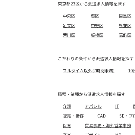
東京都23区から派遣求人情報を探す
中央区
港区
目黒区
足立区
中野区
杉並区
荒川区
板橋区
葛飾区
こだわりの条件から派遣求人情報を探す
フルタイム以外(7時間未満)
10
職種・業種から派遣求人情報を探す
介護
アパレル
IT
販売・接客
CAD
SE・プ
保育
貿易事務・海外営業事務