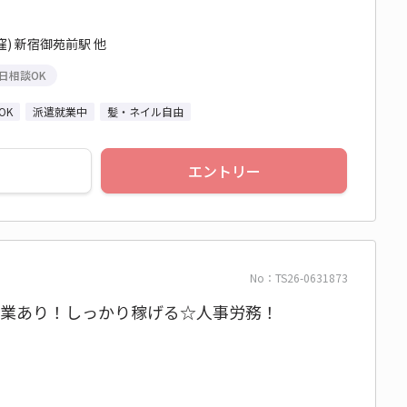
) 新宿御苑前駅 他
日相談OK
OK
派遣就業中
髪・ネイル自由
エントリー
No：TS26-0631873
×残業あり！しっかり稼げる☆人事労務！