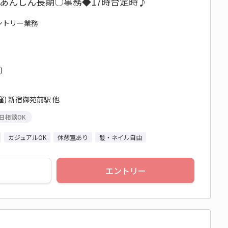
☆あんしん長期○事務◆17時台定時♪
エントリー業務
)
) 新宿御苑前駅 他
日相談OK
カジュアルOK
休憩室あり
髪・ネイル自由
エントリー