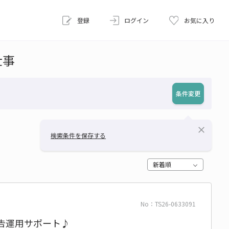
登録
ログイン
お気に入り
仕事
条件変更
close
検索条件を保存する
新着順
No：TS26-0633091
告運用サポート♪