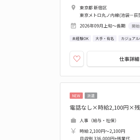
東京都 新宿区
東京メトロ丸ノ内線(池袋－荻窪
2026年09月上旬～長期
開始
未経験OK
大手・有名
カジュアル
仕事詳細
NEW
派遣
電話なし×時給2,100円
人事（給与・社保）
時給 2,100円～2,100円
月収例 336,000円+残業代