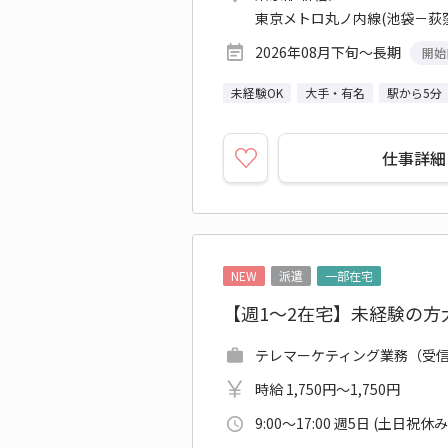
東京メトロ丸ノ内線(池袋－荻窪
2026年08月下旬～長期
開始
未経験OK
大手・有名
駅から5分
仕事詳細
NEW
派遣
一部在宅
【週1～2在宅】未経験の
テレマーケティング業務（受信）
時給 1,750円～1,750円
9:00～17:00 週5日 (土日祝休み