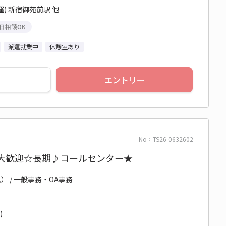
) 新宿御苑前駅 他
日相談OK
派遣就業中
休憩室あり
エントリー
No：TS26-0632602
方大歓迎☆長期♪コールセンター★
 / 一般事務・OA事務
)