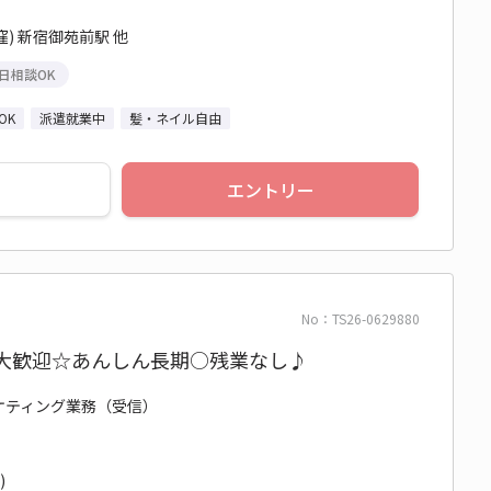
) 新宿御苑前駅 他
日相談OK
OK
派遣就業中
髪・ネイル自由
エントリー
No：TS26-0629880
方大歓迎☆あんしん長期○残業なし♪
ーケティング業務（受信）
)