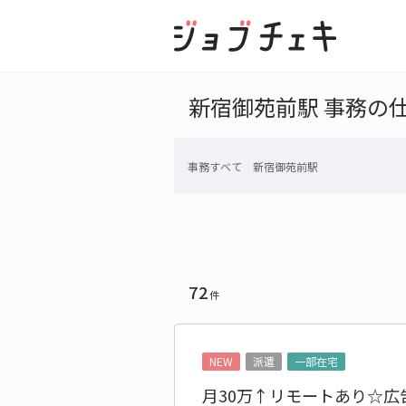
新宿御苑前駅 事務の
事務すべて 新宿御苑前駅
72
件
NEW
派遣
一部在宅
月30万↑リモートあり☆広