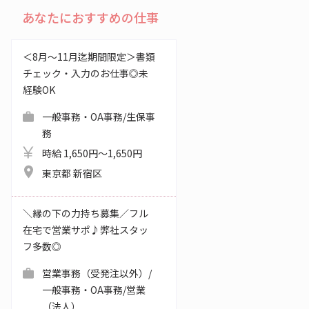
あなたにおすすめの仕事
＜8月～11月迄期間限定＞書類
チェック・入力のお仕事◎未
経験OK
一般事務・OA事務/生保事
務
時給 1,650円～1,650円
東京都 新宿区
＼縁の下の力持ち募集／フル
在宅で営業サポ♪弊社スタッ
フ多数◎
営業事務（受発注以外）/
一般事務・OA事務/営業
（法人）