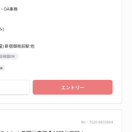
・OA事務
み)
) 新宿御苑前駅 他
日相談OK
K
エントリー
No：TS26-0632804