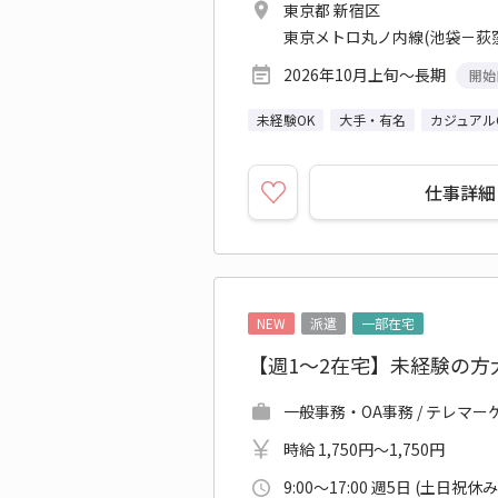
東京都 新宿区
東京メトロ丸ノ内線(池袋－荻窪
2026年10月上旬～長期
開始
未経験OK
大手・有名
カジュアル
仕事詳細
NEW
派遣
一部在宅
【週1～2在宅】未経験の
一般事務・OA事務 / テレマ
時給 1,750円～1,750円
9:00～17:00 週5日 (土日祝休み