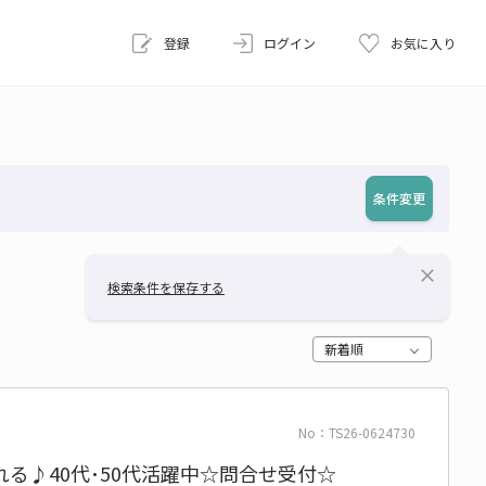
登録
ログイン
お気に入り
条件変更
close
検索条件を保存する
新着順
No：TS26-0624730
る♪40代･50代活躍中☆問合せ受付☆