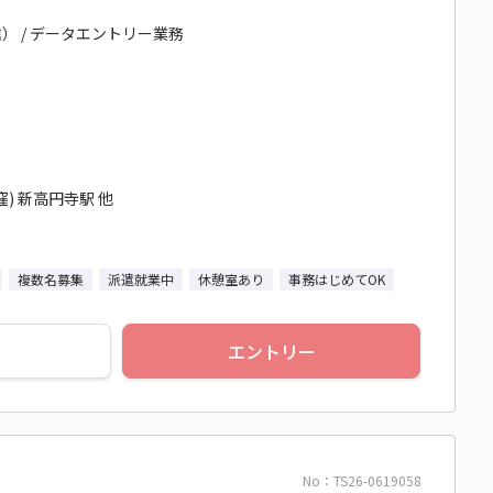
 / データエントリー業務
) 新高円寺駅 他
複数名募集
派遣就業中
休憩室あり
事務はじめてOK
エントリー
No：TS26-0619058