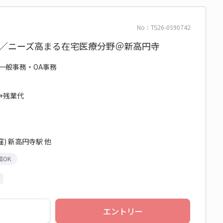
No：TS26-0590742
P／ニーズ高まる在宅医療分野＠新高円寺
/ 一般事務・OA事務
円+残業代
) 新高円寺駅 他
談OK
エントリー