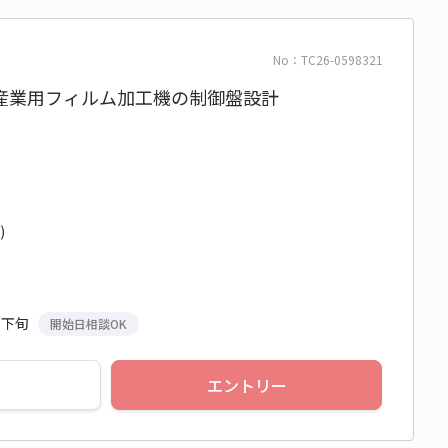
No：TC26-0598321
産業用フィルム加工機の制御盤設計
)
月下旬
開始日相談OK
エントリー