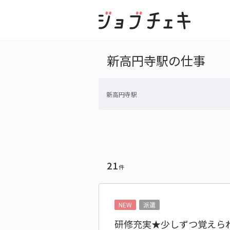
新高円寺駅の仕事
新高円寺駅
21
件
NEW
派遣
研修充実★少しずつ覚えられ