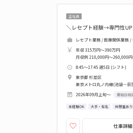
正社員
＼レセプト経験→専門性U
レセプト業務 / 医療関係業務 
年収 315万円～390万円
月収例 210,000円～260,000
8:45～17:45 週5日 (シフト)
東京都 杉並区
東京メトロ丸ノ内線(池袋－荻窪
2026年09月上旬～
開始日相
未経験OK
大手・有名
休憩室あり
仕事詳細