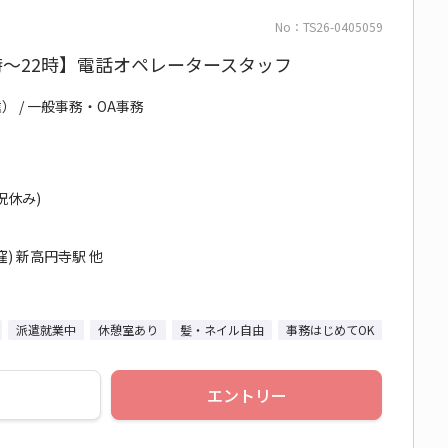
No：TS26-0405059
時～22時】電話オペレータースタッフ
 / 一般事務・OA事務
日祝休み)
) 新高円寺駅 他
派遣就業中
休憩室あり
髪・ネイル自由
事務はじめてOK
エントリー