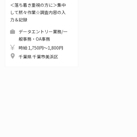
＜落ち着き重視の方に＞集中
して黙々作業☆調査内容の入
力＆記録
データエントリー業務/一
般事務・OA事務
時給 1,750円～1,800円
千葉県 千葉市美浜区