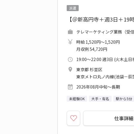
派遣
【＠新高円寺＋週3日＋19
テレマーケティング業務（受信）
時給 1,520円～1,520円
月収例 54,720円
19:00～22:00 週3日 (火木土
東京都 杉並区
東京メトロ丸ノ内線(池袋－荻窪
2026年08月中旬～長期
未経験OK
大手・有名
駅から5分
仕事詳細