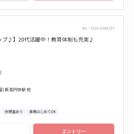
No：TS26-0586197
ップ♪】20代活躍中！教育体制も充実♪
）
)
) 新高円寺駅 他
休憩室あり
事務はじめてOK
エントリー