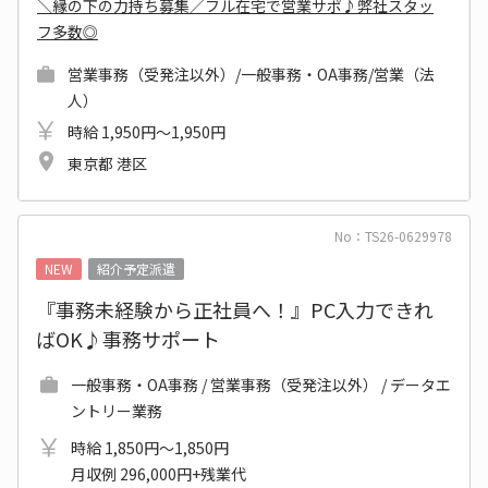
＼縁の下の力持ち募集／フル在宅で営業サポ♪弊社スタッ
フ多数◎
営業事務（受発注以外）/一般事務・OA事務/営業（法
人）
時給 1,950円～1,950円
東京都 港区
No：TS26-0629978
NEW
紹介予定派遣
『事務未経験から正社員へ！』PC入力できれ
ばOK♪事務サポート
一般事務・OA事務 / 営業事務（受発注以外） / データエ
ントリー業務
時給 1,850円～1,850円
月収例 296,000円+残業代