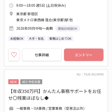
9:00～18:00 週5日 (土日祝休み)
東京都 新宿区
東京メトロ東西線 落合(東京都)駅 他
2026年09月中旬～長期
開始日相談OK
未経験OK
大手・有名
事務はじめてOK
仕事詳細
エントリー
No：TS26-0624990
NEW
紹介予定派遣
【年収350万円】かんたん事務サポートをお任
せ〇残業ほぼなし◆
一般事務・OA事務 / 営業事務（受発注以外）