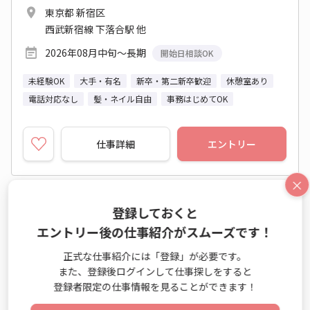
東京都 新宿区
西武新宿線 下落合駅 他
2026年08月中旬～長期
開始日相談OK
未経験OK
大手・有名
新卒・第二新卒歓迎
休憩室あり
電話対応なし
髪・ネイル自由
事務はじめてOK
仕事詳細
エントリー
×
No：TS26-0538033
登録しておくと
紹介予定派遣
エントリー後の仕事紹介がスムーズです！
【電話なし】高田馬場駅徒歩10分☆レセプト業
正式な仕事紹介には「登録」が必要です。
務のオシゴト☆彡
また、登録後ログインして仕事探しをすると
登録者限定の仕事情報を見ることができます！
レセプト業務 / データエントリー業務 / 一般事務・OA事
務