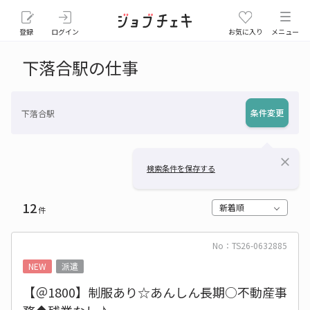
登録
ログイン
お気に入り
メニュー
下落合駅の仕事
条件変更
下落合駅
close
検索条件を保存する
12
新着順
件
No：TS26-0632885
NEW
派遣
【＠1800】制服あり☆あんしん長期○不動産事