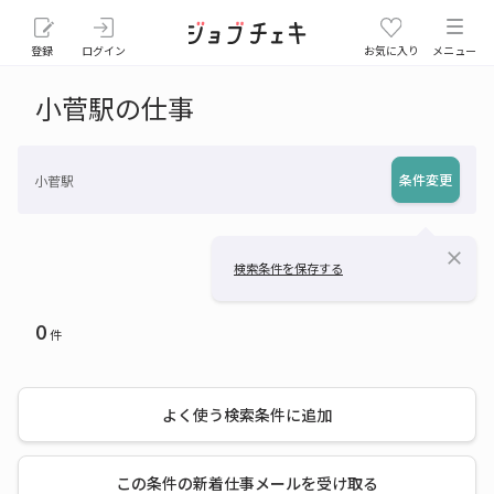
登録
ログイン
お気に入り
メニュー
小菅駅の仕事
条件変更
小菅駅
close
検索条件を保存する
0
件
よく使う検索条件に追加
この条件の新着仕事メールを受け取る