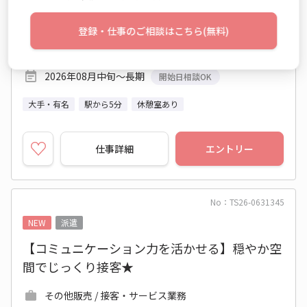
10:00～19:00 週5日 (土日祝休み)
登録・仕事のご相談はこちら(無料)
東京都 中央区
東京メトロ日比谷線 東銀座駅 他
2026年08月中旬～長期
開始日相談OK
大手・有名
駅から5分
休憩室あり
仕事詳細
エントリー
No：TS26-0631345
NEW
派遣
【コミュニケーション力を活かせる】穏やか空
間でじっくり接客★
その他販売 / 接客・サービス業務