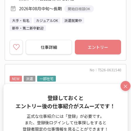
2026年08月中旬～長期
開始日相談OK
大手・有名
カジュアルOK
派遣就業中
新卒・第二新卒歓迎
仕事詳細
エントリー
No：TS26-0631540
NEW
派遣
一部在宅
×
《8月》ほぼフル在宅★エンタメ×部署サポー
ト事務＠1,800円
登録しておくと
エントリー後の仕事紹介がスムーズです！
営業事務（受発注以外） / 一般事務・OA事務
正式な仕事紹介には「登録」が必要です。
時給 1,800円～1,800円
また、登録後ログインして仕事探しをすると
月収例 288,000円+残業代
登録者限定の仕事情報を見ることができます！