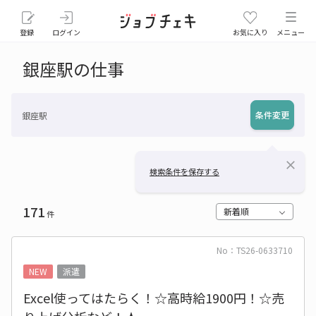
登録
ログイン
お気に入り
メニュー
銀座駅の仕事
条件変更
銀座駅
close
検索条件を保存する
171
新着順
件
No：TS26-0633710
NEW
派遣
Excel使ってはたらく！☆高時給1900円！☆売