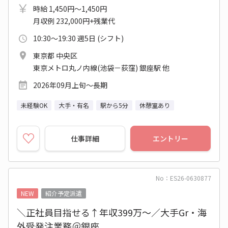
時給 1,450円～1,450円
月収例 232,000円+残業代
10:30～19:30 週5日 (シフト)
東京都 中央区
東京メトロ丸ノ内線(池袋－荻窪) 銀座駅 他
2026年09月上旬～長期
未経験OK
大手・有名
駅から5分
休憩室あり
仕事詳細
エントリー
No：ES26-0630877
NEW
紹介予定派遣
＼正社員目指せる↑年収399万～／大手Gr・海
外受発注業務＠銀座