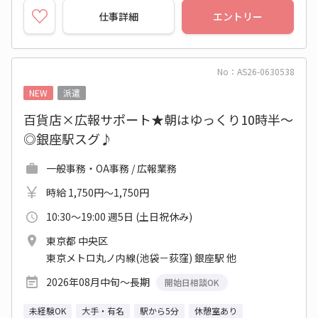
仕事詳細
エントリー
No：AS26-0630538
NEW
派遣
百貨店×広報サポート★朝はゆっくり10時半～
◎銀座駅スグ♪
一般事務・OA事務 / 広報業務
時給 1,750円～1,750円
10:30～19:00 週5日 (土日祝休み)
東京都 中央区
東京メトロ丸ノ内線(池袋－荻窪) 銀座駅 他
2026年08月中旬～長期
開始日相談OK
未経験OK
大手・有名
駅から5分
休憩室あり