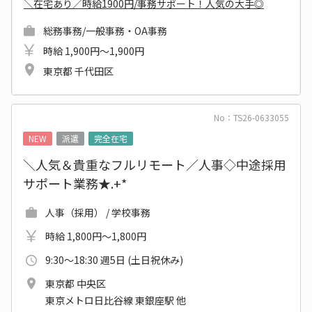
＼在宅あり／時給1900円/事務サポート！人気の大手◎
総務事務/一般事務・OA事務
時給 1,900円～1,900円
東京都 千代田区
No：TS26-0633055
NEW
派遣
完全在宅
＼人気＆貴重なフルリモート／人事◇中途採用
サポート業務★.+*
人事（採用） / 学校事務
時給 1,800円～1,800円
9:30～18:30 週5日 (土日祝休み)
東京都 中央区
東京メトロ日比谷線 東銀座駅 他