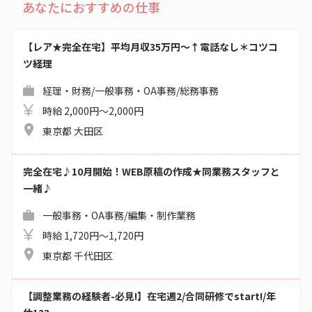
あなたにおすすめの仕事
【レア★完全在宅】平均月収35万円～↑電話なし＊コツコ
ツ経理
経理・財務/一般事務・OA事務/総務事務
時給 2,000円～2,000円
東京都 大田区
完全在宅♪10月開始！WEB原稿の作成★同業務スタッフと
一緒♪
一般事務・OA事務/編集・制作業務
時給 1,720円～1,720円
東京都 千代田区
【調整業務の経験者-必見!】在宅週2/合同研修でstart!/年