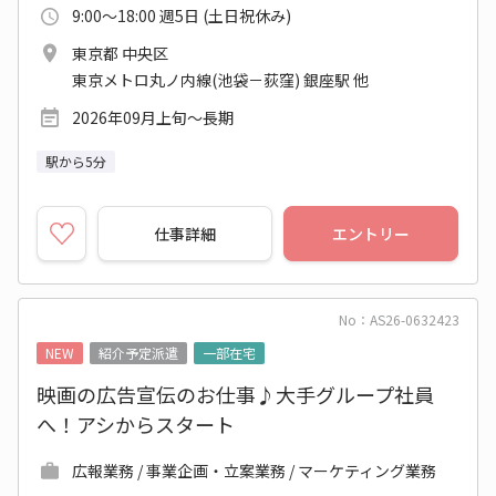
9:00～18:00 週5日 (土日祝休み)
東京都 中央区
東京メトロ丸ノ内線(池袋－荻窪) 銀座駅 他
2026年09月上旬～長期
駅から5分
仕事詳細
エントリー
No：AS26-0632423
NEW
紹介予定派遣
一部在宅
映画の広告宣伝のお仕事♪大手グループ社員
へ！アシからスタート
広報業務 / 事業企画・立案業務 / マーケティング業務