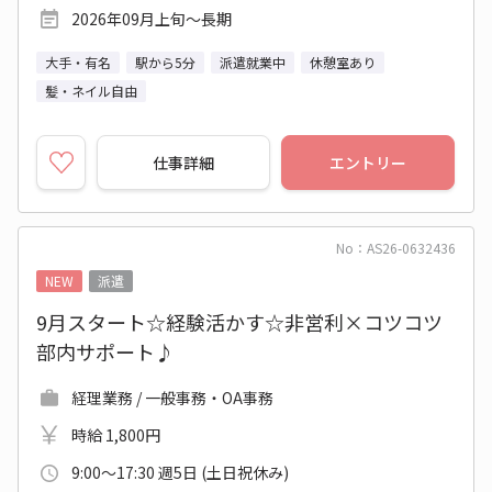
2026年09月上旬～長期
大手・有名
駅から5分
派遣就業中
休憩室あり
髪・ネイル自由
仕事詳細
エントリー
No：AS26-0632436
NEW
派遣
9月スタート☆経験活かす☆非営利×コツコツ
部内サポート♪
経理業務 / 一般事務・OA事務
時給 1,800円
9:00～17:30 週5日 (土日祝休み)