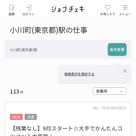
登録
ログイン
お気に入り
メニュー
小川町(東京都)駅の仕事
条件変更
小川町(東京都)駅
close
検索条件を保存する
113
新着順
件
No：TS26-0633872
NEW
派遣
【残業なし】9月スタート☆大手でかんたんコ