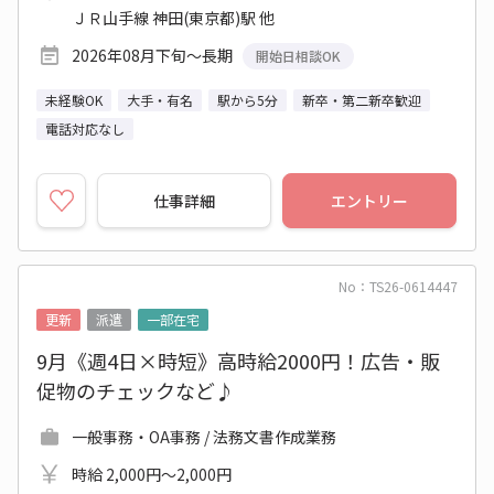
ＪＲ山手線 神田(東京都)駅 他
2026年08月下旬～長期
開始日相談OK
未経験OK
大手・有名
駅から5分
新卒・第二新卒歓迎
電話対応なし
仕事詳細
エントリー
No：TS26-0614447
更新
派遣
一部在宅
9月《週4日×時短》高時給2000円！広告・販
促物のチェックなど♪
一般事務・OA事務 / 法務文書作成業務
時給 2,000円～2,000円