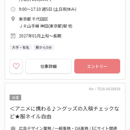
9:00～17:10 週5日 (土日祝休み)
東京都 千代田区
ＪＲ山手線 神田(東京都)駅 他
2027年01月上旬～長期
大手・有名
駅から5分
仕事詳細
エントリー
No：TS26-0628858
派遣
＜アニメに携わる♪＞グッズの入稿チェックな
ど★服ネイル自由
広告デザイン業務 / 一般事務・OA事務 / ECサイト関連