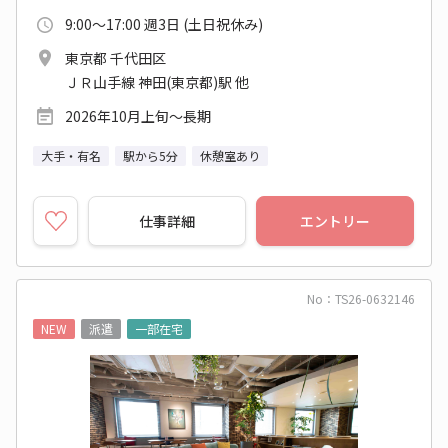
9:00～17:00 週3日 (土日祝休み)
東京都 千代田区
ＪＲ山手線 神田(東京都)駅 他
2026年10月上旬～長期
大手・有名
駅から5分
休憩室あり
仕事詳細
エントリー
No：TS26-0632146
NEW
派遣
一部在宅