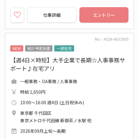
仕事詳細
エントリー
No：AS26-0632005
NEW
紹介予定派遣
一部在宅
【週4日×時短】大手企業で長期☆人事事務サ
ポート♪在宅アリ
一般事務・OA事務 / 人事事務
時給 1,650円
10:00～16:00 週4日 (土日祝休み)
東京都 千代田区
東京メトロ千代田線 新御茶ノ水駅 他
2026年09月上旬～長期