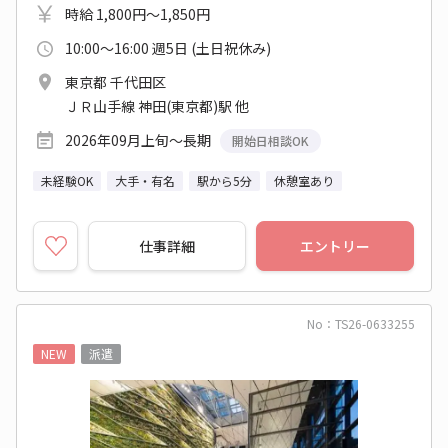
時給 1,800円～1,850円
10:00～16:00 週5日 (土日祝休み)
東京都 千代田区
ＪＲ山手線 神田(東京都)駅 他
2026年09月上旬～長期
開始日相談OK
未経験OK
大手・有名
駅から5分
休憩室あり
仕事詳細
エントリー
No：TS26-0633255
NEW
派遣