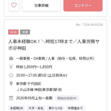
仕事詳細
エントリー
No：TS26-0633238
NEW
派遣
人事未経験OK！＼時短17時まで／人事労務サ
ポ＠神田
一般事務・OA事務 / 人事（給与・社保、採用以外）
時給 1,800円～1,850円
10:00～17:00 週5日 (土日祝休み)
東京都 千代田区
ＪＲ山手線 神田(東京都)駅 他
2026年09月上旬～長期
開始日相談OK
未経験OK
大手・有名
駅から5分
休憩室あり