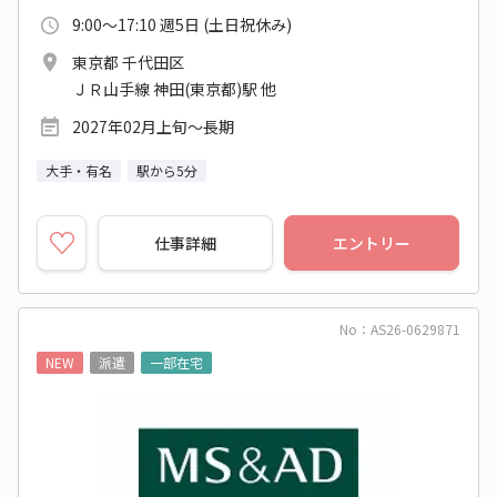
9:00～17:10 週5日 (土日祝休み)
東京都 千代田区
ＪＲ山手線 神田(東京都)駅 他
2027年02月上旬～長期
大手・有名
駅から5分
仕事詳細
エントリー
No：AS26-0629871
NEW
派遣
一部在宅