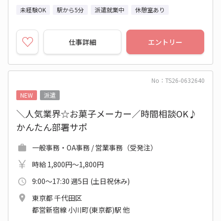
未経験OK
駅から5分
派遣就業中
休憩室あり
仕事詳細
エントリー
No：TS26-0632640
NEW
派遣
＼人気業界☆お菓子メーカー／時間相談OK♪
かんたん部署サポ
一般事務・OA事務 / 営業事務（受発注）
時給 1,800円～1,800円
9:00～17:30 週5日 (土日祝休み)
東京都 千代田区
都営新宿線 小川町(東京都)駅 他