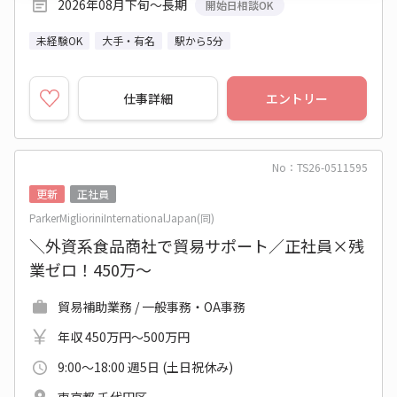
2026年08月下旬～長期
開始日相談OK
未経験OK
大手・有名
駅から5分
仕事詳細
エントリー
No：TS26-0511595
更新
正社員
ParkerMiglioriniInternationalJapan(同)
＼外資系食品商社で貿易サポート／正社員×残
業ゼロ！450万～
貿易補助業務 / 一般事務・OA事務
年収 450万円～500万円
9:00～18:00 週5日 (土日祝休み)