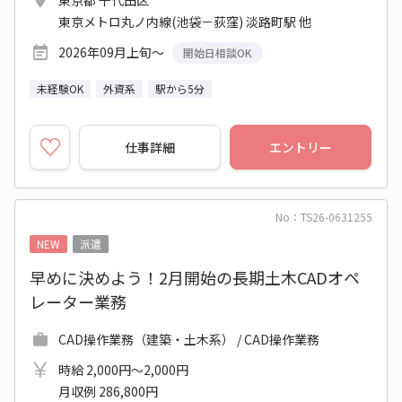
東京都 千代田区
東京メトロ丸ノ内線(池袋－荻窪) 淡路町駅 他
2026年09月上旬～
開始日相談OK
未経験OK
外資系
駅から5分
仕事詳細
エントリー
No：TS26-0631255
NEW
派遣
早めに決めよう！2月開始の長期土木CADオペ
レーター業務
CAD操作業務（建築・土木系） / CAD操作業務
時給 2,000円～2,000円
月収例 286,800円