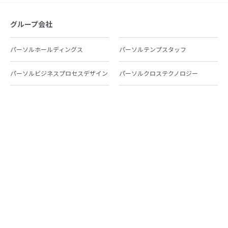
グループ会社
パーソルホールディングス
パーソルテンプスタッフ
パーソルビジネスプロセスデザイン
パーソルクロステクノロジー
パーソルキャリア
パーソルイノベーション
パーソル総合研究所
グループ会社一覧
個人向けサービス
人材派遣
テンプスタッフ
ジョブチェキ
ファンタブル