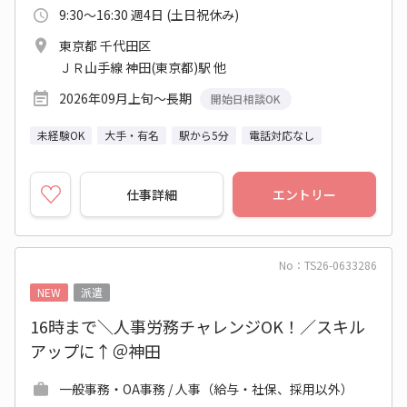
9:30～16:30 週4日 (土日祝休み)
東京都 千代田区
ＪＲ山手線 神田(東京都)駅 他
2026年09月上旬～長期
開始日相談OK
未経験OK
大手・有名
駅から5分
電話対応なし
仕事詳細
エントリー
No：TS26-0633286
NEW
派遣
16時まで＼人事労務チャレンジOK！／スキル
アップに↑＠神田
一般事務・OA事務 / 人事（給与・社保、採用以外）