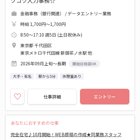
ツコツ入力事務☆
金融事務（銀行関連） / データエントリー業務
時給 1,700円～1,700円
8:50～17:10 週5日 (土日祝休み)
東京都 千代田区
東京メトロ千代田線 新御茶ノ水駅 他
2026年09月上旬～長期
開始日相談OK
大手・有名
駅から5分
休憩室あり
仕事詳細
エントリー
あなたにおすすめの仕事
完全在宅♪10月開始！WEB原稿の作成★同業務スタッフ