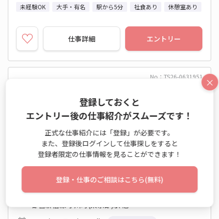
未経験OK
大手・有名
駅から5分
社食あり
休憩室あり
仕事詳細
エントリー
No：TS26-0631951
×
NEW
派遣
登録しておくと
＜illustrator＆Photoshop使用あり♪＞週3日
エントリー後の仕事紹介がスムーズです！
★事務サポート/神田
正式な仕事紹介には「登録」が必要です。
また、登録後ログインして仕事探しをすると
一般事務・OA事務
登録者限定の仕事情報を見ることができます！
時給 1,800円～1,800円
9:00～17:00 週3日 (火木土日祝休み)
登録・仕事のご相談はこちら(無料)
東京都 千代田区
都営新宿線 小川町(東京都)駅 他