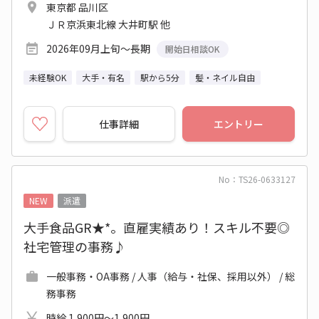
東京都 品川区
ＪＲ京浜東北線 大井町駅 他
2026年09月上旬～長期
開始日相談OK
未経験OK
大手・有名
駅から5分
髪・ネイル自由
仕事詳細
エントリー
No：TS26-0633127
NEW
派遣
大手食品GR★*。直雇実績あり！スキル不要◎
社宅管理の事務♪
一般事務・OA事務 / 人事（給与・社保、採用以外） / 総
務事務
時給 1,900円～1,900円