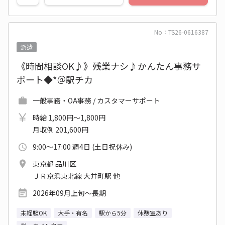
No：TS26-0616387
派遣
《時間相談OK♪》残業ナシ♪かんたん事務サ
ポート◆*＠駅チカ
一般事務・OA事務 / カスタマーサポート
時給 1,800円～1,800円
月収例 201,600円
9:00～17:00 週4日 (土日祝休み)
東京都 品川区
ＪＲ京浜東北線 大井町駅 他
2026年09月上旬～長期
未経験OK
大手・有名
駅から5分
休憩室あり