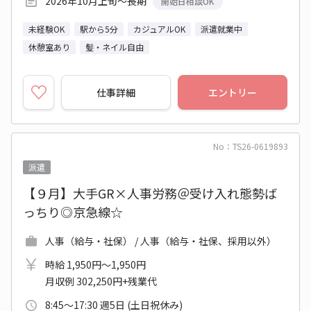
2026年10月上旬～長期
開始日相談OK
未経験OK
駅から5分
カジュアルOK
派遣就業中
休憩室あり
髪・ネイル自由
仕事詳細
エントリー
No：TS26-0619893
派遣
【９月】大手GR×人事労務＠受け入れ態勢ば
っちり◎京急線☆
人事（給与・社保） / 人事（給与・社保、採用以外）
時給 1,950円～1,950円
月収例 302,250円+残業代
8:45～17:30 週5日 (土日祝休み)