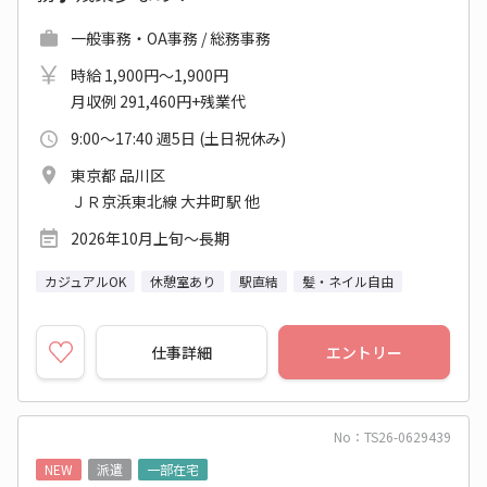
一般事務・OA事務 / 総務事務
時給 1,900円～1,900円
月収例 291,460円+残業代
9:00～17:40 週5日 (土日祝休み)
東京都 品川区
ＪＲ京浜東北線 大井町駅 他
2026年10月上旬～長期
カジュアルOK
休憩室あり
駅直結
髪・ネイル自由
仕事詳細
エントリー
No：TS26-0629439
NEW
派遣
一部在宅