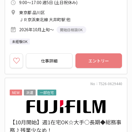
9:00～17:00 週5日 (土日祝休み)
東京都 品川区
ＪＲ京浜東北線 大井町駅 他
2026年10月上旬～
開始日相談OK
未経験OK
仕事詳細
エントリー
No：TS26-0629440
NEW
派遣
一部在宅
【10月開始】週1在宅OK☆大手○長期◆総務事
務♪残業少なめ！