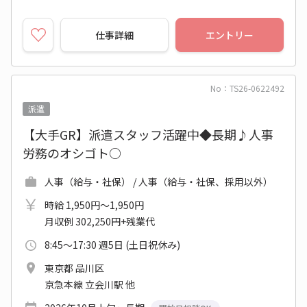
仕事詳細
エントリー
No：TS26-0622492
派遣
【大手GR】派遣スタッフ活躍中◆長期♪人事
労務のオシゴト○
人事（給与・社保） / 人事（給与・社保、採用以外）
時給 1,950円～1,950円
月収例 302,250円+残業代
8:45～17:30 週5日 (土日祝休み)
東京都 品川区
京急本線 立会川駅 他