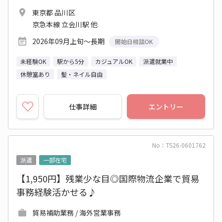
東京都 品川区
京急本線 立会川駅 他
2026年09月上旬～長期
開始日相談OK
未経験OK
駅から5分
カジュアルOK
派遣就業中
休憩室あり
髪・ネイル自由
仕事詳細
エントリー
No：TS26-0601762
派遣
一部在宅
【1,950円】残業少な目◎国際物流企業で貿易
事務経験活かせる♪
貿易補助業務 / 海外営業事務