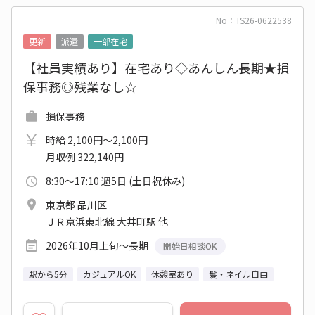
No：TS26-0622538
更新
派遣
一部在宅
【社員実績あり】在宅あり◇あんしん長期★損
保事務◎残業なし☆
損保事務
時給 2,100円～2,100円
月収例 322,140円
8:30～17:10 週5日 (土日祝休み)
東京都 品川区
ＪＲ京浜東北線 大井町駅 他
2026年10月上旬～長期
開始日相談OK
駅から5分
カジュアルOK
休憩室あり
髪・ネイル自由