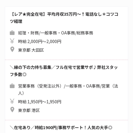
【レア★完全在宅】平均月収35万円～↑電話なし＊コツコ
ツ経理
経理・財務/一般事務・OA事務/総務事務
時給 2,000円～2,000円
東京都 大田区
＼縁の下の力持ち募集／フル在宅で営業サポ♪弊社スタッ
フ多数◎
営業事務（受発注以外）/一般事務・OA事務/営業（法
人）
時給 1,950円～1,950円
東京都 港区
＼在宅あり／時給1900円/事務サポート！人気の大手◎