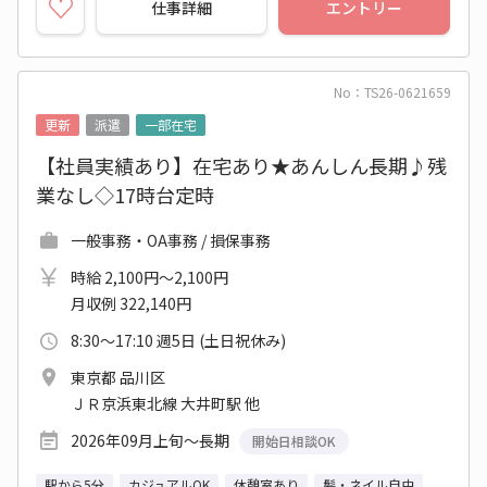
仕事詳細
エントリー
No：TS26-0621659
更新
派遣
一部在宅
【社員実績あり】在宅あり★あんしん長期♪残
業なし◇17時台定時
一般事務・OA事務 / 損保事務
時給 2,100円～2,100円
月収例 322,140円
8:30～17:10 週5日 (土日祝休み)
東京都 品川区
ＪＲ京浜東北線 大井町駅 他
2026年09月上旬～長期
開始日相談OK
駅から5分
カジュアルOK
休憩室あり
髪・ネイル自由