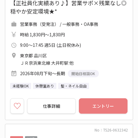
【正社員化実績あり♪】営業サポ×残業なし◎
穏やか安定環境★*
営業事務（受発注） / 一般事務・OA事務
時給 1,830円～1,830円
9:00～17:45 週5日 (土日祝休み)
東京都 品川区
ＪＲ京浜東北線 大井町駅 他
2026年08月下旬～長期
開始日相談OK
未経験OK
休憩室あり
髪・ネイル自由
仕事詳細
エントリー
No：TS26-0632342