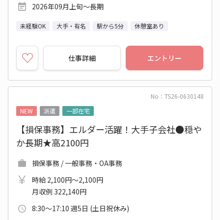
2026年09月上旬～長期
未経験OK
大手・有名
駅から5分
休憩室あり
仕事詳細
エントリー
No：TS26-0630148
NEW
派遣
一部在宅
【損保事務】エルダー活躍！大手子会社●穏や
か長期★高2100円
損保事務 / 一般事務・OA事務
時給 2,100円～2,100円
月収例 322,140円
8:30～17:10 週5日 (土日祝休み)