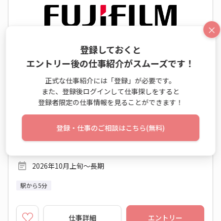
×
【10月開始】週２在宅OK☆安心長期◆未経験O
登録しておくと
Kの人事サポート♪
エントリー後の仕事紹介がスムーズです！
人事（採用） / 一般事務・OA事務
正式な仕事紹介には「登録」が必要です。
また、登録後ログインして仕事探しをすると
時給 1,950円～1,950円
登録者限定の仕事情報を見ることができます！
月収例 299,130円+残業代
9:00～17:40 月20日 (土日祝休み)
登録・仕事のご相談はこちら(無料)
東京都 品川区
ＪＲ京浜東北線 大井町駅 他
2026年10月上旬～長期
駅から5分
仕事詳細
エントリー