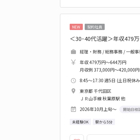
NEW
契約社員
＜30･40代活躍＞年収4
経理・財務 / 総務事務 / 一般
年収 479万円～644万円
月収例 373,000円～420,000
8:45～17:30 週5日 (土日祝休み
東京都 千代田区
ＪＲ山手線 秋葉原駅 他
2026年10月上旬～
開始日相
未経験OK
駅から5分