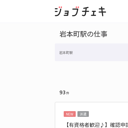
岩本町駅の仕事
岩本町駅
93
件
NEW
派遣
【有資格者歓迎♪】確認申