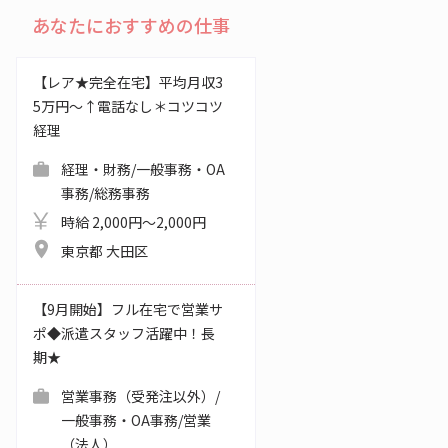
あなたにおすすめの仕事
【レア★完全在宅】平均月収3
5万円～↑電話なし＊コツコツ
経理
経理・財務/一般事務・OA
事務/総務事務
時給 2,000円～2,000円
東京都 大田区
【9月開始】フル在宅で営業サ
ポ◆派遣スタッフ活躍中！長
期★
営業事務（受発注以外）/
一般事務・OA事務/営業
（法人）