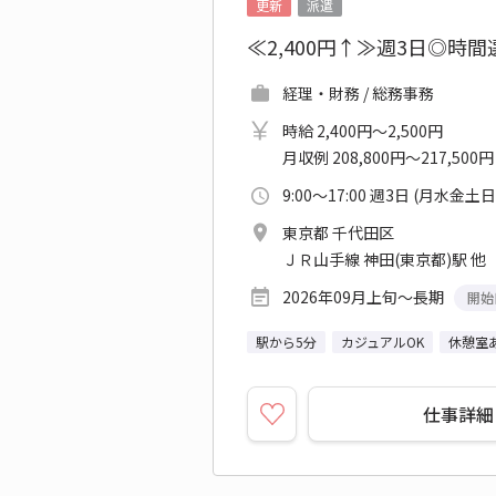
更新
派遣
≪2,400円↑≫週3日◎
経理・財務 / 総務事務
時給 2,400円～2,500円
月収例 208,800円～217,500円
9:00～17:00 週3日 (月水金土
東京都 千代田区
ＪＲ山手線 神田(東京都)駅 他
2026年09月上旬～長期
開始
駅から5分
カジュアルOK
休憩室
仕事詳細