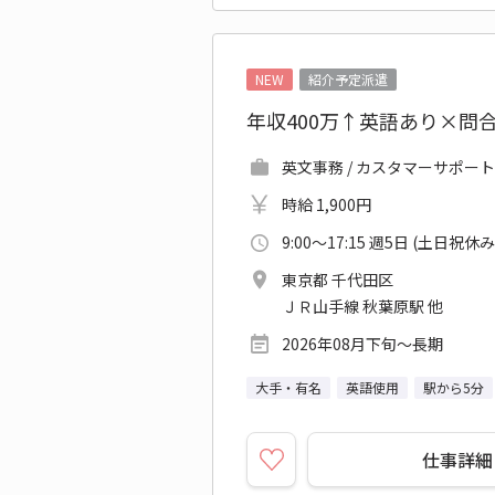
NEW
紹介予定派遣
年収400万↑英語あり×問
英文事務 / カスタマーサポート
時給 1,900円
9:00～17:15 週5日 (土日祝休み
東京都 千代田区
ＪＲ山手線 秋葉原駅 他
2026年08月下旬～長期
大手・有名
英語使用
駅から5分
仕事詳細