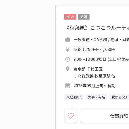
NEW
派遣
《秋葉原》こつこつルーテ
一般事務・OA事務 / 経理・財務
時給 1,750円～1,750円
9:00～18:00 週5日 (土日祝休み
東京都 千代田区
ＪＲ総武線 秋葉原駅 他
2026年09月上旬～長期
未経験OK
大手・有名
駅から5分
仕事詳細