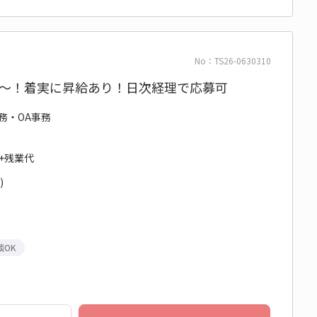
No：TS26-0630310
79万～！着実に昇給あり！日次経理で応募可
事務・OA事務
円+残業代
)
談OK