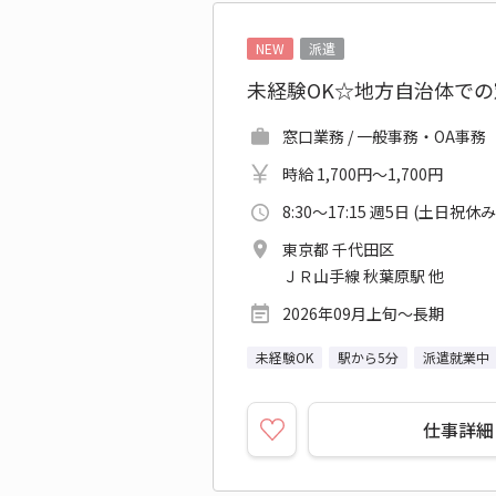
NEW
派遣
未経験OK☆地方自治体で
窓口業務 / 一般事務・OA事務
時給 1,700円～1,700円
8:30～17:15 週5日 (土日祝休み
東京都 千代田区
ＪＲ山手線 秋葉原駅 他
2026年09月上旬～長期
未経験OK
駅から5分
派遣就業中
仕事詳細