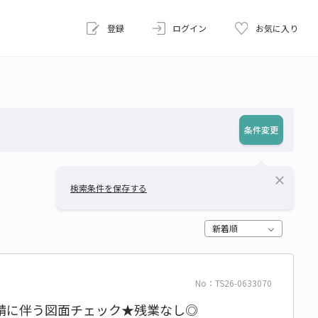
登録
ログイン
お気に入り
条件変更
close
検索条件を保存する
新着順
No：TS26-0633070
請に伴う図面チェック★残業なし◎