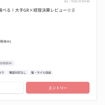
No：TS26-0539340
時間選べる！大手GR×経理決算レビュー☆彡
日祝休み)
日相談OK
あり
電話対応なし
髪・ネイル自由
エントリー