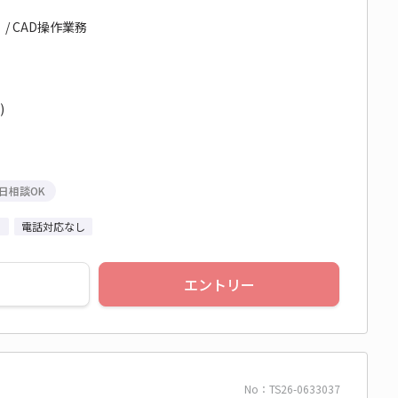
/ CAD操作業務
)
日相談OK
り
電話対応なし
エントリー
No：TS26-0633037