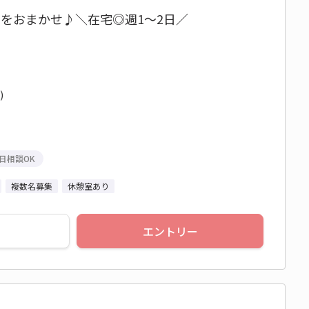
をおまかせ♪＼在宅◎週1～2日／
)
日相談OK
複数名募集
休憩室あり
エントリー